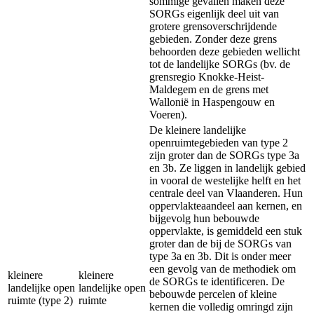
sommige gevallen maken deze
SORGs eigenlijk deel uit van
grotere grensoverschrijdende
gebieden. Zonder deze grens
behoorden deze gebieden wellicht
tot de landelijke SORGs (bv. de
grensregio Knokke-Heist-
Maldegem en de grens met
Wallonië in Haspengouw en
Voeren).
De kleinere landelijke
openruimtegebieden van type 2
zijn groter dan de SORGs type 3a
en 3b. Ze liggen in landelijk gebied
in vooral de westelijke helft en het
centrale deel van Vlaanderen. Hun
oppervlakteaandeel aan kernen, en
bijgevolg hun bebouwde
oppervlakte, is gemiddeld een stuk
groter dan de bij de SORGs van
type 3a en 3b. Dit is onder meer
een gevolg van de methodiek om
kleinere
kleinere
de SORGs te identificeren. De
landelijke open
landelijke open
bebouwde percelen of kleine
ruimte (type 2)
ruimte
kernen die volledig omringd zijn