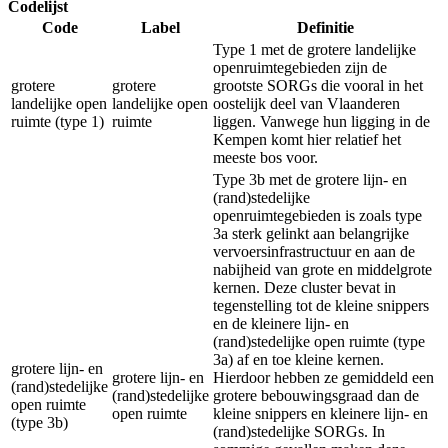
Codelijst
Code
Label
Definitie
Type 1 met de grotere landelijke
openruimtegebieden zijn de
grotere
grotere
grootste SORGs die vooral in het
landelijke open
landelijke open
oostelijk deel van Vlaanderen
ruimte (type 1)
ruimte
liggen. Vanwege hun ligging in de
Kempen komt hier relatief het
meeste bos voor.
Type 3b met de grotere lijn- en
(rand)stedelijke
openruimtegebieden is zoals type
3a sterk gelinkt aan belangrijke
vervoersinfrastructuur en aan de
nabijheid van grote en middelgrote
kernen. Deze cluster bevat in
tegenstelling tot de kleine snippers
en de kleinere lijn- en
(rand)stedelijke open ruimte (type
3a) af en toe kleine kernen.
grotere lijn- en
grotere lijn- en
Hierdoor hebben ze gemiddeld een
(rand)stedelijke
(rand)stedelijke
grotere bebouwingsgraad dan de
open ruimte
open ruimte
kleine snippers en kleinere lijn- en
(type 3b)
(rand)stedelijke SORGs. In