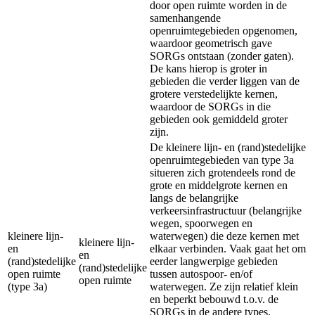
door open ruimte worden in de
samenhangende
openruimtegebieden opgenomen,
waardoor geometrisch gave
SORGs ontstaan (zonder gaten).
De kans hierop is groter in
gebieden die verder liggen van de
grotere verstedelijkte kernen,
waardoor de SORGs in die
gebieden ook gemiddeld groter
zijn.
De kleinere lijn- en (rand)stedelijke
openruimtegebieden van type 3a
situeren zich grotendeels rond de
grote en middelgrote kernen en
langs de belangrijke
verkeersinfrastructuur (belangrijke
wegen, spoorwegen en
kleinere lijn-
waterwegen) die deze kernen met
kleinere lijn-
en
elkaar verbinden. Vaak gaat het om
en
(rand)stedelijke
eerder langwerpige gebieden
(rand)stedelijke
open ruimte
tussen autospoor- en/of
open ruimte
(type 3a)
waterwegen. Ze zijn relatief klein
en beperkt bebouwd t.o.v. de
SORGs in de andere types.