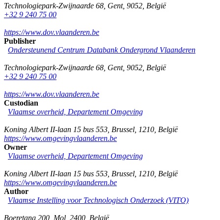
Technologiepark-Zwijnaarde 68
,
Gent
,
9052
,
België
+32 9 240 75 00
https://www.dov.vlaanderen.be
Publisher
Ondersteunend Centrum Databank Ondergrond Vlaanderen
Technologiepark-Zwijnaarde 68
,
Gent
,
9052
,
België
+32 9 240 75 00
https://www.dov.vlaanderen.be
Custodian
Vlaamse overheid, Departement Omgeving
Koning Albert II-laan 15 bus 553
,
Brussel
,
1210
,
België
https://www.omgevingvlaanderen.be
Owner
Vlaamse overheid, Departement Omgeving
Koning Albert II-laan 15 bus 553
,
Brussel
,
1210
,
België
https://www.omgevingvlaanderen.be
Author
Vlaamse Instelling voor Technologisch Onderzoek (VITO)
Boeretang 200
,
Mol
,
2400
,
België