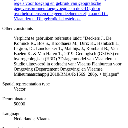
regels voor toegang en gebruik van geografische
gegevensbronnen toegevoegd aan de GDI, door
overheidsdiensten die geen deelnemer zijn aan GDI-
Vlaanderen. Dit gebruik is kosteloos.
Other constraints
Verplicht te gebruiken referentie luidt: "Deckers J., De
Koninck R., Bos S., Broothaers M., Dirix K., Hambsch L.,
Lagrou, D., Lanckacker T., Matthijs, J., Rombaut B., Van
Baelen K. & Van Haren T., 2019. Geologisch (G3Dv3) en
hydrogeologisch (H3D) 3D-lagenmodel van Vlaanderen.
Studie uitgevoerd in opdracht van: Vlaams Planbureau voor
Omgeving (Departement Omgeving) en Vlaamse
Milieumaatschappij 2018/RMA/R/1569, 286p. + bijlagen"
Spatial representation type
Vector
Denominator
50000
Language
Nederlands; Vlaams