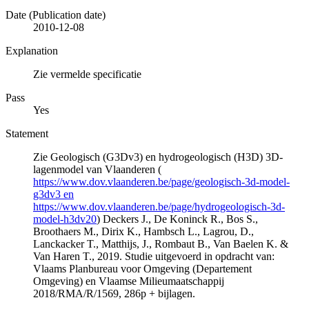
Date (Publication date)
2010-12-08
Explanation
Zie vermelde specificatie
Pass
Yes
Statement
Zie Geologisch (G3Dv3) en hydrogeologisch (H3D) 3D-
lagenmodel van Vlaanderen (
https://www.dov.vlaanderen.be/page/geologisch-3d-model-
g3dv3 en
https://www.dov.vlaanderen.be/page/hydrogeologisch-3d-
model-h3dv20
) Deckers J., De Koninck R., Bos S.,
Broothaers M., Dirix K., Hambsch L., Lagrou, D.,
Lanckacker T., Matthijs, J., Rombaut B., Van Baelen K. &
Van Haren T., 2019. Studie uitgevoerd in opdracht van:
Vlaams Planbureau voor Omgeving (Departement
Omgeving) en Vlaamse Milieumaatschappij
2018/RMA/R/1569, 286p + bijlagen.