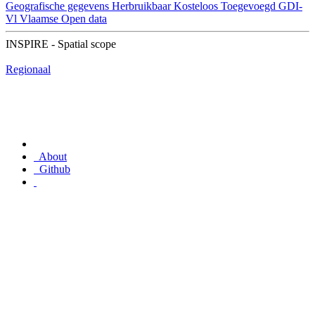
Geografische gegevens
Herbruikbaar
Kosteloos
Toegevoegd GDI-
Vl
Vlaamse Open data
INSPIRE - Spatial scope
Regionaal
About
Github