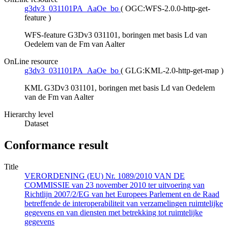
g3dv3_031101PA_AaOe_bo
(
OGC:WFS-2.0.0-http-get-
feature
)
WFS-feature G3Dv3 031101, boringen met basis Ld van
Oedelem van de Fm van Aalter
OnLine resource
g3dv3_031101PA_AaOe_bo
(
GLG:KML-2.0-http-get-map
)
KML G3Dv3 031101, boringen met basis Ld van Oedelem
van de Fm van Aalter
Hierarchy level
Dataset
Conformance result
Title
VERORDENING (EU) Nr. 1089/2010 VAN DE
COMMISSIE van 23 november 2010 ter uitvoering van
Richtlijn 2007/2/EG van het Europees Parlement en de Raad
betreffende de interoperabiliteit van verzamelingen ruimtelijke
gegevens en van diensten met betrekking tot ruimtelijke
gegevens