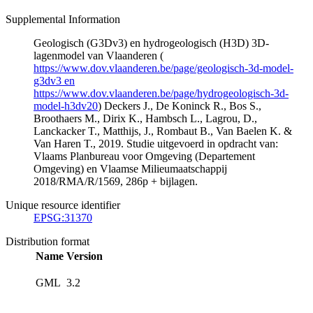
Supplemental Information
Geologisch (G3Dv3) en hydrogeologisch (H3D) 3D-
lagenmodel van Vlaanderen (
https://www.dov.vlaanderen.be/page/geologisch-3d-model-
g3dv3 en
https://www.dov.vlaanderen.be/page/hydrogeologisch-3d-
model-h3dv20
) Deckers J., De Koninck R., Bos S.,
Broothaers M., Dirix K., Hambsch L., Lagrou, D.,
Lanckacker T., Matthijs, J., Rombaut B., Van Baelen K. &
Van Haren T., 2019. Studie uitgevoerd in opdracht van:
Vlaams Planbureau voor Omgeving (Departement
Omgeving) en Vlaamse Milieumaatschappij
2018/RMA/R/1569, 286p + bijlagen.
Unique resource identifier
EPSG:31370
Distribution format
Name
Version
GML
3.2