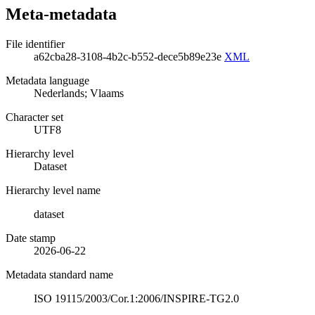
Meta-metadata
File identifier
a62cba28-3108-4b2c-b552-dece5b89e23e
XML
Metadata language
Nederlands; Vlaams
Character set
UTF8
Hierarchy level
Dataset
Hierarchy level name
dataset
Date stamp
2026-06-22
Metadata standard name
ISO 19115/2003/Cor.1:2006/INSPIRE-TG2.0