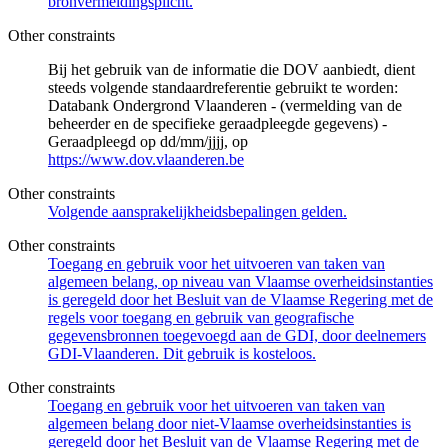
bronvermeldingsplicht.
Other constraints
Bij het gebruik van de informatie die DOV aanbiedt, dient
steeds volgende standaardreferentie gebruikt te worden:
Databank Ondergrond Vlaanderen - (vermelding van de
beheerder en de specifieke geraadpleegde gegevens) -
Geraadpleegd op dd/mm/jjjj, op
https://www.dov.vlaanderen.be
Other constraints
Volgende aansprakelijkheidsbepalingen gelden.
Other constraints
Toegang en gebruik voor het uitvoeren van taken van
algemeen belang, op niveau van Vlaamse overheidsinstanties
is geregeld door het Besluit van de Vlaamse Regering met de
regels voor toegang en gebruik van geografische
gegevensbronnen toegevoegd aan de GDI, door deelnemers
GDI-Vlaanderen. Dit gebruik is kosteloos.
Other constraints
Toegang en gebruik voor het uitvoeren van taken van
algemeen belang door niet-Vlaamse overheidsinstanties is
geregeld door het Besluit van de Vlaamse Regering met de