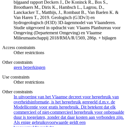
bijgaand rapport Deckers J., De Koninck R., Bos S.,
Broothaers M., Dirix K., Hambsch L., Lagrou, D.,
Lanckacker T., Matthijs, J., Rombaut B., Van Baelen K. &
Van Haren T., 2019. Geologisch (G3Dv3) en
hydrogeologisch (H3D) 3D-lagenmodel van Vlaanderen.
Studie uitgevoerd in opdracht van: Vlaams Planbureau voor
Omgeving (Departement Omgeving) en Vlaamse
Milieumaatschappij 2018/RMA/R/1569, 286p. + bijlagen
Access constraints
Other restrictions
Other constraints
geen beperkingen
Use constraints
Other restrictions
Other constraints
In uitvoering van het Vlaamse decreet voor hergebruik van
overheidsinformatie, is het hergebruik geregeld d.m.v. de
Modellicentie voor gratis hergebruik. Dit betekent dat elk
commercieel of niet-commercieel hergebruik voor onbepaalde
duur is toegelaten, zonder dat daar kosten aan verbonden zijn.
Als enige gebruiksvoorwaarde geldt een