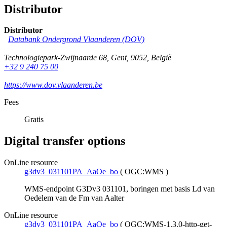
Distributor
Distributor
Databank Ondergrond Vlaanderen (DOV)
Technologiepark-Zwijnaarde 68
,
Gent
,
9052
,
België
+32 9 240 75 00
https://www.dov.vlaanderen.be
Fees
Gratis
Digital transfer options
OnLine resource
g3dv3_031101PA_AaOe_bo
(
OGC:WMS
)
WMS-endpoint G3Dv3 031101, boringen met basis Ld van
Oedelem van de Fm van Aalter
OnLine resource
g3dv3_031101PA_AaOe_bo
(
OGC:WMS-1.3.0-http-get-