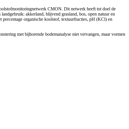
koolstofmonitoringnetwerk CMON. Dit netwerk heeft tot doel de
andgebruik: akkerland, blijvend grasland, bos, open natuur en
ercentage organische koolstof, textuurfracties, pH (KCl) en
nstering met bijhorende bodemanalyse niet vervangen, maar vormen