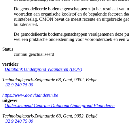
De gemodelleerde bodemeigenschappen zijn het resultaat van 
voorraden aan organische koolstof en de bepalende factoren d
ruimtebeslag. CMON bevat de meest recente en uitgebreide geb
bulkdensiteit.
De gemodelleerde bodemeigenschappen veralgemenen deze punt
wel een praktische ondersteuning voor vooronderzoek en een 
Status
continu geactualiseerd
verdeler
Databank Ondergrond Vlaanderen (DOV)
Technologiepark-Zwijnaarde 68
,
Gent
,
9052
,
België
+32 9 240 75 00
https://www.dov.vlaanderen.be
uitgever
Ondersteunend Centrum Databank Ondergrond Vlaanderen
Technologiepark-Zwijnaarde 68
,
Gent
,
9052
,
België
+32 9 240 75 00