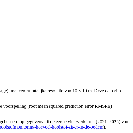
e), met een ruimtelijke resolutie van 10 × 10 m. Deze data zijn
de voorspelling (root mean squared prediction error RMSPE)
s gebaseerd op gegevens uit de eerste vier werkjaren (2021–2025) van
oolstofmonitoring-hoeveel-koolstof-zit-er-in-de-bodem
).