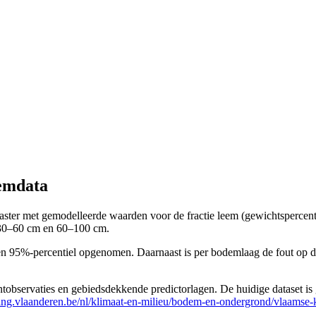
demdata
ter met gemodelleerde waarden voor de fractie leem (gewichtspercentag
 30–60 cm en 60–100 cm.
 en 95%-percentiel opgenomen. Daarnaast is per bodemlaag de fout op 
untobservaties en gebiedsdekkende predictorlagen. De huidige dataset i
ing.vlaanderen.be/nl/klimaat-en-milieu/bodem-en-ondergrond/vlaamse-k