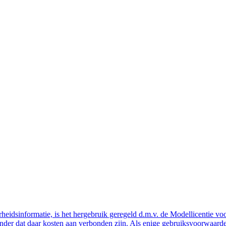
eidsinformatie, is het hergebruik geregeld d.m.v. de Modellicentie voor
nder dat daar kosten aan verbonden zijn. Als enige gebruiksvoorwaarde