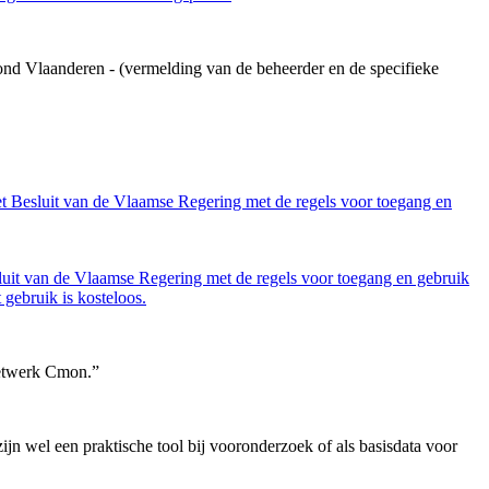
ond Vlaanderen - (vermelding van de beheerder en de specifieke
et Besluit van de Vlaamse Regering met de regels voor toegang en
luit van de Vlaamse Regering met de regels voor toegang en gebruik
gebruik is kosteloos.
netwerk Cmon.”
 wel een praktische tool bij vooronderzoek of als basisdata voor