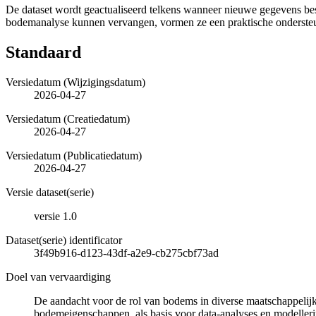
De dataset wordt geactualiseerd telkens wanneer nieuwe gegevens b
bodemanalyse kunnen vervangen, vormen ze een praktische onderste
Standaard
Versiedatum (Wijzigingsdatum)
2026-04-27
Versiedatum (Creatiedatum)
2026-04-27
Versiedatum (Publicatiedatum)
2026-04-27
Versie dataset(serie)
versie 1.0
Dataset(serie) identificator
3f49b916-d123-43df-a2e9-cb275cbf73ad
Doel van vervaardiging
De aandacht voor de rol van bodems in diverse maatschappelijk
bodemeigenschappen, als basis voor data-analyses en modelleri