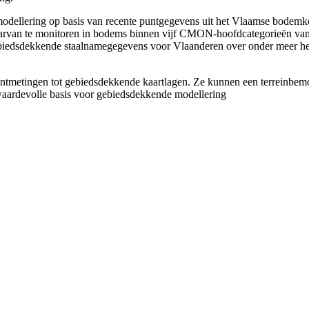
modellering op basis van recente puntgegevens uit het Vlaamse bodem
aarvan te monitoren in bodems binnen vijf CMON‑hoofdcategorieën van l
iedsdekkende staalnamegegevens voor Vlaanderen over onder meer het p
metingen tot gebiedsdekkende kaartlagen. Ze kunnen een terreinbemo
waardevolle basis voor gebiedsdekkende modellering