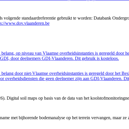
eds volgende standaardreferentie gebruikt te worden: Databank Ondergr
ps://www.dov.vlaanderen.be
belang, op niveau van Vlaamse overheidsinstanties is geregeld door h
GDI, door deelnemers GDI-Vlaanderen. Dit gebruik is kosteloos.
belang door niet-Vlaamse overheidsinstanties is geregeld door het Bes
 overheidsdiensten die geen deelnemer zijn aan GDI-Vlaanderen. Dit 
6). Digital soil maps op basis van de data van het koolstofmonitoring
me met bijhorende bodemanalyse op het terrein vervangen, maar ze zijn