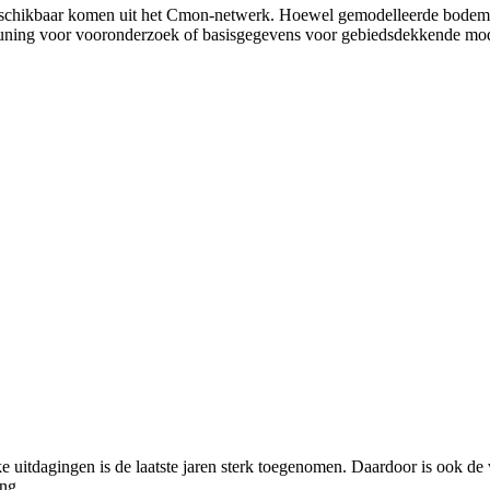
eschikbaar komen uit het Cmon-netwerk. Hoewel gemodelleerde bodeme
uning voor vooronderzoek of basisgegevens voor gebiedsdekkende mod
e uitdagingen is de laatste jaren sterk toegenomen. Daardoor is ook d
ng.