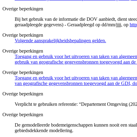
Overige beperkingen
Bij het gebruik van de informatie die DOV aanbiedt, dient ste
geraadpleegde gegevens) - Geraadpleegd op dd/mm/jjjj, op
htt
Overige beperkingen
Volgende aansprakelijkheidsbepalingen gelden.
Overige beperkingen
Toegang en gebruik voor het uitvoeren van taken van algemeen 
gebruik van geografische gegevensbronnen toegevoegd aan de 
Overige beperkingen
Toegang en gebruik voor het uitvoeren van taken van algemeen 
van geografische gegevensbronnen toegevoegd aan de GDI, door
Overige beperkingen
Verplicht te gebruiken referentie: “Departement Omgeving (202
Overige beperkingen
De gemodelleerde bodemeigenschappen kunnen nooit een staalna
gebiedsdekkende modellering.