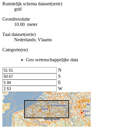
Ruimtelijk schema dataset(serie)
grid
Grondresolutie
10.00 meter
Taal dataset(serie)
Nederlands; Vlaams
Categorie(en)
Geo wetenschappelijke data
N
S
E
W