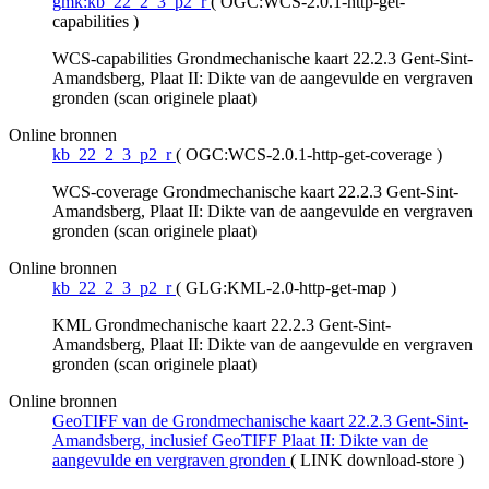
gmk:kb_22_2_3_p2_r
(
OGC:WCS-2.0.1-http-get-
capabilities
)
WCS-capabilities Grondmechanische kaart 22.2.3 Gent-Sint-
Amandsberg, Plaat II: Dikte van de aangevulde en vergraven
gronden (scan originele plaat)
Online bronnen
kb_22_2_3_p2_r
(
OGC:WCS-2.0.1-http-get-coverage
)
WCS-coverage Grondmechanische kaart 22.2.3 Gent-Sint-
Amandsberg, Plaat II: Dikte van de aangevulde en vergraven
gronden (scan originele plaat)
Online bronnen
kb_22_2_3_p2_r
(
GLG:KML-2.0-http-get-map
)
KML Grondmechanische kaart 22.2.3 Gent-Sint-
Amandsberg, Plaat II: Dikte van de aangevulde en vergraven
gronden (scan originele plaat)
Online bronnen
GeoTIFF van de Grondmechanische kaart 22.2.3 Gent-Sint-
Amandsberg, inclusief GeoTIFF Plaat II: Dikte van de
aangevulde en vergraven gronden
(
LINK download-store
)