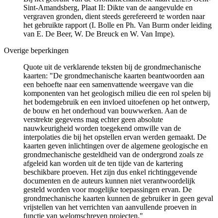
Sint-Amandsberg, Plaat II: Dikte van de aangevulde en
vergraven gronden, dient steeds gerefereerd te worden naar
het gebruikte rapport (I. Bolle en Ph. Van Burm onder leiding
van E. De Beer, W. De Breuck en W. Van Impe).
Overige beperkingen
Quote uit de verklarende teksten bij de grondmechanische
kaarten: "De grondmechanische kaarten beantwoorden aan
een behoefte naar een samenvattende weergave van die
komponenten van het geologisch milieu die een rol spelen bij
het bodemgebruik en een invloed uitoefenen op het ontwerp,
de bouw en het onderhoud van bouwwerken. Aan de
verstrekte gegevens mag echter geen absolute
nauwkeurigheid worden toegekend omwille van de
interpolaties die bij het opstellen ervan werden gemaakt. De
kaarten geven inlichtingen over de algemene geologische en
grondmechanische gesteldheid van de ondergrond zoals ze
afgeleid kan worden uit de ten tijde van de kartering
beschikbare proeven. Het zijn dus enkel richtinggevende
documenten en de auteurs kunnen niet verantwoordelijk
gesteld worden voor mogelijke toepassingen ervan. De
grondmechanische kaarten kunnen de gebruiker in geen geval
vrijstellen van het verrichten van aanvullende proeven in
functie van welomschreven projecten."