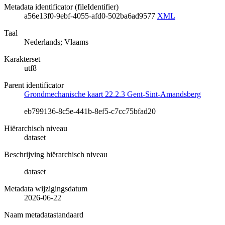
Metadata identificator (fileIdentifier)
a56e13f0-9ebf-4055-afd0-502ba6ad9577
XML
Taal
Nederlands; Vlaams
Karakterset
utf8
Parent identificator
Grondmechanische kaart 22.2.3 Gent-Sint-Amandsberg
eb799136-8c5e-441b-8ef5-c7cc75bfad20
Hiërarchisch niveau
dataset
Beschrijving hiërarchisch niveau
dataset
Metadata wijzigingsdatum
2026-06-22
Naam metadatastandaard