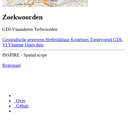
Zoekwoorden
GDI-Vlaanderen Trefwoorden
Geografische gegevens
Herbruikbaar
Kosteloos
Toegevoegd GDI-
Vl
Vlaamse Open data
INSPIRE - Spatial scope
Regionaal
Over
Github