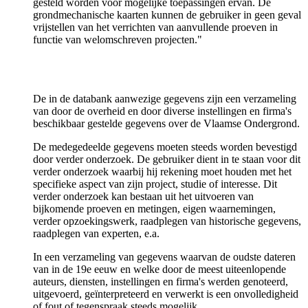
gesteld worden voor mogelijke toepassingen ervan. De
grondmechanische kaarten kunnen de gebruiker in geen geval
vrijstellen van het verrichten van aanvullende proeven in
functie van welomschreven projecten."
De in de databank aanwezige gegevens zijn een verzameling
van door de overheid en door diverse instellingen en firma's
beschikbaar gestelde gegevens over de Vlaamse Ondergrond.
De medegedeelde gegevens moeten steeds worden bevestigd
door verder onderzoek. De gebruiker dient in te staan voor dit
verder onderzoek waarbij hij rekening moet houden met het
specifieke aspect van zijn project, studie of interesse. Dit
verder onderzoek kan bestaan uit het uitvoeren van
bijkomende proeven en metingen, eigen waarnemingen,
verder opzoekingswerk, raadplegen van historische gegevens,
raadplegen van experten, e.a.
In een verzameling van gegevens waarvan de oudste dateren
van in de 19e eeuw en welke door de meest uiteenlopende
auteurs, diensten, instellingen en firma's werden genoteerd,
uitgevoerd, geïnterpreteerd en verwerkt is een onvolledigheid
of fout of tegenspraak steeds mogelijk.