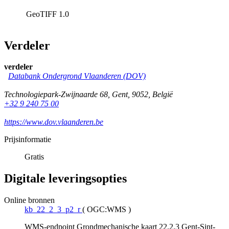
GeoTIFF
1.0
Verdeler
verdeler
Databank Ondergrond Vlaanderen (DOV)
Technologiepark-Zwijnaarde 68
,
Gent
,
9052
,
België
+32 9 240 75 00
https://www.dov.vlaanderen.be
Prijsinformatie
Gratis
Digitale leveringsopties
Online bronnen
kb_22_2_3_p2_r
(
OGC:WMS
)
WMS-endpoint Grondmechanische kaart 22.2.3 Gent-Sint-