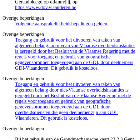
Geraadpleegd op dd/mm/jjjj, op
https://www.dov.vlaanderen.be
Overige beperkingen
Volgende aansprakelijkheidsbepalingen gelden.
Overige beperkingen
Toegang en gebruik voor het uitvoeren van taken van
algemeen belang, op niveau van Vlaamse overheidsinstanties
is geregeld door het Besluit van de Vlaamse Regering met de
regels voor toegang en gebruik van geografische
gegevensbronnen toegevoegd aan de GDI, door deelnemers
GDI-Vlaanderen. Dit gebruik is kosteloos.
Overige beperkingen
Toegang en gebruik voor het uitvoeren van taken van
algemeen belang door niet-Vlaamse overheidsinstanties is
geregeld door het Besluit van de Vlaamse Regering met de
regels voor toegang en gebruik van geografische
gegevensbronnen toegevoegd aan de GDI, door
overheidsdiensten die geen deelnemer zijn aan GDI-
Vlaanderen. Dit gebruik is kosteloos.
Overige beperkingen
Bij het gebruik van de Grondmechanische kaart 22.2.3 Gent-