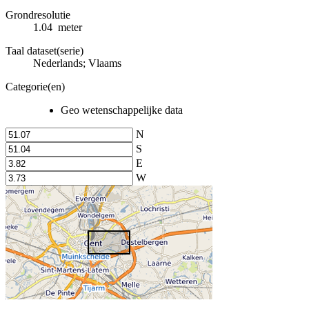
Grondresolutie
1.04 meter
Taal dataset(serie)
Nederlands; Vlaams
Categorie(en)
Geo wetenschappelijke data
N
S
E
W