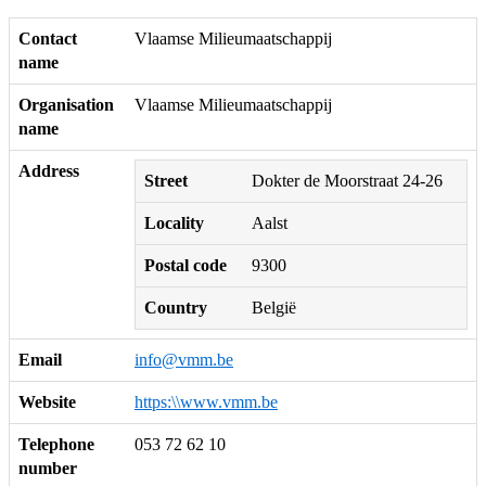
Contact
Vlaamse Milieumaatschappij
name
Organisation
Vlaamse Milieumaatschappij
name
Address
Street
Dokter de Moorstraat 24-26
Locality
Aalst
Postal code
9300
Country
België
Email
info@vmm.be
Website
https:\\www.vmm.be
Telephone
053 72 62 10
number