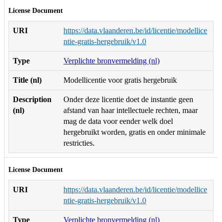
License Document
URI
https://data.vlaanderen.be/id/licentie/modellice
ntie-gratis-hergebruik/v1.0
Type
Verplichte bronvermelding (nl)
Title (nl)
Modellicentie voor gratis hergebruik
Description
Onder deze licentie doet de instantie geen
(nl)
afstand van haar intellectuele rechten, maar
mag de data voor eender welk doel
hergebruikt worden, gratis en onder minimale
restricties.
License Document
URI
https://data.vlaanderen.be/id/licentie/modellice
ntie-gratis-hergebruik/v1.0
Type
Verplichte bronvermelding (nl)