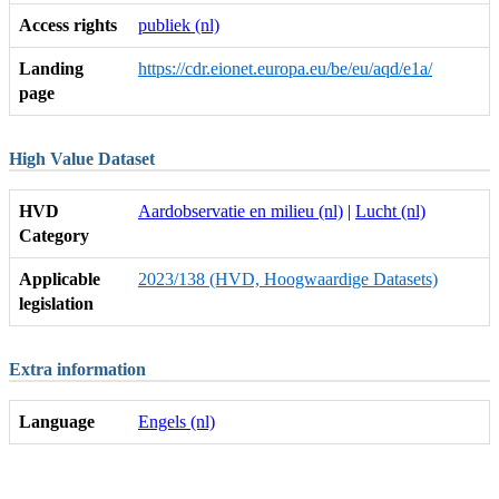
Access rights
publiek (nl)
Landing
https://cdr.eionet.europa.eu/be/eu/aqd/e1a/
page
High Value Dataset
HVD
Aardobservatie en milieu (nl)
|
Lucht (nl)
Category
Applicable
2023/138 (HVD, Hoogwaardige Datasets)
legislation
Extra information
Language
Engels (nl)