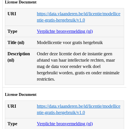
License Document
URI
https://data.vlaanderen.be/id/licentie/modellice
ntie-gratis-hergebruik/v1.0
Type
Verplichte bronvermelding (nl)
Title (nl)
Modellicentie voor gratis hergebruik
Description
Onder deze licentie doet de instantie geen
(nl)
afstand van haar intellectuele rechten, maar
mag de data voor eender welk doel
hergebruikt worden, gratis en onder minimale
restricties.
License Document
URI
https://data.vlaanderen.be/id/licentie/modellice
ntie-gratis-hergebruik/v1.0
Type
Verplichte bronvermelding (nl)