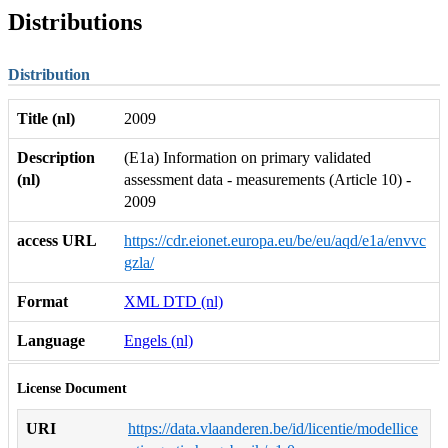
Distributions
Distribution
Title (nl)
2009
Description
(E1a) Information on primary validated
(nl)
assessment data - measurements (Article 10) -
2009
access URL
https://cdr.eionet.europa.eu/be/eu/aqd/e1a/envvc
gzla/
Format
XML DTD (nl)
Language
Engels (nl)
License Document
URI
https://data.vlaanderen.be/id/licentie/modellice