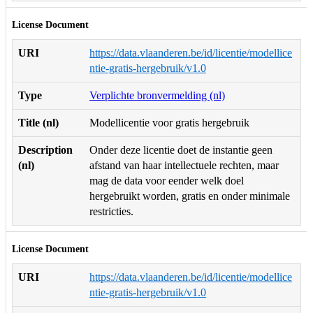
License Document
URI
https://data.vlaanderen.be/id/licentie/modellice
ntie-gratis-hergebruik/v1.0
Type
Verplichte bronvermelding (nl)
Title (nl)
Modellicentie voor gratis hergebruik
Description
Onder deze licentie doet de instantie geen
(nl)
afstand van haar intellectuele rechten, maar
mag de data voor eender welk doel
hergebruikt worden, gratis en onder minimale
restricties.
License Document
URI
https://data.vlaanderen.be/id/licentie/modellice
ntie-gratis-hergebruik/v1.0