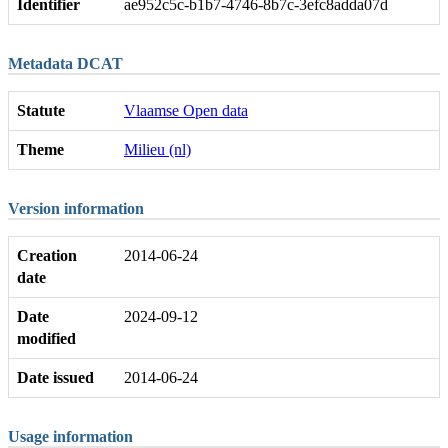
Identifier
ae952c5c-b1b7-4746-8b7c-3efc8adda07d
Metadata DCAT
Statute
Vlaamse Open data
Theme
Milieu (nl)
Version information
Creation
2014-06-24
date
Date
2024-09-12
modified
Date issued
2014-06-24
Usage information