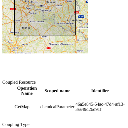
Coupled Resource
Operation
Scoped name
Identifier
Name
46a5e845-54ac-47d4-af13-
GetMap
chemicalParameter
3aa49d26d91f
Coupling Type