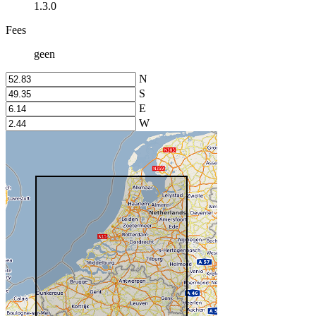
1.3.0
Fees
geen
N
S
E
W