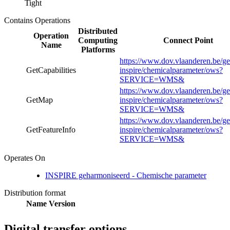
Tight
Contains Operations
Distributed
Operation
Computing
Connect Point
Name
Platforms
https://www.dov.vlaanderen.be/ge
GetCapabilities
inspire/chemicalparameter/ows?
SERVICE=WMS&
https://www.dov.vlaanderen.be/ge
GetMap
inspire/chemicalparameter/ows?
SERVICE=WMS&
https://www.dov.vlaanderen.be/ge
GetFeatureInfo
inspire/chemicalparameter/ows?
SERVICE=WMS&
Operates On
INSPIRE geharmoniseerd - Chemische parameter
Distribution format
Name
Version
Digital transfer options