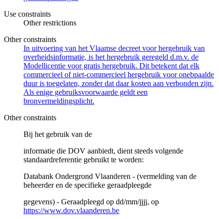
Use constraints
Other restrictions
Other constraints
In uitvoering van het Vlaamse decreet voor hergebruik van
overheidsinformatie, is het hergebruik geregeld d.m.v. de
Modellicentie voor gratis hergebruik. Dit betekent dat elk
commercieel of niet-commercieel hergebruik voor onebpaalde
duur is toegelaten, zonder dat daar kosten aan verbonden zijn.
Als enige gebruiksvoorwaarde geldt een
bronvermeldingsplicht.
Other constraints
Bij het gebruik van de
informatie die DOV aanbiedt, dient steeds volgende
standaardreferentie gebruikt te worden:
Databank Ondergrond Vlaanderen - (vermelding van de
beheerder en de specifieke geraadpleegde
gegevens) - Geraadpleegd op dd/mm/jjjj, op
https://www.dov.vlaanderen.be