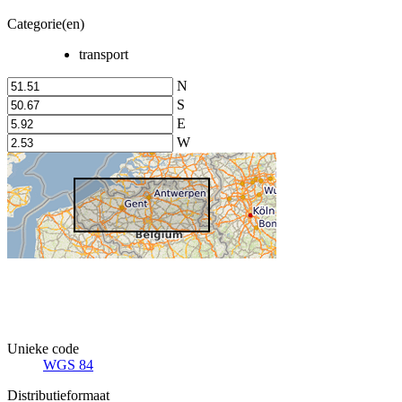
Categorie(en)
transport
N
S
E
W
Unieke code
WGS 84
Distributieformaat