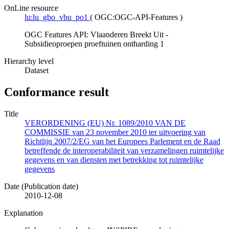
OnLine resource
lu:lu_gbo_vbu_po1
(
OGC:OGC-API-Features
)
OGC Features API: Vlaanderen Breekt Uit -
Subsidieoproepen proeftuinen ontharding 1
Hierarchy level
Dataset
Conformance result
Title
VERORDENING (EU) Nr. 1089/2010 VAN DE
COMMISSIE van 23 november 2010 ter uitvoering van
Richtlijn 2007/2/EG van het Europees Parlement en de Raad
betreffende de interoperabiliteit van verzamelingen ruimtelijke
gegevens en van diensten met betrekking tot ruimtelijke
gegevens
Date (Publication date)
2010-12-08
Explanation