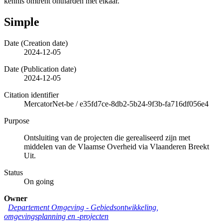
kennis omtrent ontharden met elkaar.
Simple
Date (Creation date)
2024-12-05
Date (Publication date)
2024-12-05
Citation identifier
MercatorNet-be
/
e35fd7ce-8db2-5b24-9f3b-fa716df056e4
Purpose
Ontsluiting van de projecten die gerealiseerd zijn met
middelen van de Vlaamse Overheid via Vlaanderen Breekt
Uit.
Status
On going
Owner
Departement Omgeving - Gebiedsontwikkeling,
omgevingsplanning en -projecten