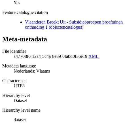
Yes
Feature catalogue citation
Vlaanderen Breekt Uit - Subsidieoproepen proeftuinen
ontharding 1 (objectencatalogus)
Meta-metadata
File identifier
a47708f6-12a4-5c4a-8e89-0fabd0f36e19
XML
Metadata language
Nederlands; Vlaams
Character set
UTF8
Hierarchy level
Dataset
Hierarchy level name
dataset