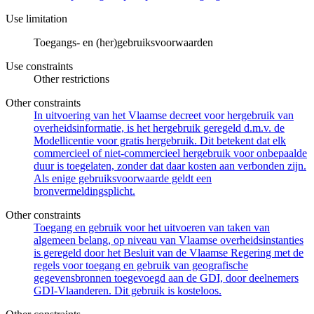
Use limitation
Toegangs- en (her)gebruiksvoorwaarden
Use constraints
Other restrictions
Other constraints
In uitvoering van het Vlaamse decreet voor hergebruik van
overheidsinformatie, is het hergebruik geregeld d.m.v. de
Modellicentie voor gratis hergebruik. Dit betekent dat elk
commercieel of niet-commercieel hergebruik voor onbepaalde
duur is toegelaten, zonder dat daar kosten aan verbonden zijn.
Als enige gebruiksvoorwaarde geldt een
bronvermeldingsplicht.
Other constraints
Toegang en gebruik voor het uitvoeren van taken van
algemeen belang, op niveau van Vlaamse overheidsinstanties
is geregeld door het Besluit van de Vlaamse Regering met de
regels voor toegang en gebruik van geografische
gegevensbronnen toegevoegd aan de GDI, door deelnemers
GDI-Vlaanderen. Dit gebruik is kosteloos.