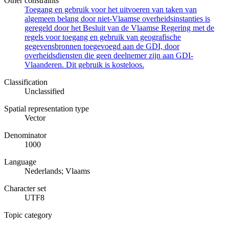
Other constraints
Toegang en gebruik voor het uitvoeren van taken van
algemeen belang door niet-Vlaamse overheidsinstanties is
geregeld door het Besluit van de Vlaamse Regering met de
regels voor toegang en gebruik van geografische
gegevensbronnen toegevoegd aan de GDI, door
overheidsdiensten die geen deelnemer zijn aan GDI-
Vlaanderen. Dit gebruik is kosteloos.
Classification
Unclassified
Spatial representation type
Vector
Denominator
1000
Language
Nederlands; Vlaams
Character set
UTF8
Topic category