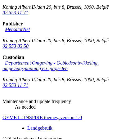
Koning Albert II-laan 20, bus 8
,
Brussel
,
1000
,
België
02 553 11 71
Publisher
MercatorNet
Koning Albert II-laan 20, bus 8
,
Brussel
,
1000
,
België
02 553 83 50
Custodian
Departement Omgeving - Gebiedsontwikkeling,
omgevingsplanning en -projecten
Koning Albert II-laan 20, bus 8
,
Brussel
,
1000
,
België
02 553 11 71
Maintenance and update frequency
As needed
GEMET - INSPIRE themes, version 1.0
Landgebruik
GDI-Vlaanderen Trefwoorden