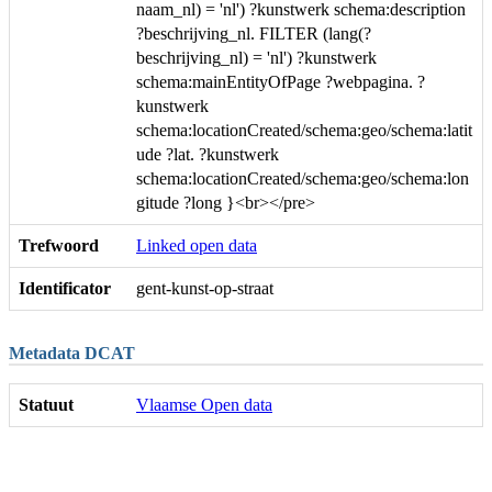
naam_nl) = 'nl') ?kunstwerk schema:description
?beschrijving_nl. FILTER (lang(?
beschrijving_nl) = 'nl') ?kunstwerk
schema:mainEntityOfPage ?webpagina. ?
kunstwerk
schema:locationCreated/schema:geo/schema:latit
ude ?lat. ?kunstwerk
schema:locationCreated/schema:geo/schema:lon
gitude ?long }<br></pre>
Trefwoord
Linked open data
Identificator
gent-kunst-op-straat
Metadata DCAT
Statuut
Vlaamse Open data