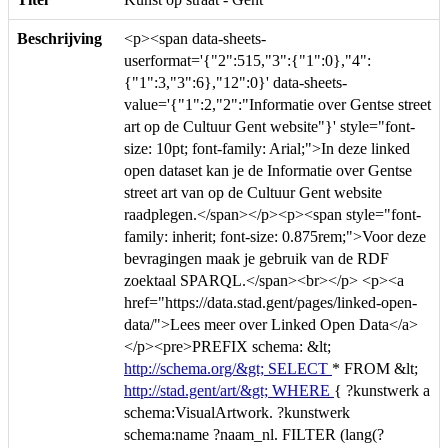
Beschrijving
<p><span data-sheets-
userformat='{"2":515,"3":{"1":0},"4":
{"1":3,"3":6},"12":0}' data-sheets-
value='{"1":2,"2":"Informatie over Gentse street
art op de Cultuur Gent website"}' style="font-
size: 10pt; font-family: Arial;">In deze linked
open dataset kan je de Informatie over Gentse
street art van op de Cultuur Gent website
raadplegen.</span></p><p><span style="font-
family: inherit; font-size: 0.875rem;">Voor deze
bevragingen maak je gebruik van de RDF
zoektaal SPARQL.</span><br></p> <p><a
href="https://data.stad.gent/pages/linked-open-
data/">Lees meer over Linked Open Data</a>
</p><pre>PREFIX schema: &lt;
http://schema.org/&gt; SELECT
* FROM &lt;
http://stad.gent/art/&gt; WHERE
{ ?kunstwerk a
schema:VisualArtwork. ?kunstwerk
schema:name ?naam_nl. FILTER (lang(?