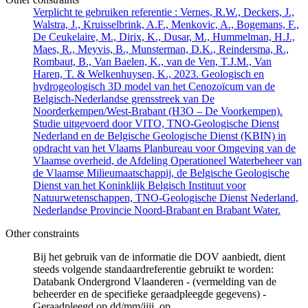
Verplicht te gebruiken referentie : Vernes, R.W., Deckers, J.,
Walstra, J., Kruisselbrink, A.F., Menkovic, A., Bogemans, F.,
De Ceukelaire, M., Dirix, K., Dusar, M., Hummelman, H.J.,
Maes, R., Meyvis, B., Munsterman, D.K., Reindersma, R.,
Rombaut, B., Van Baelen, K., van de Ven, T.J.M., Van
Haren, T. & Welkenhuysen, K., 2023. Geologisch en
hydrogeologisch 3D model van het Cenozoïcum van de
Belgisch-Nederlandse grensstreek van De
Noorderkempen/West-Brabant (H3O – De Voorkempen).
Studie uitgevoerd door VITO, TNO-Geologische Dienst
Nederland en de Belgische Geologische Dienst (KBIN) in
opdracht van het Vlaams Planbureau voor Omgeving van de
Vlaamse overheid, de Afdeling Operationeel Waterbeheer van
de Vlaamse Milieumaatschappij, de Belgische Geologische
Dienst van het Koninklijk Belgisch Instituut voor
Natuurwetenschappen, TNO-Geologische Dienst Nederland,
Nederlandse Provincie Noord-Brabant en Brabant Water.
Other constraints
Bij het gebruik van de informatie die DOV aanbiedt, dient
steeds volgende standaardreferentie gebruikt te worden:
Databank Ondergrond Vlaanderen - (vermelding van de
beheerder en de specifieke geraadpleegde gegevens) -
Geraadpleegd op dd/mm/jjjj, op