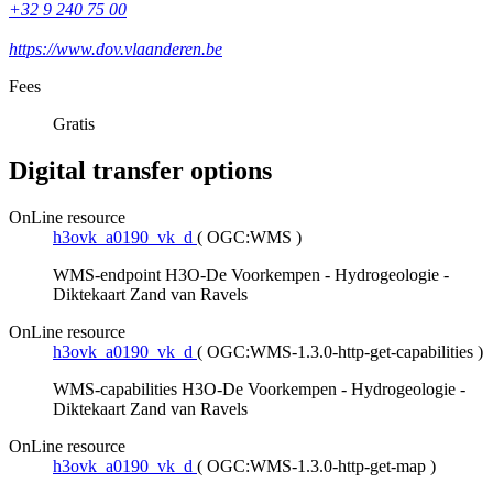
+32 9 240 75 00
https://www.dov.vlaanderen.be
Fees
Gratis
Digital transfer options
OnLine resource
h3ovk_a0190_vk_d
(
OGC:WMS
)
WMS-endpoint H3O-De Voorkempen - Hydrogeologie -
Diktekaart Zand van Ravels
OnLine resource
h3ovk_a0190_vk_d
(
OGC:WMS-1.3.0-http-get-capabilities
)
WMS-capabilities H3O-De Voorkempen - Hydrogeologie -
Diktekaart Zand van Ravels
OnLine resource
h3ovk_a0190_vk_d
(
OGC:WMS-1.3.0-http-get-map
)