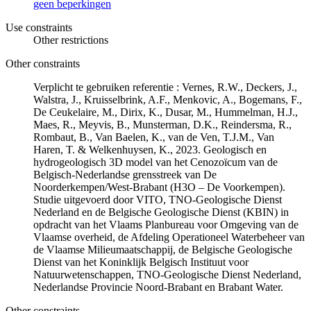
geen beperkingen
Use constraints
Other restrictions
Other constraints
Verplicht te gebruiken referentie : Vernes, R.W., Deckers, J.,
Walstra, J., Kruisselbrink, A.F., Menkovic, A., Bogemans, F.,
De Ceukelaire, M., Dirix, K., Dusar, M., Hummelman, H.J.,
Maes, R., Meyvis, B., Munsterman, D.K., Reindersma, R.,
Rombaut, B., Van Baelen, K., van de Ven, T.J.M., Van
Haren, T. & Welkenhuysen, K., 2023. Geologisch en
hydrogeologisch 3D model van het Cenozoïcum van de
Belgisch-Nederlandse grensstreek van De
Noorderkempen/West-Brabant (H3O – De Voorkempen).
Studie uitgevoerd door VITO, TNO-Geologische Dienst
Nederland en de Belgische Geologische Dienst (KBIN) in
opdracht van het Vlaams Planbureau voor Omgeving van de
Vlaamse overheid, de Afdeling Operationeel Waterbeheer van
de Vlaamse Milieumaatschappij, de Belgische Geologische
Dienst van het Koninklijk Belgisch Instituut voor
Natuurwetenschappen, TNO-Geologische Dienst Nederland,
Nederlandse Provincie Noord-Brabant en Brabant Water.
Other constraints