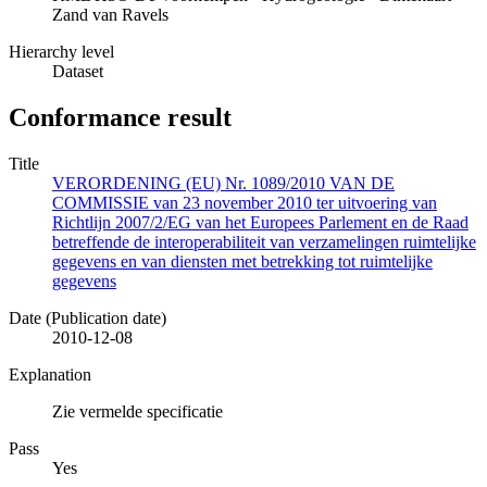
Zand van Ravels
Hierarchy level
Dataset
Conformance result
Title
VERORDENING (EU) Nr. 1089/2010 VAN DE
COMMISSIE van 23 november 2010 ter uitvoering van
Richtlijn 2007/2/EG van het Europees Parlement en de Raad
betreffende de interoperabiliteit van verzamelingen ruimtelijke
gegevens en van diensten met betrekking tot ruimtelijke
gegevens
Date (Publication date)
2010-12-08
Explanation
Zie vermelde specificatie
Pass
Yes