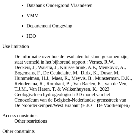
Databank Ondergrond Vlaanderen
VMM
Departement Omgeving
H3O
Use limitation
De informatie over hoe de resultaten tot stand gekomen zijn,
staat vermeld in het bijhorend rapport : Vernes, R.W.,
Deckers, J., Walstra, J., Kruisselbrink, A.F., Menkovic, A.,
Bogemans, F., De Ceukelaire, M., Dirix, K., Dusar, M.,
Hummelman, H.J., Maes, R., Meyvis, B., Munsterman, D.K.,
Reindersma, R., Rombaut, B., Van Baelen, K., van de Ven,
T.J.M., Van Haren, T. & Welkenhuysen, K., 2023.
Geologisch en hydrogeologisch 3D model van het
Cenozoïcum van de Belgisch-Nederlandse grensstreek van
De Noorderkempen/West-Brabant (H3O – De Voorkempen)
Access constraints
Other restrictions
Other constraints