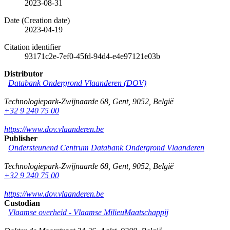
2023-08-31
Date (Creation date)
2023-04-19
Citation identifier
93171c2e-7ef0-45fd-94d4-e4e97121e03b
Distributor
Databank Ondergrond Vlaanderen (DOV)
Technologiepark-Zwijnaarde 68
,
Gent
,
9052
,
België
+32 9 240 75 00
https://www.dov.vlaanderen.be
Publisher
Ondersteunend Centrum Databank Ondergrond Vlaanderen
Technologiepark-Zwijnaarde 68
,
Gent
,
9052
,
België
+32 9 240 75 00
https://www.dov.vlaanderen.be
Custodian
Vlaamse overheid - Vlaamse MilieuMaatschappij