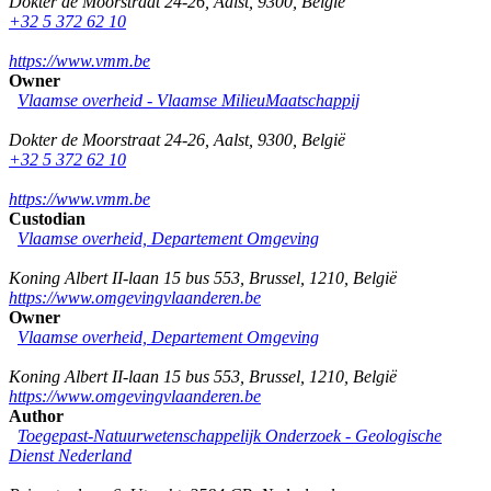
Dokter de Moorstraat 24-26
,
Aalst
,
9300
,
België
+32 5 372 62 10
https://www.vmm.be
Owner
Vlaamse overheid - Vlaamse MilieuMaatschappij
Dokter de Moorstraat 24-26
,
Aalst
,
9300
,
België
+32 5 372 62 10
https://www.vmm.be
Custodian
Vlaamse overheid, Departement Omgeving
Koning Albert II-laan 15 bus 553
,
Brussel
,
1210
,
België
https://www.omgevingvlaanderen.be
Owner
Vlaamse overheid, Departement Omgeving
Koning Albert II-laan 15 bus 553
,
Brussel
,
1210
,
België
https://www.omgevingvlaanderen.be
Author
Toegepast-Natuurwetenschappelijk Onderzoek - Geologische
Dienst Nederland