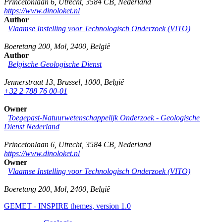
Princetonlaan 6
,
Utrecht
,
3584 CB
,
Nederland
https://www.dinoloket.nl
Author
Vlaamse Instelling voor Technologisch Onderzoek (VITO)
Boeretang 200
,
Mol
,
2400
,
België
Author
Belgische Geologische Dienst
Jennerstraat 13
,
Brussel
,
1000
,
België
+32 2 788 76 00-01
Owner
Toegepast-Natuurwetenschappelijk Onderzoek - Geologische
Dienst Nederland
Princetonlaan 6
,
Utrecht
,
3584 CB
,
Nederland
https://www.dinoloket.nl
Owner
Vlaamse Instelling voor Technologisch Onderzoek (VITO)
Boeretang 200
,
Mol
,
2400
,
België
GEMET - INSPIRE themes, version 1.0