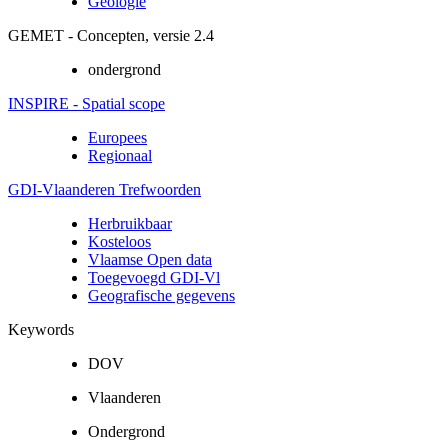
Geologie
GEMET - Concepten, versie 2.4
ondergrond
INSPIRE - Spatial scope
Europees
Regionaal
GDI-Vlaanderen Trefwoorden
Herbruikbaar
Kosteloos
Vlaamse Open data
Toegevoegd GDI-Vl
Geografische gegevens
Keywords
DOV
Vlaanderen
Ondergrond