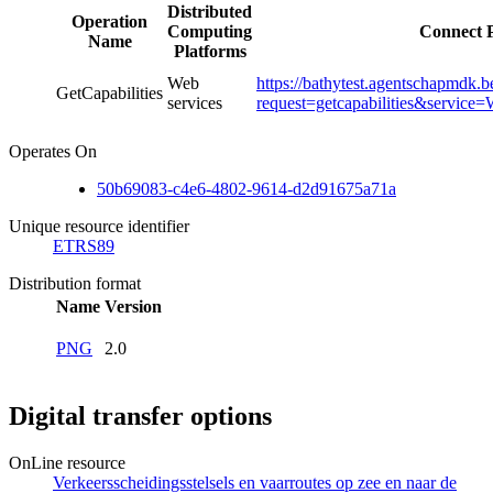
Distributed
Operation
Computing
Connect 
Name
Platforms
Web
https://bathytest.agentschapmdk.
GetCapabilities
services
request=getcapabilities&servic
Operates On
50b69083-c4e6-4802-9614-d2d91675a71a
Unique resource identifier
ETRS89
Distribution format
Name
Version
PNG
2.0
Digital transfer options
OnLine resource
Verkeersscheidingsstelsels en vaarroutes op zee en naar de