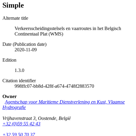
Simple
Alternate title
Verkeersscheidingsstelsels en vaarroutes in het Belgisch
Continentaal Plat (WMS)
Date (Publication date)
2020-11-09
Edition
1.3.0
Citation identifier
998ffc07-bb8d-428f-a674-4748f2883570
Owner
Agentschap voor Maritieme Dienstverlening en Kust, Vlaamse
Hydrografie
Vrijhavenstraat 3
,
Oostende
,
België
+32 (0)59 55 42 43
+32 59 50 70 37