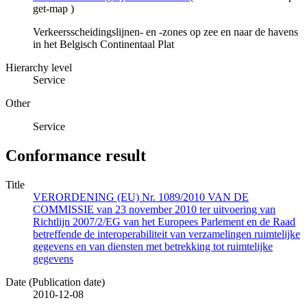
get-map
)
Verkeersscheidingslijnen- en -zones op zee en naar de havens
in het Belgisch Continentaal Plat
Hierarchy level
Service
Other
Service
Conformance result
Title
VERORDENING (EU) Nr. 1089/2010 VAN DE
COMMISSIE van 23 november 2010 ter uitvoering van
Richtlijn 2007/2/EG van het Europees Parlement en de Raad
betreffende de interoperabiliteit van verzamelingen ruimtelijke
gegevens en van diensten met betrekking tot ruimtelijke
gegevens
Date (Publication date)
2010-12-08