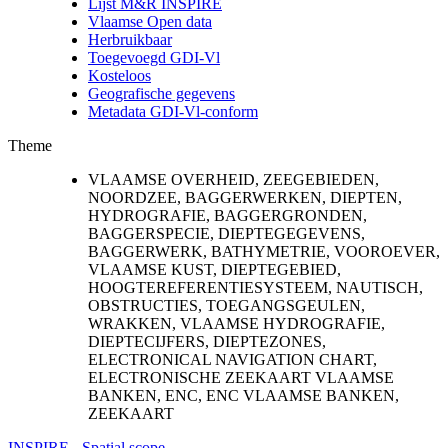
Lijst M&R INSPIRE
Vlaamse Open data
Herbruikbaar
Toegevoegd GDI-Vl
Kosteloos
Geografische gegevens
Metadata GDI-Vl-conform
Theme
VLAAMSE OVERHEID, ZEEGEBIEDEN,
NOORDZEE, BAGGERWERKEN, DIEPTEN,
HYDROGRAFIE, BAGGERGRONDEN,
BAGGERSPECIE, DIEPTEGEGEVENS,
BAGGERWERK, BATHYMETRIE, VOOROEVER,
VLAAMSE KUST, DIEPTEGEBIED,
HOOGTEREFERENTIESYSTEEM, NAUTISCH,
OBSTRUCTIES, TOEGANGSGEULEN,
WRAKKEN, VLAAMSE HYDROGRAFIE,
DIEPTECIJFERS, DIEPTEZONES,
ELECTRONICAL NAVIGATION CHART,
ELECTRONISCHE ZEEKAART VLAAMSE
BANKEN, ENC, ENC VLAAMSE BANKEN,
ZEEKAART
INSPIRE - Spatial scope