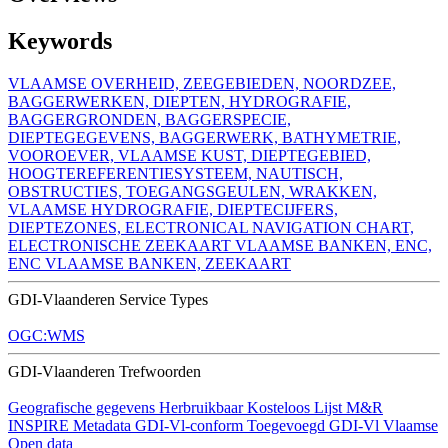
Keywords
VLAAMSE OVERHEID, ZEEGEBIEDEN, NOORDZEE,
BAGGERWERKEN, DIEPTEN, HYDROGRAFIE,
BAGGERGRONDEN, BAGGERSPECIE,
DIEPTEGEGEVENS, BAGGERWERK, BATHYMETRIE,
VOOROEVER, VLAAMSE KUST, DIEPTEGEBIED,
HOOGTEREFERENTIESYSTEEM, NAUTISCH,
OBSTRUCTIES, TOEGANGSGEULEN, WRAKKEN,
VLAAMSE HYDROGRAFIE, DIEPTECIJFERS,
DIEPTEZONES, ELECTRONICAL NAVIGATION CHART,
ELECTRONISCHE ZEEKAART VLAAMSE BANKEN, ENC,
ENC VLAAMSE BANKEN, ZEEKAART
GDI-Vlaanderen Service Types
OGC:WMS
GDI-Vlaanderen Trefwoorden
Geografische gegevens
Herbruikbaar
Kosteloos
Lijst M&R
INSPIRE
Metadata GDI-Vl-conform
Toegevoegd GDI-Vl
Vlaamse
Open data