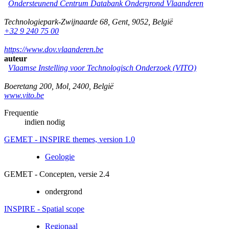
Ondersteunend Centrum Databank Ondergrond Vlaanderen
Technologiepark-Zwijnaarde 68
,
Gent
,
9052
,
België
+32 9 240 75 00
https://www.dov.vlaanderen.be
auteur
Vlaamse Instelling voor Technologisch Onderzoek (VITO)
Boeretang 200
,
Mol
,
2400
,
België
www.vito.be
Frequentie
indien nodig
GEMET - INSPIRE themes, version 1.0
Geologie
GEMET - Concepten, versie 2.4
ondergrond
INSPIRE - Spatial scope
Regionaal