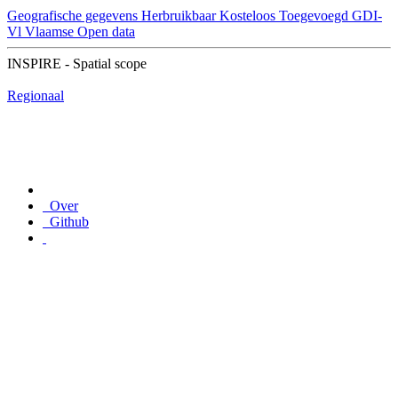
Geografische gegevens
Herbruikbaar
Kosteloos
Toegevoegd GDI-
Vl
Vlaamse Open data
INSPIRE - Spatial scope
Regionaal
Over
Github