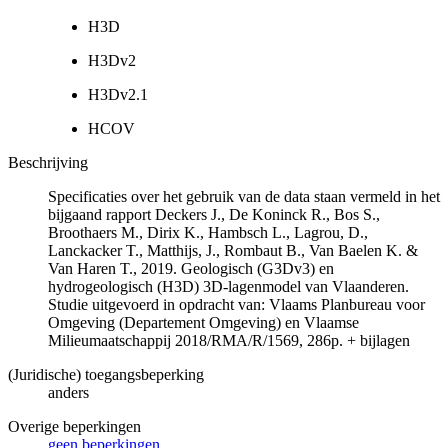
H3D
H3Dv2
H3Dv2.1
HCOV
Beschrijving
Specificaties over het gebruik van de data staan vermeld in het
bijgaand rapport Deckers J., De Koninck R., Bos S.,
Broothaers M., Dirix K., Hambsch L., Lagrou, D.,
Lanckacker T., Matthijs, J., Rombaut B., Van Baelen K. &
Van Haren T., 2019. Geologisch (G3Dv3) en
hydrogeologisch (H3D) 3D-lagenmodel van Vlaanderen.
Studie uitgevoerd in opdracht van: Vlaams Planbureau voor
Omgeving (Departement Omgeving) en Vlaamse
Milieumaatschappij 2018/RMA/R/1569, 286p. + bijlagen
(Juridische) toegangsbeperking
anders
Overige beperkingen
geen beperkingen