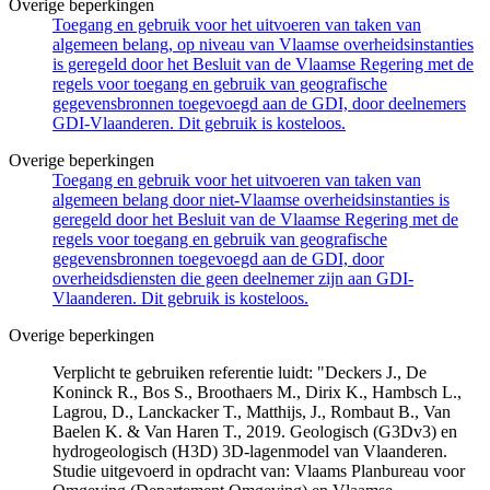
Overige beperkingen
Toegang en gebruik voor het uitvoeren van taken van
algemeen belang, op niveau van Vlaamse overheidsinstanties
is geregeld door het Besluit van de Vlaamse Regering met de
regels voor toegang en gebruik van geografische
gegevensbronnen toegevoegd aan de GDI, door deelnemers
GDI-Vlaanderen. Dit gebruik is kosteloos.
Overige beperkingen
Toegang en gebruik voor het uitvoeren van taken van
algemeen belang door niet-Vlaamse overheidsinstanties is
geregeld door het Besluit van de Vlaamse Regering met de
regels voor toegang en gebruik van geografische
gegevensbronnen toegevoegd aan de GDI, door
overheidsdiensten die geen deelnemer zijn aan GDI-
Vlaanderen. Dit gebruik is kosteloos.
Overige beperkingen
Verplicht te gebruiken referentie luidt: "Deckers J., De
Koninck R., Bos S., Broothaers M., Dirix K., Hambsch L.,
Lagrou, D., Lanckacker T., Matthijs, J., Rombaut B., Van
Baelen K. & Van Haren T., 2019. Geologisch (G3Dv3) en
hydrogeologisch (H3D) 3D-lagenmodel van Vlaanderen.
Studie uitgevoerd in opdracht van: Vlaams Planbureau voor