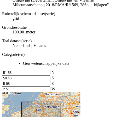
Omgeving (Departement Omgeving) en Vlaamse
Milieumaatschappij 2018/RMA/R/1569, 286p. + bijlagen"
Ruimtelijk schema dataset(serie)
grid
Grondresolutie
100.00 meter
Taal dataset(serie)
Nederlands; Vlaams
Categorie(en)
Geo wetenschappelijke data
N
S
E
W