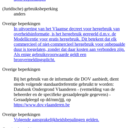
(Juridische) gebruiksbeperking
anders
Overige beperkingen
In uitvoering van het Vlaamse decreet voor hergebruik van
overheidsinformatie, is het hergebruik geregeld d.m.v. de
Modellicentie voor gratis hergebruik. Dit betekent dat elk
commercieel of niet-commercieel hergebruik voor onbepaalde
duur is toegelaten, zonder dat daar kosten aan verbonden zijn.
Als enige gebruiksvoorwaarde geldt een
bronvermeldingsplicht.
Overige beperkingen
Bij het gebruik van de informatie die DOV aanbiedt, dient
steeds volgende standaardreferentie gebruikt te worden:
Databank Ondergrond Vlaanderen - (vermelding van de
beheerder en de specifieke geraadpleegde gegevens) -
Geraadpleegd op dd/mm/jjjj, op
https://www.dov.vlaanderen.be
Overige beperkingen
Volgende aansprakelijkheidsbepalingen gelden.