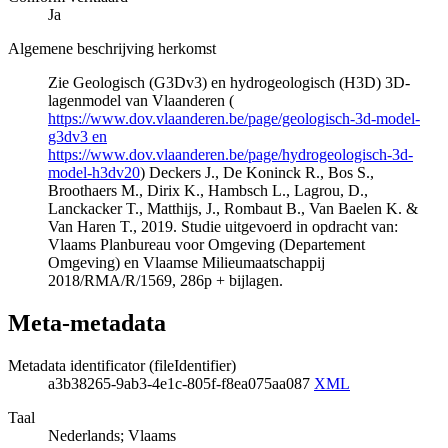
Ja
Algemene beschrijving herkomst
Zie Geologisch (G3Dv3) en hydrogeologisch (H3D) 3D-
lagenmodel van Vlaanderen (
https://www.dov.vlaanderen.be/page/geologisch-3d-model-
g3dv3 en
https://www.dov.vlaanderen.be/page/hydrogeologisch-3d-
model-h3dv20
) Deckers J., De Koninck R., Bos S.,
Broothaers M., Dirix K., Hambsch L., Lagrou, D.,
Lanckacker T., Matthijs, J., Rombaut B., Van Baelen K. &
Van Haren T., 2019. Studie uitgevoerd in opdracht van:
Vlaams Planbureau voor Omgeving (Departement
Omgeving) en Vlaamse Milieumaatschappij
2018/RMA/R/1569, 286p + bijlagen.
Meta-metadata
Metadata identificator (fileIdentifier)
a3b38265-9ab3-4e1c-805f-f8ea075aa087
XML
Taal
Nederlands; Vlaams