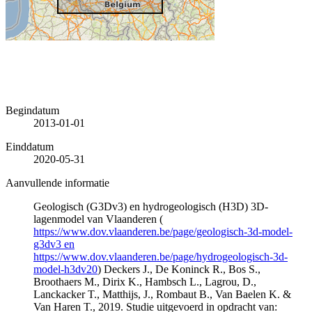
Begindatum
2013-01-01
Einddatum
2020-05-31
Aanvullende informatie
Geologisch (G3Dv3) en hydrogeologisch (H3D) 3D-
lagenmodel van Vlaanderen (
https://www.dov.vlaanderen.be/page/geologisch-3d-model-
g3dv3 en
https://www.dov.vlaanderen.be/page/hydrogeologisch-3d-
model-h3dv20
) Deckers J., De Koninck R., Bos S.,
Broothaers M., Dirix K., Hambsch L., Lagrou, D.,
Lanckacker T., Matthijs, J., Rombaut B., Van Baelen K. &
Van Haren T., 2019. Studie uitgevoerd in opdracht van: