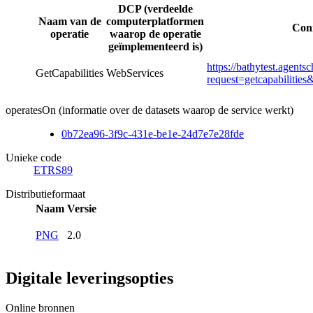
DCP (verdeelde
Naam van de
computerplatformen
Conn
operatie
waarop de operatie
geïmplementeerd is)
https://bathytest.agent
GetCapabilities
WebServices
request=getcapabiliti
operatesOn (informatie over de datasets waarop de service werkt)
0b72ea96-3f9c-431e-be1e-24d7e7e28fde
Unieke code
ETRS89
Distributieformaat
Naam
Versie
PNG
2.0
Digitale leveringsopties
Online bronnen