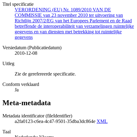
Titel specificatie
VERORDENING (EU) Nr. 1089/2010 VAN DE
COMMISSIE van 23 november 2010 ter uitvoering van
Richtlijn 2007/2/EG van het Europees Parlement en de Raad
betreffende de interoperabiliteit van verzamelingen ruimtelijke
gegevens en van diensten met betrekking tot ruimtelijke
gegevens
Versiedatum (Publicatiedatum)
2010-12-08
Uitleg
Zie de gerefereerde specificatie.
Conform verklaard
Ja
Meta-metadata
Metadata identificator (fileIdentifier)
a2fa0123-c6ea-4c47-9501-35dba3dc864e
XML
Taal