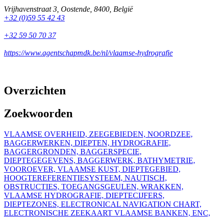
Vrijhavenstraat 3
,
Oostende
,
8400
,
België
+32 (0)59 55 42 43
+32 59 50 70 37
https://www.agentschapmdk.be/nl/vlaamse-hydrografie
Overzichten
Zoekwoorden
VLAAMSE OVERHEID, ZEEGEBIEDEN, NOORDZEE,
BAGGERWERKEN, DIEPTEN, HYDROGRAFIE,
BAGGERGRONDEN, BAGGERSPECIE,
DIEPTEGEGEVENS, BAGGERWERK, BATHYMETRIE,
VOOROEVER, VLAAMSE KUST, DIEPTEGEBIED,
HOOGTEREFERENTIESYSTEEM, NAUTISCH,
OBSTRUCTIES, TOEGANGSGEULEN, WRAKKEN,
VLAAMSE HYDROGRAFIE, DIEPTECIJFERS,
DIEPTEZONES, ELECTRONICAL NAVIGATION CHART,
ELECTRONISCHE ZEEKAART VLAAMSE BANKEN, ENC,