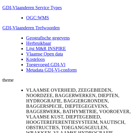
GDI-Vlaanderen Service Types
OGC:WMS
GDI-Vlaanderen Trefwoorden
Geografische gegevens
Herbruikbaar
Lijst M&R INSPIRE
Vlaamse Open data
Kosteloos
Toegevoegd GDI-Vl
Metadata GDI-Vl-conform
theme
VLAAMSE OVERHEID, ZEEGEBIEDEN,
NOORDZEE, BAGGERWERKEN, DIEPTEN,
HYDROGRAFIE, BAGGERGRONDEN,
BAGGERSPECIE, DIEPTEGEGEVENS,
BAGGERWERK, BATHYMETRIE, VOOROEVER,
VLAAMSE KUST, DIEPTEGEBIED,
HOOGTEREFERENTIESYSTEEM, NAUTISCH,
OBSTRUCTIES, TOEGANGSGEULEN,
WRAKKEN, VLAAMSE HYDROGRAFIE,