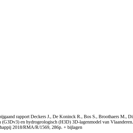
t bijgaand rapport Deckers J., De Koninck R., Bos S., Broothaers M., Di
 (G3Dv3) en hydrogeologisch (H3D) 3D-lagenmodel van Vlaanderen. S
appij 2018/RMA/R/1569, 286p. + bijlagen