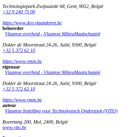
Technologiepark-Zwijnaarde 68
,
Gent
,
9052
,
België
+32 9 240 75 00
https://www.dov.vlaanderen.be
beheerder
Vlaamse overheid - Vlaamse MilieuMaatschappij
Dokter de Moorstraat 24-26
,
Aalst
,
9300
,
België
+32 5 372 62 10
https://www.vmm.be
eigenaar
Vlaamse overheid - Vlaamse MilieuMaatschappij
Dokter de Moorstraat 24-26
,
Aalst
,
9300
,
België
+32 5 372 62 10
https://www.vmm.be
auteur
Vlaamse Instelling voor Technologisch Onderzoek (VITO)
Boeretang 200
,
Mol
,
2400
,
België
www.vito.be