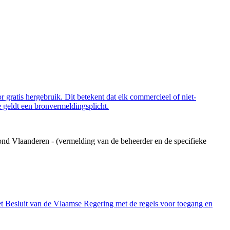
 gratis hergebruik. Dit betekent dat elk commercieel of niet-
 geldt een bronvermeldingsplicht.
ond Vlaanderen - (vermelding van de beheerder en de specifieke
et Besluit van de Vlaamse Regering met de regels voor toegang en