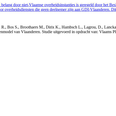
belang door niet-Vlaamse overheidsinstanties is geregeld door het Bes
 overheidsdiensten die geen deelnemer zijn aan GDI-Vlaanderen. Dit 
nck R., Bos S., Broothaers M., Dirix K., Hambsch L., Lagrou, D., Lanck
nmodel van Vlaanderen. Studie uitgevoerd in opdracht van: Vlaams