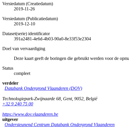
Versiedatum (Creatiedatum)
2019-11-26
Versiedatum (Publicatiedatum)
2019-12-10
Dataset(serie) identificator
391a2481-4e6d-4b03-90a0-8e33f53e2304
Doel van vervaardiging
Deze kaart geeft de boringen die gebruikt werden voor de op
Status
compleet
verdeler
Databank Ondergrond Vlaanderen (DOV)
Technologiepark-Zwijnaarde 68
,
Gent
,
9052
,
België
+32 9 240 75 00
https://www.dov.vlaanderen.be
uitgever
Ondersteunend Centrum Databank Ondergrond Vlaanderen