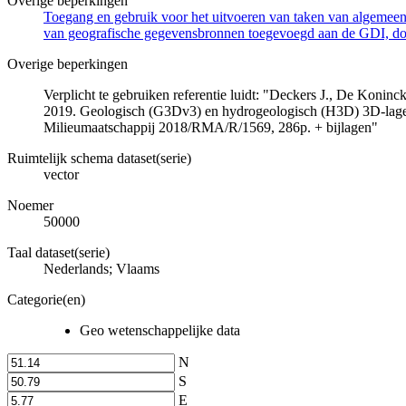
Overige beperkingen
Toegang en gebruik voor het uitvoeren van taken van algemeen 
van geografische gegevensbronnen toegevoegd aan de GDI, door
Overige beperkingen
Verplicht te gebruiken referentie luidt: "Deckers J., De Koni
2019. Geologisch (G3Dv3) en hydrogeologisch (H3D) 3D-lage
Milieumaatschappij 2018/RMA/R/1569, 286p. + bijlagen"
Ruimtelijk schema dataset(serie)
vector
Noemer
50000
Taal dataset(serie)
Nederlands; Vlaams
Categorie(en)
Geo wetenschappelijke data
N
S
E