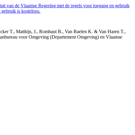
luit van de Vlaamse Regering met de regels voor toegang en gebruik
gebruik is kosteloos.
acker T., Matthijs, J., Rombaut B., Van Baelen K. & Van Haren T.,
 Planbureau voor Omgeving (Departement Omgeving) en Vlaamse