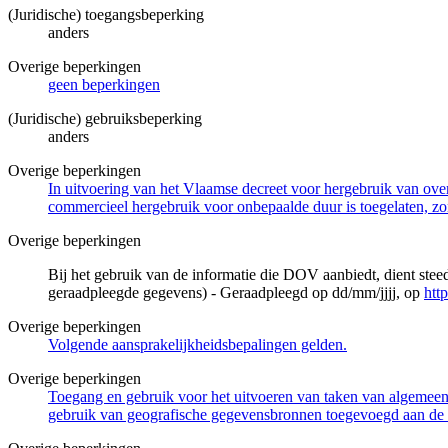
(Juridische) toegangsbeperking
anders
Overige beperkingen
geen beperkingen
(Juridische) gebruiksbeperking
anders
Overige beperkingen
In uitvoering van het Vlaamse decreet voor hergebruik van overh
commercieel hergebruik voor onbepaalde duur is toegelaten, zo
Overige beperkingen
Bij het gebruik van de informatie die DOV aanbiedt, dient ste
geraadpleegde gegevens) - Geraadpleegd op dd/mm/jjjj, op
htt
Overige beperkingen
Volgende aansprakelijkheidsbepalingen gelden.
Overige beperkingen
Toegang en gebruik voor het uitvoeren van taken van algemeen 
gebruik van geografische gegevensbronnen toegevoegd aan de 