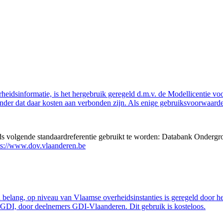
eidsinformatie, is het hergebruik geregeld d.m.v. de Modellicentie voor
nder dat daar kosten aan verbonden zijn. Als enige gebruiksvoorwaarde
eds volgende standaardreferentie gebruikt te worden: Databank Ondergr
ps://www.dov.vlaanderen.be
belang, op niveau van Vlaamse overheidsinstanties is geregeld door h
GDI, door deelnemers GDI-Vlaanderen. Dit gebruik is kosteloos.