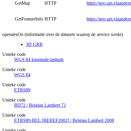
GetMap
HTTP
https://geo.api.vlaan
GetFeatureInfo
HTTP
https://geo.api.vlaan
operatesOn (informatie over de datasets waarop de service werkt)
3D GRB
Unieke code
WGS 84 longitude-latitude
Unieke code
WGS 84
Unieke code
ETRS89
Unieke code
BD72 / Belgian Lambert 72
Unieke code
ETRS89-BEL [BEREF2002] / Belgian Lambert 2008
Unieke code