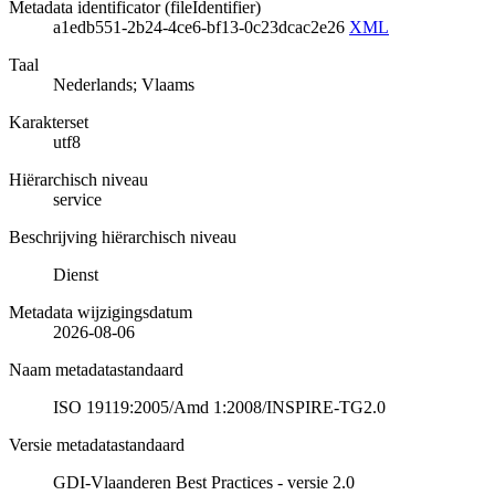
Metadata identificator (fileIdentifier)
a1edb551-2b24-4ce6-bf13-0c23dcac2e26
XML
Taal
Nederlands; Vlaams
Karakterset
utf8
Hiërarchisch niveau
service
Beschrijving hiërarchisch niveau
Dienst
Metadata wijzigingsdatum
2026-08-06
Naam metadatastandaard
ISO 19119:2005/Amd 1:2008/INSPIRE-TG2.0
Versie metadatastandaard
GDI-Vlaanderen Best Practices - versie 2.0