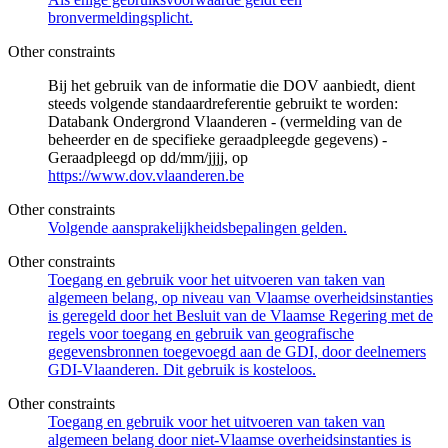
bronvermeldingsplicht.
Other constraints
Bij het gebruik van de informatie die DOV aanbiedt, dient
steeds volgende standaardreferentie gebruikt te worden:
Databank Ondergrond Vlaanderen - (vermelding van de
beheerder en de specifieke geraadpleegde gegevens) -
Geraadpleegd op dd/mm/jjjj, op
https://www.dov.vlaanderen.be
Other constraints
Volgende aansprakelijkheidsbepalingen gelden.
Other constraints
Toegang en gebruik voor het uitvoeren van taken van
algemeen belang, op niveau van Vlaamse overheidsinstanties
is geregeld door het Besluit van de Vlaamse Regering met de
regels voor toegang en gebruik van geografische
gegevensbronnen toegevoegd aan de GDI, door deelnemers
GDI-Vlaanderen. Dit gebruik is kosteloos.
Other constraints
Toegang en gebruik voor het uitvoeren van taken van
algemeen belang door niet-Vlaamse overheidsinstanties is