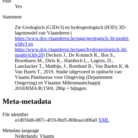
Pass
Yes
Statement
Zie Geologisch (G3Dv3) en hydrogeologisch (H3D) 3D-
lagenmodel van Vlaanderen (
https://www.dov.vlaanderen.be/page/geologisch-3d-model-
g3dv3 en
https://www.dov.vlaanderen.be/page/hydrogeologisch-3d-
model-h3dv20
) Deckers J., De Koninck R., Bos S.,
Broothaers M., Dirix K., Hambsch L., Lagrou, D.,
Lanckacker T., Matthijs, J., Rombaut B., Van Baelen K. &
Van Haren T., 2019. Studie uitgevoerd in opdracht van:
Vlaams Planbureau voor Omgeving (Departement
Omgeving) en Vlaamse Milieumaatschappij
2018/RMA/R/1569, 286p + bijlagen.
Meta-metadata
File identifier
a1d056d6-087c-4f19-8bd5-808eaa1d06a0
XML
Metadata language
Nederlands; Vlaams