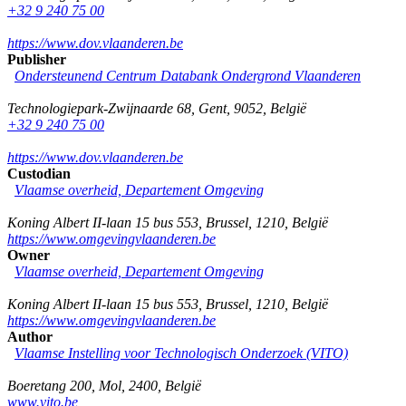
+32 9 240 75 00
https://www.dov.vlaanderen.be
Publisher
Ondersteunend Centrum Databank Ondergrond Vlaanderen
Technologiepark-Zwijnaarde 68
,
Gent
,
9052
,
België
+32 9 240 75 00
https://www.dov.vlaanderen.be
Custodian
Vlaamse overheid, Departement Omgeving
Koning Albert II-laan 15 bus 553
,
Brussel
,
1210
,
België
https://www.omgevingvlaanderen.be
Owner
Vlaamse overheid, Departement Omgeving
Koning Albert II-laan 15 bus 553
,
Brussel
,
1210
,
België
https://www.omgevingvlaanderen.be
Author
Vlaamse Instelling voor Technologisch Onderzoek (VITO)
Boeretang 200
,
Mol
,
2400
,
België
www.vito.be