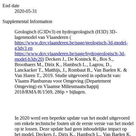
End date
2020-05-31
Supplemental Information
Geologisch (G3Dv3) en hydrogeologisch (H3D) 3D-
lagenmodel van Vlaanderen (
https://www.dov.vlaanderen.be/page/geologisch-3d-model-
g3dv3 en
https://www.dov.vlaanderen.be/page/hydrogeologisch-3d-
model-h3dv20
) Deckers J., De Koninck R., Bos S.,
Broothaers M., Dirix K., Hambsch L., Lagrou, D.,
Lanckacker T., Matthijs, J., Rombaut B., Van Baelen K. &
Van Haren T., 2019. Studie uitgevoerd in opdracht van:
Vlaams Planbureau voor Omgeving (Departement
Omgeving) en Vlaamse Milieumaatschappij
2018/RMA/R/1569, 286p + bijlagen.
In 2020 werd een beperkte update van het model uitgevoerd
om enkele technische fouten uit de eerste versie van het model
op te lossen. Deze update had geen inhoudelijke impact op
het model. Deckers J., Dirix K., Hambsch L., Van Baelen K.