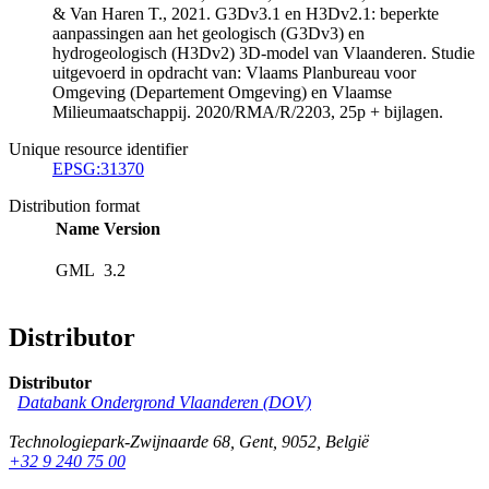
& Van Haren T., 2021. G3Dv3.1 en H3Dv2.1: beperkte
aanpassingen aan het geologisch (G3Dv3) en
hydrogeologisch (H3Dv2) 3D-model van Vlaanderen. Studie
uitgevoerd in opdracht van: Vlaams Planbureau voor
Omgeving (Departement Omgeving) en Vlaamse
Milieumaatschappij. 2020/RMA/R/2203, 25p + bijlagen.
Unique resource identifier
EPSG:31370
Distribution format
Name
Version
GML
3.2
Distributor
Distributor
Databank Ondergrond Vlaanderen (DOV)
Technologiepark-Zwijnaarde 68
,
Gent
,
9052
,
België
+32 9 240 75 00