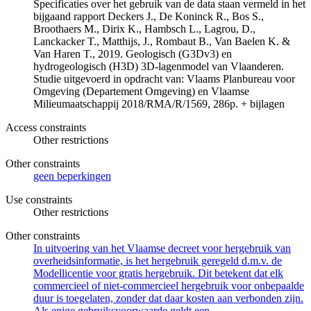
Specificaties over het gebruik van de data staan vermeld in het
bijgaand rapport Deckers J., De Koninck R., Bos S.,
Broothaers M., Dirix K., Hambsch L., Lagrou, D.,
Lanckacker T., Matthijs, J., Rombaut B., Van Baelen K. &
Van Haren T., 2019. Geologisch (G3Dv3) en
hydrogeologisch (H3D) 3D-lagenmodel van Vlaanderen.
Studie uitgevoerd in opdracht van: Vlaams Planbureau voor
Omgeving (Departement Omgeving) en Vlaamse
Milieumaatschappij 2018/RMA/R/1569, 286p. + bijlagen
Access constraints
Other restrictions
Other constraints
geen beperkingen
Use constraints
Other restrictions
Other constraints
In uitvoering van het Vlaamse decreet voor hergebruik van
overheidsinformatie, is het hergebruik geregeld d.m.v. de
Modellicentie voor gratis hergebruik. Dit betekent dat elk
commercieel of niet-commercieel hergebruik voor onbepaalde
duur is toegelaten, zonder dat daar kosten aan verbonden zijn.
Als enige gebruiksvoorwaarde geldt een