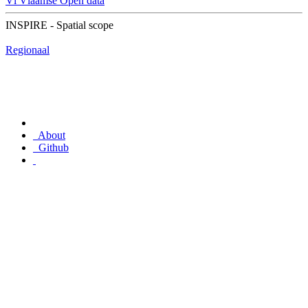
Vl
Vlaamse Open data
INSPIRE - Spatial scope
Regionaal
About
Github