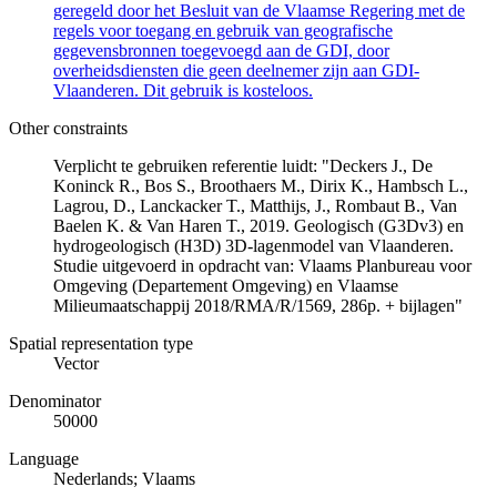
geregeld door het Besluit van de Vlaamse Regering met de
regels voor toegang en gebruik van geografische
gegevensbronnen toegevoegd aan de GDI, door
overheidsdiensten die geen deelnemer zijn aan GDI-
Vlaanderen. Dit gebruik is kosteloos.
Other constraints
Verplicht te gebruiken referentie luidt: "Deckers J., De
Koninck R., Bos S., Broothaers M., Dirix K., Hambsch L.,
Lagrou, D., Lanckacker T., Matthijs, J., Rombaut B., Van
Baelen K. & Van Haren T., 2019. Geologisch (G3Dv3) en
hydrogeologisch (H3D) 3D-lagenmodel van Vlaanderen.
Studie uitgevoerd in opdracht van: Vlaams Planbureau voor
Omgeving (Departement Omgeving) en Vlaamse
Milieumaatschappij 2018/RMA/R/1569, 286p. + bijlagen"
Spatial representation type
Vector
Denominator
50000
Language
Nederlands; Vlaams