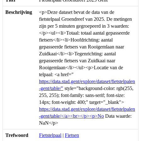
Beschrijving
<p>Deze dataset bevat de data van de
fietstelpaal Groendreef van 2025. De metingen
zijn per 5 minuten gegroepeerd in 3 waarden:
</p><ul><li>Totaal: totaal aantal gepasseerde
fietsers</li><li>Hoofdrichting: aantal
gepasseerde fietsers van Rooigemlaan naar
Zuidkaai</li><li>Tegenrichting: aantal
gepasseerde fietsers van Zuidkaai naar
Rooigemlaan</li></ul><p>Locatie van de
telpaal: <a href="
https://data.stad.gent/explore/dataset/fietstelpalen
-gent/table/"
style="background-color: rgb(255,
255, 255); font-family: sans-serif; font-size:
14px; font-weight: 400;" target="_blank">
https://data.stad.gent/explore/dataset/fietstelpalen
-gent/table/</a><br></p><p>No
Data waarde:
NaN</p>
Trefwoord
Fietstelpaal
|
Fietsen