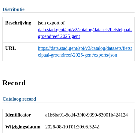
Distributie
Beschrijving
json export of
data.stad.gent/api/v2/catalog/datasets/fietstelpaal-
groendreef-2025-gent
URL
https://data.stad.gent/api/v2/catalog/datasets/fietst
elpaal-groendreef-2025-gent/exports/json
Record
Cataloog record
Identificator
a1b6ba91-5ed4-3f40-9390-63001b424124
Wijzigingsdatum
2026-08-10T01:30:05.524Z