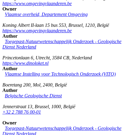
https://www.omgevingvlaanderen.be
Owner
Vlaamse overheid, Departement Omgeving
Koning Albert II-laan 15 bus 553
,
Brussel
,
1210
,
België
https://www.omgevingvlaanderen.be
Author
Toegepast-Natuurwetenschappelijk Onderzoek - Geologische
Dienst Nederland
Princetonlaan 6
,
Utrecht
,
3584 CB
,
Nederland
https://www.dinoloket.nl
Author
Vlaamse Instelling voor Technologisch Onderzoek (VITO)
Boeretang 200
,
Mol
,
2400
,
België
Author
Belgische Geologische Dienst
Jennerstraat 13
,
Brussel
,
1000
,
België
+32 2 788 76 00-01
Owner
Toegepast-Natuurwetenschappelijk Onderzoek - Geologische
Dienst Nederland