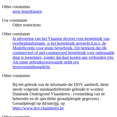
Other constraints
geen beperkingen
Use constraints
Other restrictions
Other constraints
In uitvoering van het Vlaamse decreet voor hergebruik van
overheidsinformatie, is het hergebruik geregeld d.m.v. de
Modellicentie voor gratis hergebruik. Dit betekent dat elk
commercieel of niet-commercieel hergebruik voor onbepaalde
duur is toegelaten, zonder dat daar kosten aan verbonden zijn.
Als enige gebruiksvoorwaarde geldt een
bronvermeldingsplicht.
Other constraints
Bij het gebruik van de informatie die DOV aanbiedt, dient
steeds volgende standaardreferentie gebruikt te worden:
Databank Ondergrond Vlaanderen - (vermelding van de
beheerder en de specifieke geraadpleegde gegevens) -
Geraadpleegd op dd/mm/jjjj, op
https://www.dov.vlaanderen.be
Other constraints