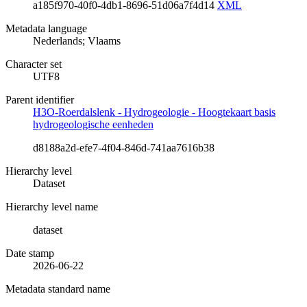
a185f970-40f0-4db1-8696-51d06a7f4d14
XML
Metadata language
Nederlands; Vlaams
Character set
UTF8
Parent identifier
H3O-Roerdalslenk - Hydrogeologie - Hoogtekaart basis
hydrogeologische eenheden
d8188a2d-efe7-4f04-846d-741aa7616b38
Hierarchy level
Dataset
Hierarchy level name
dataset
Date stamp
2026-06-22
Metadata standard name