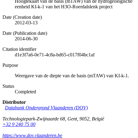
Hoogtekaart van de basis (mTAW) van de hydrogeologische
eenheid KI-k-1 van het H3O-Roerdalslenk project
Date (Creation date)
2012-03-13
Date (Publication date)
2014-06-30
Citation identifier
d1e3f7a6-0e71-4c8a-bd65-c017f04bc1af
Purpose
Weergave van de diepte van de basis (mTAW) van KI-k-1.
Status
Completed
Distributor
Databank Ondergrond Vlaanderen (DOV)
Technologiepark-Zwijnaarde 68
,
Gent
,
9052
,
België
+32 9 240 75 00
https://www.dov.vlaanderen.be