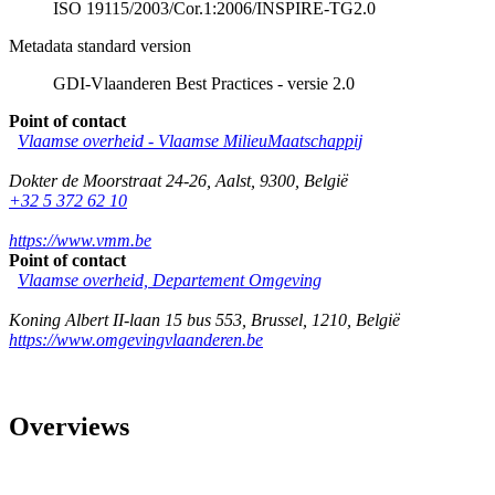
ISO 19115/2003/Cor.1:2006/INSPIRE-TG2.0
Metadata standard version
GDI-Vlaanderen Best Practices - versie 2.0
Point of contact
Vlaamse overheid - Vlaamse MilieuMaatschappij
Dokter de Moorstraat 24-26
,
Aalst
,
9300
,
België
+32 5 372 62 10
https://www.vmm.be
Point of contact
Vlaamse overheid, Departement Omgeving
Koning Albert II-laan 15 bus 553
,
Brussel
,
1210
,
België
https://www.omgevingvlaanderen.be
Overviews