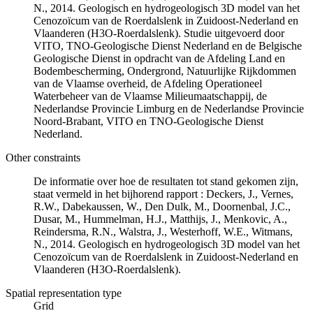
N., 2014. Geologisch en hydrogeologisch 3D model van het
Cenozoïcum van de Roerdalslenk in Zuidoost-Nederland en
Vlaanderen (H3O-Roerdalslenk). Studie uitgevoerd door
VITO, TNO-Geologische Dienst Nederland en de Belgische
Geologische Dienst in opdracht van de Afdeling Land en
Bodembescherming, Ondergrond, Natuurlijke Rijkdommen
van de Vlaamse overheid, de Afdeling Operationeel
Waterbeheer van de Vlaamse Milieumaatschappij, de
Nederlandse Provincie Limburg en de Nederlandse Provincie
Noord-Brabant, VITO en TNO-Geologische Dienst
Nederland.
Other constraints
De informatie over hoe de resultaten tot stand gekomen zijn,
staat vermeld in het bijhorend rapport : Deckers, J., Vernes,
R.W., Dabekaussen, W., Den Dulk, M., Doornenbal, J.C.,
Dusar, M., Hummelman, H.J., Matthijs, J., Menkovic, A.,
Reindersma, R.N., Walstra, J., Westerhoff, W.E., Witmans,
N., 2014. Geologisch en hydrogeologisch 3D model van het
Cenozoïcum van de Roerdalslenk in Zuidoost-Nederland en
Vlaanderen (H3O-Roerdalslenk).
Spatial representation type
Grid