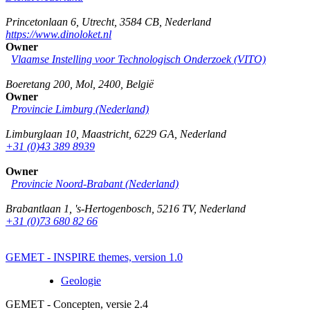
Princetonlaan 6
,
Utrecht
,
3584 CB
,
Nederland
https://www.dinoloket.nl
Owner
Vlaamse Instelling voor Technologisch Onderzoek (VITO)
Boeretang 200
,
Mol
,
2400
,
België
Owner
Provincie Limburg (Nederland)
Limburglaan 10
,
Maastricht
,
6229 GA
,
Nederland
+31 (0)43 389 8939
Owner
Provincie Noord-Brabant (Nederland)
Brabantlaan 1
,
's-Hertogenbosch
,
5216 TV
,
Nederland
+31 (0)73 680 82 66
GEMET - INSPIRE themes, version 1.0
Geologie
GEMET - Concepten, versie 2.4