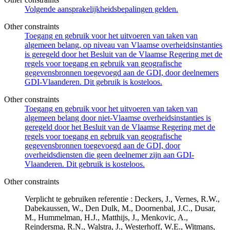
Volgende aansprakelijkheidsbepalingen gelden.
Other constraints
Toegang en gebruik voor het uitvoeren van taken van
algemeen belang, op niveau van Vlaamse overheidsinstanties
is geregeld door het Besluit van de Vlaamse Regering met de
regels voor toegang en gebruik van geografische
gegevensbronnen toegevoegd aan de GDI, door deelnemers
GDI-Vlaanderen. Dit gebruik is kosteloos.
Other constraints
Toegang en gebruik voor het uitvoeren van taken van
algemeen belang door niet-Vlaamse overheidsinstanties is
geregeld door het Besluit van de Vlaamse Regering met de
regels voor toegang en gebruik van geografische
gegevensbronnen toegevoegd aan de GDI, door
overheidsdiensten die geen deelnemer zijn aan GDI-
Vlaanderen. Dit gebruik is kosteloos.
Other constraints
Verplicht te gebruiken referentie : Deckers, J., Vernes, R.W.,
Dabekaussen, W., Den Dulk, M., Doornenbal, J.C., Dusar,
M., Hummelman, H.J., Matthijs, J., Menkovic, A.,
Reindersma, R.N., Walstra, J., Westerhoff, W.E., Witmans,