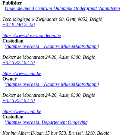
Publisher
Ondersteunend Centrum Databank Ondergrond Vlaanderen
Technologiepark-Zwijnaarde 68
,
Gent
,
9052
,
België
+32 9 240 75 00
https://www.dov.vlaanderen.be
Custodian
Vlaamse overheid - Vlaamse MilieuMaatschappij
Dokter de Moorstraat 24-26
,
Aalst
,
9300
,
België
+32 5 372 62 10
https://www.vmm.be
Owner
Vlaamse overheid - Vlaamse MilieuMaatschappij
Dokter de Moorstraat 24-26
,
Aalst
,
9300
,
België
+32 5 372 62 10
https://www.vmm.be
Custodian
Vlaamse overheid, Departement Omgeving
Koning Albert II-laan 15 bus 553
,
Brussel
,
1210
,
België