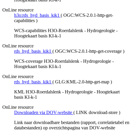
OnLine resource
h3o:rds_hyd_basis_kik1
(
OGC:WCS-2.0.1-http-get-
capabilities
)
WCS-capabilities H3O-Roerdalslenk - Hydrogeologie -
Hoogtekaart basis KI-k-1
OnLine resource
rds_hyd_basis_kik1
(
OGC:WCS-2.0.1-http-get-coverage
)
WCS-coverage H3O-Roerdalslenk - Hydrogeologie -
Hoogtekaart basis KI-k-1
OnLine resource
rds_hyd_basis_kik1
(
GLG:KML-2.0-http-get-map
)
KML H3O-Roerdalslenk - Hydrogeologie - Hoogtekaart
basis KI-k-1
OnLine resource
Downloaden via DOV-website
(
LINK download-store
)
Link naar downloadbare bestanden (rapport, correlatietabel en
databestanden) op overzichtspagina van DOV-website