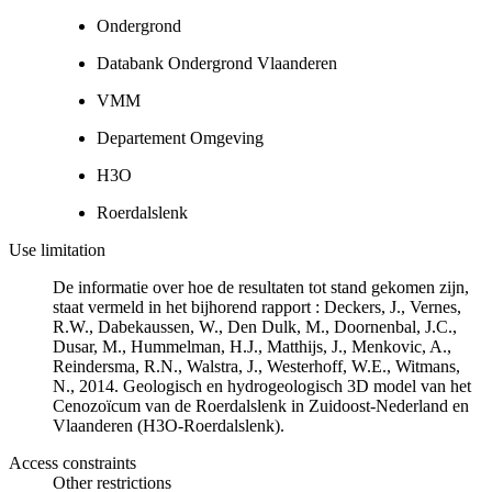
Ondergrond
Databank Ondergrond Vlaanderen
VMM
Departement Omgeving
H3O
Roerdalslenk
Use limitation
De informatie over hoe de resultaten tot stand gekomen zijn,
staat vermeld in het bijhorend rapport : Deckers, J., Vernes,
R.W., Dabekaussen, W., Den Dulk, M., Doornenbal, J.C.,
Dusar, M., Hummelman, H.J., Matthijs, J., Menkovic, A.,
Reindersma, R.N., Walstra, J., Westerhoff, W.E., Witmans,
N., 2014. Geologisch en hydrogeologisch 3D model van het
Cenozoïcum van de Roerdalslenk in Zuidoost-Nederland en
Vlaanderen (H3O-Roerdalslenk).
Access constraints
Other restrictions