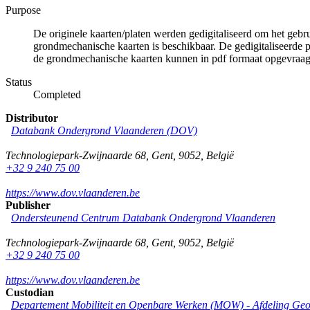
Purpose
De originele kaarten/platen werden gedigitaliseerd om het gebr
grondmechanische kaarten is beschikbaar. De gedigitaliseerde 
de grondmechanische kaarten kunnen in pdf formaat opgevraa
Status
Completed
Distributor
Databank Ondergrond Vlaanderen (DOV)
Technologiepark-Zwijnaarde 68
,
Gent
,
9052
,
België
+32 9 240 75 00
https://www.dov.vlaanderen.be
Publisher
Ondersteunend Centrum Databank Ondergrond Vlaanderen
Technologiepark-Zwijnaarde 68
,
Gent
,
9052
,
België
+32 9 240 75 00
https://www.dov.vlaanderen.be
Custodian
Departement Mobiliteit en Openbare Werken (MOW) - Afdeling Geo