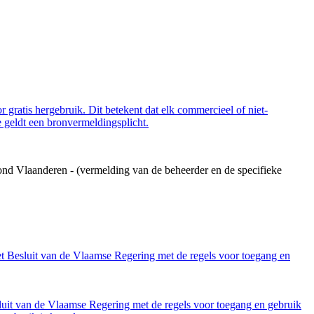
 gratis hergebruik. Dit betekent dat elk commercieel of niet-
 geldt een bronvermeldingsplicht.
ond Vlaanderen - (vermelding van de beheerder en de specifieke
et Besluit van de Vlaamse Regering met de regels voor toegang en
luit van de Vlaamse Regering met de regels voor toegang en gebruik