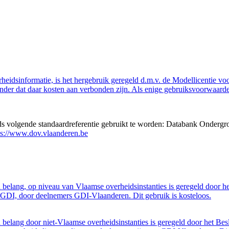
eidsinformatie, is het hergebruik geregeld d.m.v. de Modellicentie voor
nder dat daar kosten aan verbonden zijn. Als enige gebruiksvoorwaarde
eds volgende standaardreferentie gebruikt te worden: Databank Ondergr
ps://www.dov.vlaanderen.be
belang, op niveau van Vlaamse overheidsinstanties is geregeld door h
GDI, door deelnemers GDI-Vlaanderen. Dit gebruik is kosteloos.
belang door niet-Vlaamse overheidsinstanties is geregeld door het Bes