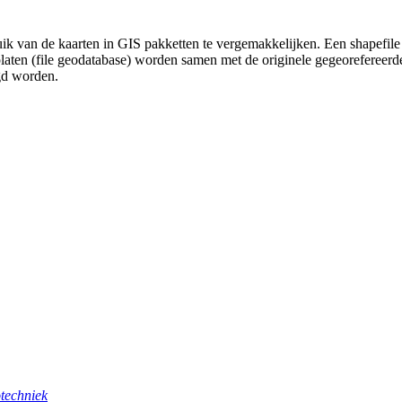
uik van de kaarten in GIS pakketten te vergemakkelijken. Een shapefile
platen (file geodatabase) worden samen met de originele gegeorefereer
gd worden.
techniek