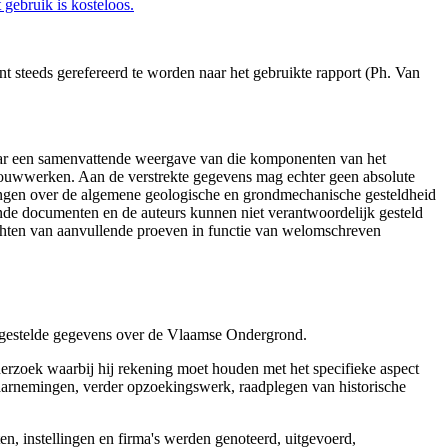
gebruik is kosteloos.
 steeds gerefereerd te worden naar het gebruikte rapport (Ph. Van
aar een samenvattende weergave van die komponenten van het
 bouwwerken. Aan de verstrekte gegevens mag echter geen absolute
tingen over de algemene geologische en grondmechanische gesteldheid
ende documenten en de auteurs kunnen niet verantwoordelijk gesteld
chten van aanvullende proeven in functie van welomschreven
r gestelde gegevens over de Vlaamse Ondergrond.
erzoek waarbij hij rekening moet houden met het specifieke aspect
 waarnemingen, verder opzoekingswerk, raadplegen van historische
, instellingen en firma's werden genoteerd, uitgevoerd,