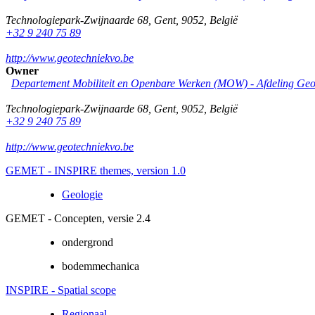
Technologiepark-Zwijnaarde 68
,
Gent
,
9052
,
België
+32 9 240 75 89
http://www.geotechniekvo.be
Owner
Departement Mobiliteit en Openbare Werken (MOW) - Afdeling Geo
Technologiepark-Zwijnaarde 68
,
Gent
,
9052
,
België
+32 9 240 75 89
http://www.geotechniekvo.be
GEMET - INSPIRE themes, version 1.0
Geologie
GEMET - Concepten, versie 2.4
ondergrond
bodemmechanica
INSPIRE - Spatial scope
Regionaal