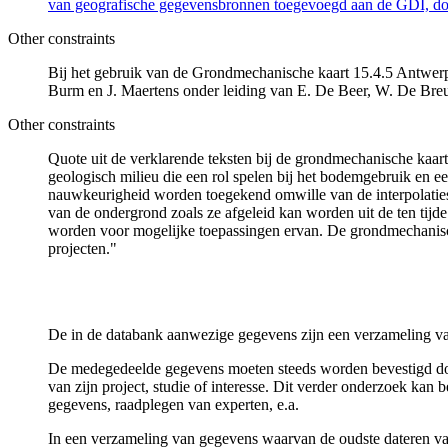
van geografische gegevensbronnen toegevoegd aan de GDI, door
Other constraints
Bij het gebruik van de Grondmechanische kaart 15.4.5 Antwerpe
Burm en J. Maertens onder leiding van E. De Beer, W. De Bre
Other constraints
Quote uit de verklarende teksten bij de grondmechanische ka
geologisch milieu die een rol spelen bij het bodemgebruik en
nauwkeurigheid worden toegekend omwille van de interpolaties
van de ondergrond zoals ze afgeleid kan worden uit de ten tijd
worden voor mogelijke toepassingen ervan. De grondmechanisch
projecten."
De in de databank aanwezige gegevens zijn een verzameling va
De medegedeelde gegevens moeten steeds worden bevestigd door 
van zijn project, studie of interesse. Dit verder onderzoek ka
gegevens, raadplegen van experten, e.a.
In een verzameling van gegevens waarvan de oudste dateren van