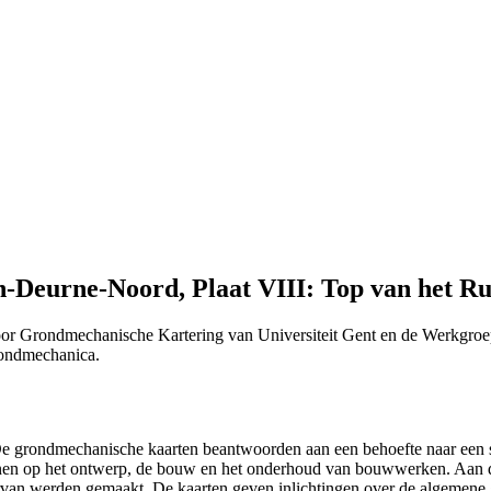
Deurne-Noord, Plaat VIII: Top van het Rup
or Grondmechanische Kartering van Universiteit Gent en de Werkgroe
Grondmechanica.
 "De grondmechanische kaarten beantwoorden aan een behoefte naar ee
efenen op het ontwerp, de bouw en het onderhoud van bouwwerken. Aan 
n ervan werden gemaakt. De kaarten geven inlichtingen over de algemen