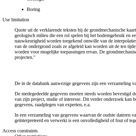
Boring
Use limitation
Quote uit de verklarende teksten bij de grondmechanische ka
geologisch milieu die een rol spelen bij het bodemgebruik en
nauwkeurigheid worden toegekend omwille van de interpolaties
van de ondergrond zoals ze afgeleid kan worden uit de ten tijd
worden voor mogelijke toepassingen ervan. De grondmechanisch
projecten."
De in de databank aanwezige gegevens zijn een verzameling va
De medegedeelde gegevens moeten steeds worden bevestigd door 
van zijn project, studie of interesse. Dit verder onderzoek ka
gegevens, raadplegen van experten, e.a.
In een verzameling van gegevens waarvan de oudste dateren van
geïnterpreteerd en verwerkt is een onvolledigheid of fout of te
Access constraints