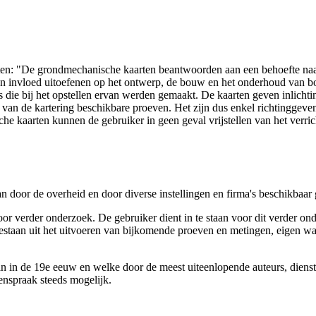
arten: "De grondmechanische kaarten beantwoorden aan een behoefte n
 een invloed uitoefenen op het ontwerp, de bouw en het onderhoud van
 die bij het opstellen ervan werden gemaakt. De kaarten geven inlich
e van de kartering beschikbare proeven. Het zijn dus enkel richtinggev
e kaarten kunnen de gebruiker in geen geval vrijstellen van het verri
n door de overheid en door diverse instellingen en firma's beschikbaa
verder onderzoek. De gebruiker dient in te staan voor dit verder ond
n bestaan uit het uitvoeren van bijkomende proeven en metingen, eigen
 in de 19e eeuw en welke door de meest uiteenlopende auteurs, diensten
genspraak steeds mogelijk.