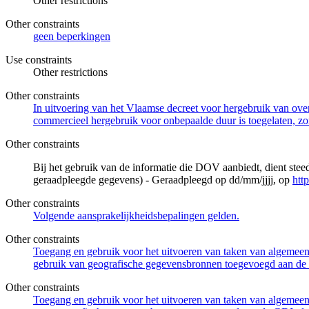
Other restrictions
Other constraints
geen beperkingen
Use constraints
Other restrictions
Other constraints
In uitvoering van het Vlaamse decreet voor hergebruik van overh
commercieel hergebruik voor onbepaalde duur is toegelaten, zo
Other constraints
Bij het gebruik van de informatie die DOV aanbiedt, dient ste
geraadpleegde gegevens) - Geraadpleegd op dd/mm/jjjj, op
htt
Other constraints
Volgende aansprakelijkheidsbepalingen gelden.
Other constraints
Toegang en gebruik voor het uitvoeren van taken van algemeen 
gebruik van geografische gegevensbronnen toegevoegd aan de 
Other constraints
Toegang en gebruik voor het uitvoeren van taken van algemeen 