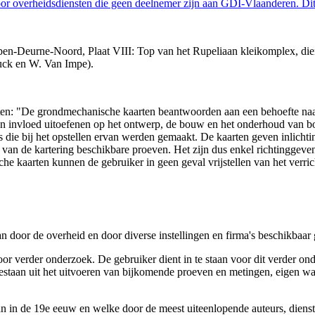
 overheidsdiensten die geen deelnemer zijn aan GDI-Vlaanderen. Dit 
n-Deurne-Noord, Plaat VIII: Top van het Rupeliaan kleikomplex, dient
uck en W. Van Impe).
arten: "De grondmechanische kaarten beantwoorden aan een behoefte n
 een invloed uitoefenen op het ontwerp, de bouw en het onderhoud van
 die bij het opstellen ervan werden gemaakt. De kaarten geven inlich
e van de kartering beschikbare proeven. Het zijn dus enkel richtinggev
e kaarten kunnen de gebruiker in geen geval vrijstellen van het verri
n door de overheid en door diverse instellingen en firma's beschikbaa
verder onderzoek. De gebruiker dient in te staan voor dit verder ond
n bestaan uit het uitvoeren van bijkomende proeven en metingen, eigen
 in de 19e eeuw en welke door de meest uiteenlopende auteurs, diensten