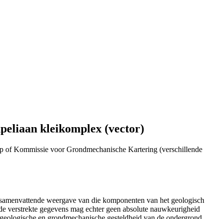
eliaan kleikomplex (vector)
p of Kommissie voor Grondmechanische Kartering (verschillende
n samenvattende weergave van die komponenten van het geologisch
de verstrekte gegevens mag echter geen absolute nauwkeurigheid
e geologische en grondmechanische gesteldheid van de ondergrond