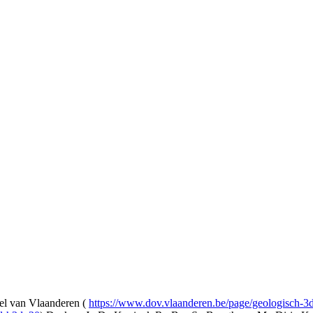
l van Vlaanderen (
https://www.dov.vlaanderen.be/page/geologisch-