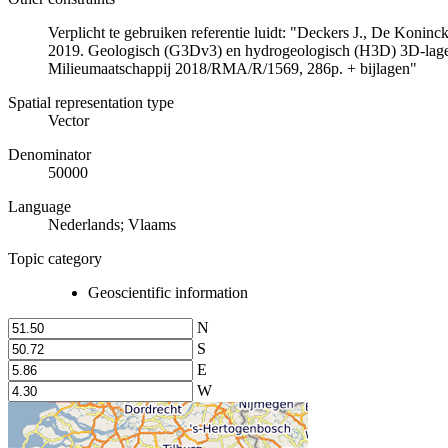
Verplicht te gebruiken referentie luidt: "Deckers J., De Koni
2019. Geologisch (G3Dv3) en hydrogeologisch (H3D) 3D-lage
Milieumaatschappij 2018/RMA/R/1569, 286p. + bijlagen"
Spatial representation type
Vector
Denominator
50000
Language
Nederlands; Vlaams
Topic category
Geoscientific information
N
S
E
W