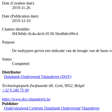
Date (Creation date)
2019-11-26
Date (Publication date)
2019-12-10
Citation identifier
0f43b0dc-0c4a-4ecb-9130-5bed6dce90c4
Purpose
De isohypsen geven een indicatie van de hoogte van de basis 
Status
Completed
Distributor
Databank Ondergrond Vlaanderen (DOV)
Technologiepark-Zwijnaarde 68
,
Gent
,
9052
,
België
+32 9 240 75 00
https://www.dov.vlaanderen.be
Publisher
Ondersteunend Centrum Databank Ondergrond Vlaanderen