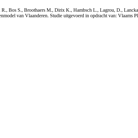
nck R., Bos S., Broothaers M., Dirix K., Hambsch L., Lagrou, D., Lanck
nmodel van Vlaanderen. Studie uitgevoerd in opdracht van: Vlaams