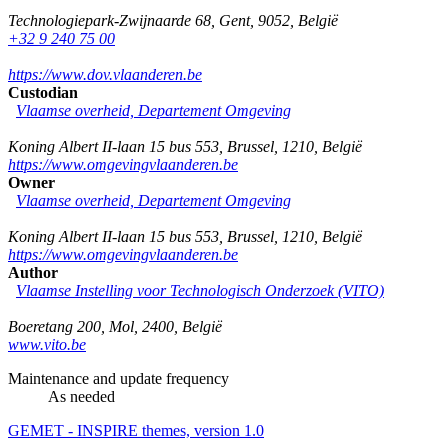
Technologiepark-Zwijnaarde 68
,
Gent
,
9052
,
België
+32 9 240 75 00
https://www.dov.vlaanderen.be
Custodian
Vlaamse overheid, Departement Omgeving
Koning Albert II-laan 15 bus 553
,
Brussel
,
1210
,
België
https://www.omgevingvlaanderen.be
Owner
Vlaamse overheid, Departement Omgeving
Koning Albert II-laan 15 bus 553
,
Brussel
,
1210
,
België
https://www.omgevingvlaanderen.be
Author
Vlaamse Instelling voor Technologisch Onderzoek (VITO)
Boeretang 200
,
Mol
,
2400
,
België
www.vito.be
Maintenance and update frequency
As needed
GEMET - INSPIRE themes, version 1.0