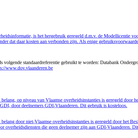
eidsinformatie, is het hergebruik geregeld d.m.v. de Modellicentie voor
nder dat daar kosten aan verbonden zijn. Als enige gebruiksvoorwaarde
eds volgende standaardreferentie gebruikt te worden: Databank Ondergr
ps://www.dov.vlaanderen.be
belang, op niveau van Vlaamse overheidsinstanties is geregeld door h
GDI, door deelnemers GDI-Vlaanderen. Dit gebruik is kosteloos.
belang door niet-Vlaamse overheidsinstanties is geregeld door het Bes
 overheidsdiensten die geen deelnemer zijn aan GDI-Vlaanderen. Dit 