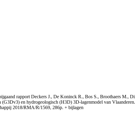
t bijgaand rapport Deckers J., De Koninck R., Bos S., Broothaers M., Di
 (G3Dv3) en hydrogeologisch (H3D) 3D-lagenmodel van Vlaanderen. S
appij 2018/RMA/R/1569, 286p. + bijlagen