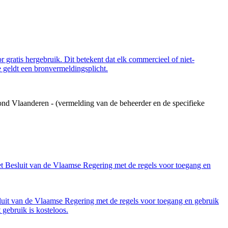
 gratis hergebruik. Dit betekent dat elk commercieel of niet-
 geldt een bronvermeldingsplicht.
ond Vlaanderen - (vermelding van de beheerder en de specifieke
et Besluit van de Vlaamse Regering met de regels voor toegang en
luit van de Vlaamse Regering met de regels voor toegang en gebruik
gebruik is kosteloos.