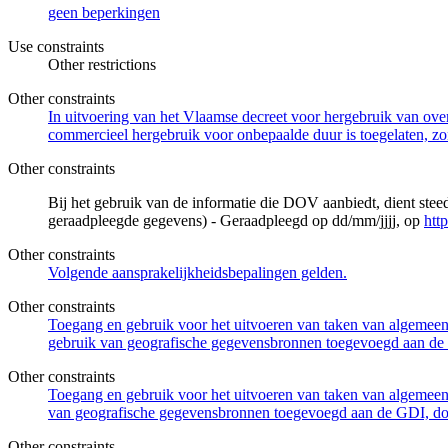
geen beperkingen
Use constraints
Other restrictions
Other constraints
In uitvoering van het Vlaamse decreet voor hergebruik van overh
commercieel hergebruik voor onbepaalde duur is toegelaten, zo
Other constraints
Bij het gebruik van de informatie die DOV aanbiedt, dient ste
geraadpleegde gegevens) - Geraadpleegd op dd/mm/jjjj, op
htt
Other constraints
Volgende aansprakelijkheidsbepalingen gelden.
Other constraints
Toegang en gebruik voor het uitvoeren van taken van algemeen 
gebruik van geografische gegevensbronnen toegevoegd aan de 
Other constraints
Toegang en gebruik voor het uitvoeren van taken van algemeen 
van geografische gegevensbronnen toegevoegd aan de GDI, door
Other constraints