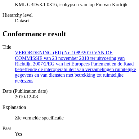
KML G3Dv3.1 0316, isohypsen van top Fm van Kortrijk
Hierarchy level
Dataset
Conformance result
Title
VERORDENING (EU) Nr. 1089/2010 VAN DE
COMMISSIE van 23 november 2010 ter uitvoering van
Richtlijn 2007/2/EG van het Europees Parlement en de Raad
betreffende de interoperabiliteit van verzamelingen ruimtelijke
gegevens en van diensten met betrekking tot ruimtelijke
gegevens
Date (Publication date)
2010-12-08
Explanation
Zie vermelde specificatie
Pass
Yes