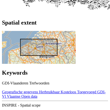
Spatial extent
Keywords
GDI-Vlaanderen Trefwoorden
Geografische gegevens
Herbruikbaar
Kosteloos
Toegevoegd GDI-
Vl
Vlaamse Open data
INSPIRE - Spatial scope