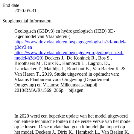
End date
2020-05-31
Supplemental Information
Geologisch (G3Dv3) en hydrogeologisch (H3D) 3D-
lagenmodel van Vlaanderen (
https://www.dov.vlaanderen.be/page/geologisch-3d-model-
g3dv3 en
https://www.dov.vlaanderen.be/page/hydrogeologisch-3d-
model-h3dv20
) Deckers J., De Koninck R., Bos S.,
Broothaers M., Dirix K., Hambsch L., Lagrou, D.,
Lanckacker T., Matthijs, J., Rombaut B., Van Baelen K. &
Van Haren T., 2019. Studie uitgevoerd in opdracht van:
Vlaams Planbureau voor Omgeving (Departement
Omgeving) en Vlaamse Milieumaatschappij
2018/RMA/R/1569, 286p + bijlagen.
In 2020 werd een beperkte update van het model uitgevoerd
om enkele technische fouten uit de eerste versie van het model
op te lossen. Deze update had geen inhoudelijke impact op
het model. Deckers J., Dirix K., Hambsch L., Van Baelen K.