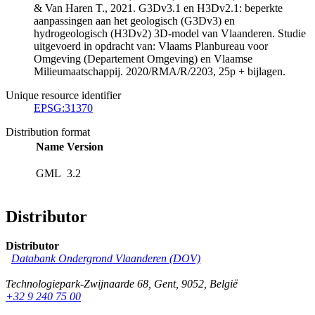
& Van Haren T., 2021. G3Dv3.1 en H3Dv2.1: beperkte
aanpassingen aan het geologisch (G3Dv3) en
hydrogeologisch (H3Dv2) 3D-model van Vlaanderen. Studie
uitgevoerd in opdracht van: Vlaams Planbureau voor
Omgeving (Departement Omgeving) en Vlaamse
Milieumaatschappij. 2020/RMA/R/2203, 25p + bijlagen.
Unique resource identifier
EPSG:31370
Distribution format
Name
Version
GML
3.2
Distributor
Distributor
Databank Ondergrond Vlaanderen (DOV)
Technologiepark-Zwijnaarde 68
,
Gent
,
9052
,
België
+32 9 240 75 00