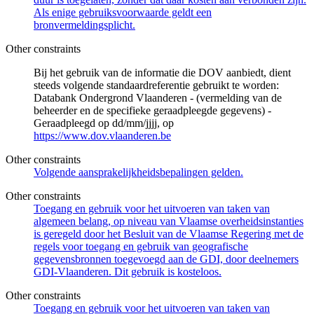
Als enige gebruiksvoorwaarde geldt een
bronvermeldingsplicht.
Other constraints
Bij het gebruik van de informatie die DOV aanbiedt, dient
steeds volgende standaardreferentie gebruikt te worden:
Databank Ondergrond Vlaanderen - (vermelding van de
beheerder en de specifieke geraadpleegde gegevens) -
Geraadpleegd op dd/mm/jjjj, op
https://www.dov.vlaanderen.be
Other constraints
Volgende aansprakelijkheidsbepalingen gelden.
Other constraints
Toegang en gebruik voor het uitvoeren van taken van
algemeen belang, op niveau van Vlaamse overheidsinstanties
is geregeld door het Besluit van de Vlaamse Regering met de
regels voor toegang en gebruik van geografische
gegevensbronnen toegevoegd aan de GDI, door deelnemers
GDI-Vlaanderen. Dit gebruik is kosteloos.
Other constraints
Toegang en gebruik voor het uitvoeren van taken van