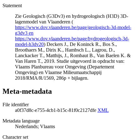
Statement
Zie Geologisch (G3Dv3) en hydrogeologisch (H3D) 3D-
lagenmodel van Vlaanderen (
https://www.dov.vlaanderen.be/page/geologisch-3d-model-
g3dv3 en
https://www.dov.vlaanderen.be/page/hydrogeologisch-3d-
model-h3dv20
) Deckers J., De Koninck R., Bos S.,
Broothaers M., Dirix K., Hambsch L., Lagrou, D.,
Lanckacker T., Matthijs, J., Rombaut B., Van Baelen K. &
Van Haren T., 2019. Studie uitgevoerd in opdracht van:
Vlaams Planbureau voor Omgeving (Departement
Omgeving) en Vlaamse Milieumaatschappij
2018/RMA/R/1569, 286p + bijlagen.
Meta-metadata
File identifier
a0f37d8c-e755-4cb1-b15c-81f0c2127dfe
XML
Metadata language
Nederlands; Vlaams
Character set