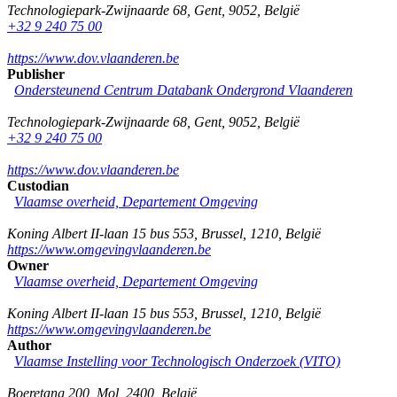
Technologiepark-Zwijnaarde 68
,
Gent
,
9052
,
België
+32 9 240 75 00
https://www.dov.vlaanderen.be
Publisher
Ondersteunend Centrum Databank Ondergrond Vlaanderen
Technologiepark-Zwijnaarde 68
,
Gent
,
9052
,
België
+32 9 240 75 00
https://www.dov.vlaanderen.be
Custodian
Vlaamse overheid, Departement Omgeving
Koning Albert II-laan 15 bus 553
,
Brussel
,
1210
,
België
https://www.omgevingvlaanderen.be
Owner
Vlaamse overheid, Departement Omgeving
Koning Albert II-laan 15 bus 553
,
Brussel
,
1210
,
België
https://www.omgevingvlaanderen.be
Author
Vlaamse Instelling voor Technologisch Onderzoek (VITO)
Boeretang 200
,
Mol
,
2400
,
België