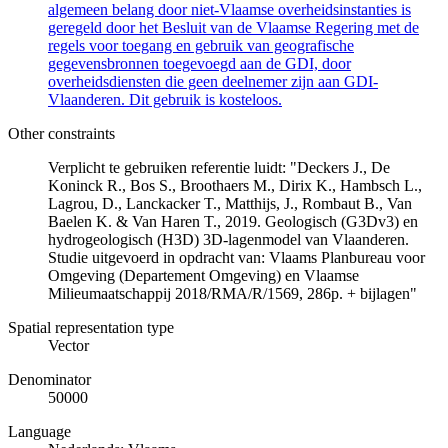
algemeen belang door niet-Vlaamse overheidsinstanties is
geregeld door het Besluit van de Vlaamse Regering met de
regels voor toegang en gebruik van geografische
gegevensbronnen toegevoegd aan de GDI, door
overheidsdiensten die geen deelnemer zijn aan GDI-
Vlaanderen. Dit gebruik is kosteloos.
Other constraints
Verplicht te gebruiken referentie luidt: "Deckers J., De
Koninck R., Bos S., Broothaers M., Dirix K., Hambsch L.,
Lagrou, D., Lanckacker T., Matthijs, J., Rombaut B., Van
Baelen K. & Van Haren T., 2019. Geologisch (G3Dv3) en
hydrogeologisch (H3D) 3D-lagenmodel van Vlaanderen.
Studie uitgevoerd in opdracht van: Vlaams Planbureau voor
Omgeving (Departement Omgeving) en Vlaamse
Milieumaatschappij 2018/RMA/R/1569, 286p. + bijlagen"
Spatial representation type
Vector
Denominator
50000
Language