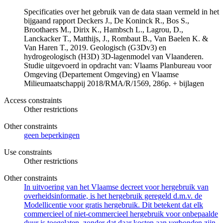
Specificaties over het gebruik van de data staan vermeld in het
bijgaand rapport Deckers J., De Koninck R., Bos S.,
Broothaers M., Dirix K., Hambsch L., Lagrou, D.,
Lanckacker T., Matthijs, J., Rombaut B., Van Baelen K. &
Van Haren T., 2019. Geologisch (G3Dv3) en
hydrogeologisch (H3D) 3D-lagenmodel van Vlaanderen.
Studie uitgevoerd in opdracht van: Vlaams Planbureau voor
Omgeving (Departement Omgeving) en Vlaamse
Milieumaatschappij 2018/RMA/R/1569, 286p. + bijlagen
Access constraints
Other restrictions
Other constraints
geen beperkingen
Use constraints
Other restrictions
Other constraints
In uitvoering van het Vlaamse decreet voor hergebruik van
overheidsinformatie, is het hergebruik geregeld d.m.v. de
Modellicentie voor gratis hergebruik. Dit betekent dat elk
commercieel of niet-commercieel hergebruik voor onbepaalde
duur is toegelaten, zonder dat daar kosten aan verbonden zijn.