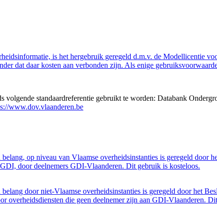
eidsinformatie, is het hergebruik geregeld d.m.v. de Modellicentie voor
nder dat daar kosten aan verbonden zijn. Als enige gebruiksvoorwaarde
eds volgende standaardreferentie gebruikt te worden: Databank Ondergr
ps://www.dov.vlaanderen.be
belang, op niveau van Vlaamse overheidsinstanties is geregeld door h
GDI, door deelnemers GDI-Vlaanderen. Dit gebruik is kosteloos.
belang door niet-Vlaamse overheidsinstanties is geregeld door het Bes
 overheidsdiensten die geen deelnemer zijn aan GDI-Vlaanderen. Dit 