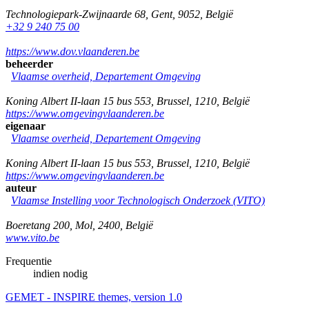
Technologiepark-Zwijnaarde 68
,
Gent
,
9052
,
België
+32 9 240 75 00
https://www.dov.vlaanderen.be
beheerder
Vlaamse overheid, Departement Omgeving
Koning Albert II-laan 15 bus 553
,
Brussel
,
1210
,
België
https://www.omgevingvlaanderen.be
eigenaar
Vlaamse overheid, Departement Omgeving
Koning Albert II-laan 15 bus 553
,
Brussel
,
1210
,
België
https://www.omgevingvlaanderen.be
auteur
Vlaamse Instelling voor Technologisch Onderzoek (VITO)
Boeretang 200
,
Mol
,
2400
,
België
www.vito.be
Frequentie
indien nodig
GEMET - INSPIRE themes, version 1.0