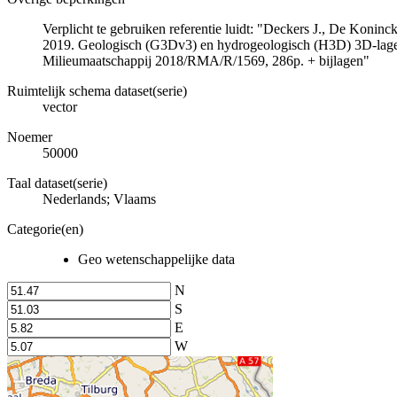
Verplicht te gebruiken referentie luidt: "Deckers J., De Koni
2019. Geologisch (G3Dv3) en hydrogeologisch (H3D) 3D-lage
Milieumaatschappij 2018/RMA/R/1569, 286p. + bijlagen"
Ruimtelijk schema dataset(serie)
vector
Noemer
50000
Taal dataset(serie)
Nederlands; Vlaams
Categorie(en)
Geo wetenschappelijke data
N
S
E
W