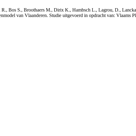
nck R., Bos S., Broothaers M., Dirix K., Hambsch L., Lagrou, D., Lanck
nmodel van Vlaanderen. Studie uitgevoerd in opdracht van: Vlaams