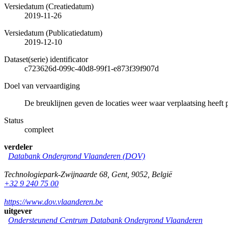
Versiedatum (Creatiedatum)
2019-11-26
Versiedatum (Publicatiedatum)
2019-12-10
Dataset(serie) identificator
c723626d-099c-40d8-99f1-e873f39f907d
Doel van vervaardiging
De breuklijnen geven de locaties weer waar verplaatsing heeft p
Status
compleet
verdeler
Databank Ondergrond Vlaanderen (DOV)
Technologiepark-Zwijnaarde 68
,
Gent
,
9052
,
België
+32 9 240 75 00
https://www.dov.vlaanderen.be
uitgever
Ondersteunend Centrum Databank Ondergrond Vlaanderen