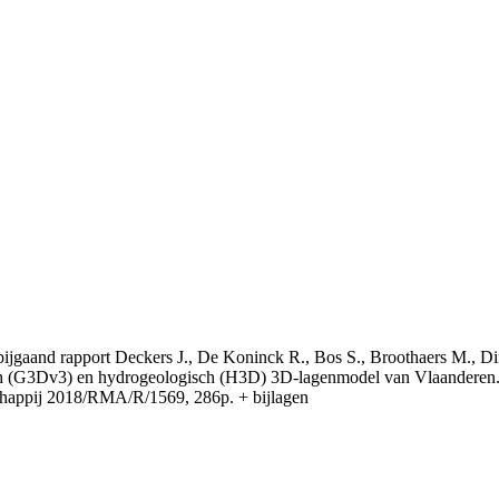
t bijgaand rapport Deckers J., De Koninck R., Bos S., Broothaers M., Di
 (G3Dv3) en hydrogeologisch (H3D) 3D-lagenmodel van Vlaanderen. S
appij 2018/RMA/R/1569, 286p. + bijlagen