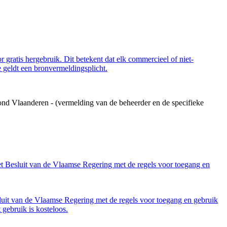
 gratis hergebruik. Dit betekent dat elk commercieel of niet-
 geldt een bronvermeldingsplicht.
ond Vlaanderen - (vermelding van de beheerder en de specifieke
et Besluit van de Vlaamse Regering met de regels voor toegang en
luit van de Vlaamse Regering met de regels voor toegang en gebruik
gebruik is kosteloos.