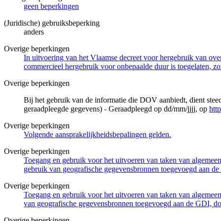
geen beperkingen
(Juridische) gebruiksbeperking
anders
Overige beperkingen
In uitvoering van het Vlaamse decreet voor hergebruik van overh
commercieel hergebruik voor onbepaalde duur is toegelaten, zo
Overige beperkingen
Bij het gebruik van de informatie die DOV aanbiedt, dient ste
geraadpleegde gegevens) - Geraadpleegd op dd/mm/jjjj, op
htt
Overige beperkingen
Volgende aansprakelijkheidsbepalingen gelden.
Overige beperkingen
Toegang en gebruik voor het uitvoeren van taken van algemeen 
gebruik van geografische gegevensbronnen toegevoegd aan de 
Overige beperkingen
Toegang en gebruik voor het uitvoeren van taken van algemeen 
van geografische gegevensbronnen toegevoegd aan de GDI, door
Overige beperkingen