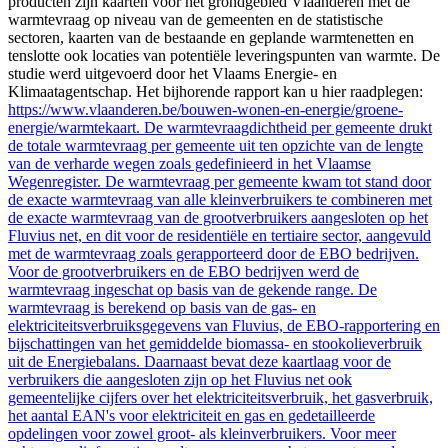
producten zijn kaarten voor het grondgebied Vlaanderen met de
warmtevraag op niveau van de gemeenten en de statistische
sectoren, kaarten van de bestaande en geplande warmtenetten en
tenslotte ook locaties van potentiële leveringspunten van warmte. De
studie werd uitgevoerd door het Vlaams Energie- en
Klimaatagentschap. Het bijhorende rapport kan u hier raadplegen:
https://www.vlaanderen.be/bouwen-wonen-en-energie/groene-
energie/warmtekaart. De warmtevraagdichtheid per gemeente drukt
de totale warmtevraag per gemeente uit ten opzichte van de lengte
van de verharde wegen zoals gedefinieerd in het Vlaamse
Wegenregister. De warmtevraag per gemeente kwam tot stand door
de exacte warmtevraag van alle kleinverbruikers te combineren met
de exacte warmtevraag van de grootverbruikers aangesloten op het
Fluvius net, en dit voor de residentiële en tertiaire sector, aangevuld
met de warmtevraag zoals gerapporteerd door de EBO bedrijven.
Voor de grootverbruikers en de EBO bedrijven werd de
warmtevraag ingeschat op basis van de gekende range. De
warmtevraag is berekend op basis van de gas- en
elektriciteitsverbruiksgegevens van Fluvius, de EBO-rapportering en
bijschattingen van het gemiddelde biomassa- en stookolieverbruik
uit de Energiebalans. Daarnaast bevat deze kaartlaag voor de
verbruikers die aangesloten zijn op het Fluvius net ook
gemeentelijke cijfers over het elektriciteitsverbruik, het gasverbruik,
het aantal EAN's voor elektriciteit en gas en gedetailleerde
opdelingen voor zowel groot- als kleinverbruikers. Voor meer