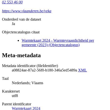
02 553 46 00
https://www.vlaanderen.be/veka
Onderdeel van de dataset
Ja
Objectencatalogus citaat
Warmtekaart 2024 - Warmtevraagdichtheid per
gemeente (2023) (Objectencatalogus)
Meta-metadata
Metadata identificator (fileIdentifier)
a08824ae-87a2-56f0-b180-346a5ed5489a
XML
Taal
Nederlands; Vlaams
Karakterset
utf8
Parent identificator
Warmtekaart 2024