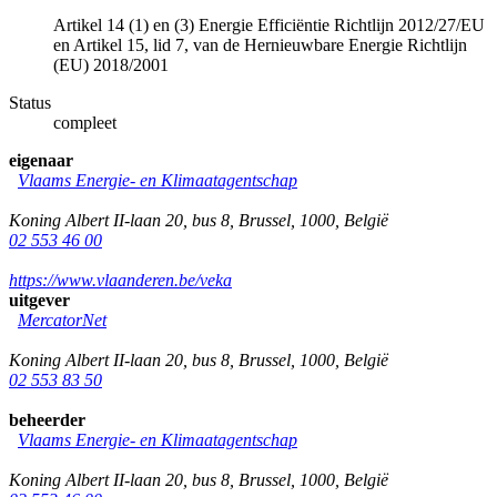
Artikel 14 (1) en (3) Energie Efficiëntie Richtlijn 2012/27/EU
en Artikel 15, lid 7, van de Hernieuwbare Energie Richtlijn
(EU) 2018/2001
Status
compleet
eigenaar
Vlaams Energie- en Klimaatagentschap
Koning Albert II-laan 20, bus 8
,
Brussel
,
1000
,
België
02 553 46 00
https://www.vlaanderen.be/veka
uitgever
MercatorNet
Koning Albert II-laan 20, bus 8
,
Brussel
,
1000
,
België
02 553 83 50
beheerder
Vlaams Energie- en Klimaatagentschap
Koning Albert II-laan 20, bus 8
,
Brussel
,
1000
,
België