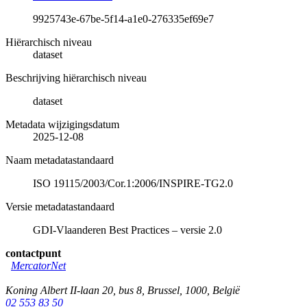
9925743e-67be-5f14-a1e0-276335ef69e7
Hiërarchisch niveau
dataset
Beschrijving hiërarchisch niveau
dataset
Metadata wijzigingsdatum
2025-12-08
Naam metadatastandaard
ISO 19115/2003/Cor.1:2006/INSPIRE-TG2.0
Versie metadatastandaard
GDI-Vlaanderen Best Practices – versie 2.0
contactpunt
MercatorNet
Koning Albert II-laan 20, bus 8
,
Brussel
,
1000
,
België
02 553 83 50