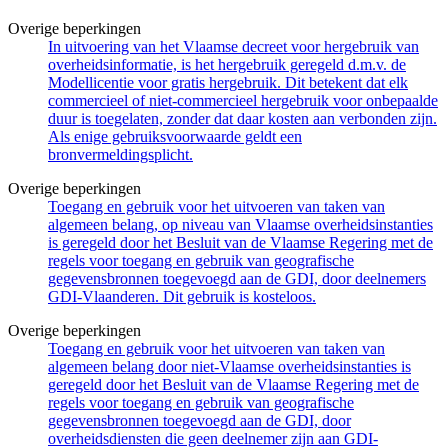
Overige beperkingen
In uitvoering van het Vlaamse decreet voor hergebruik van
overheidsinformatie, is het hergebruik geregeld d.m.v. de
Modellicentie voor gratis hergebruik. Dit betekent dat elk
commercieel of niet-commercieel hergebruik voor onbepaalde
duur is toegelaten, zonder dat daar kosten aan verbonden zijn.
Als enige gebruiksvoorwaarde geldt een
bronvermeldingsplicht.
Overige beperkingen
Toegang en gebruik voor het uitvoeren van taken van
algemeen belang, op niveau van Vlaamse overheidsinstanties
is geregeld door het Besluit van de Vlaamse Regering met de
regels voor toegang en gebruik van geografische
gegevensbronnen toegevoegd aan de GDI, door deelnemers
GDI-Vlaanderen. Dit gebruik is kosteloos.
Overige beperkingen
Toegang en gebruik voor het uitvoeren van taken van
algemeen belang door niet-Vlaamse overheidsinstanties is
geregeld door het Besluit van de Vlaamse Regering met de
regels voor toegang en gebruik van geografische
gegevensbronnen toegevoegd aan de GDI, door
overheidsdiensten die geen deelnemer zijn aan GDI-