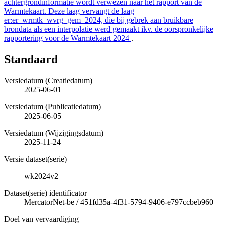
achtergrondinformatie wordt verwezen naar het rapport van de
Warmtekaart. Deze laag vervangt de laag
er:er_wrmtk_wvrg_gem_2024, die bij gebrek aan bruikbare
brondata als een interpolatie werd gemaakt ikv. de oorspronkelijke
rapportering voor de Warmtekaart 2024
.
Standaard
Versiedatum (Creatiedatum)
2025-06-01
Versiedatum (Publicatiedatum)
2025-06-05
Versiedatum (Wijzigingsdatum)
2025-11-24
Versie dataset(serie)
wk2024v2
Dataset(serie) identificator
MercatorNet-be
/
451fd35a-4f31-5794-9406-e797ccbeb960
Doel van vervaardiging