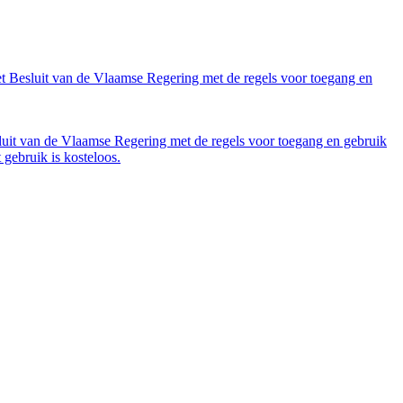
et Besluit van de Vlaamse Regering met de regels voor toegang en
luit van de Vlaamse Regering met de regels voor toegang en gebruik
gebruik is kosteloos.