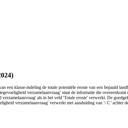
2024)
an een klasse-indeling de totale potentiële erosie van een bepaald lan
rosiegevoeligheid verzamelaanvraag’ staat de informatie die overeenkom
verzamelaanvraag' als in het veld 'Totale erosie' verwerkt. De goedge
ligheid verzamelaanvraag' verwerkt met aanduiding van ‘/ C’ achter de e