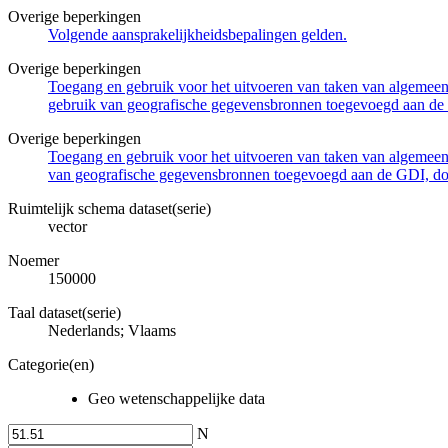
Overige beperkingen
Volgende aansprakelijkheidsbepalingen gelden.
Overige beperkingen
Toegang en gebruik voor het uitvoeren van taken van algemeen 
gebruik van geografische gegevensbronnen toegevoegd aan de 
Overige beperkingen
Toegang en gebruik voor het uitvoeren van taken van algemeen 
van geografische gegevensbronnen toegevoegd aan de GDI, door
Ruimtelijk schema dataset(serie)
vector
Noemer
150000
Taal dataset(serie)
Nederlands; Vlaams
Categorie(en)
Geo wetenschappelijke data
N