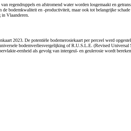
 van regendruppels en afstromend water worden losgemaakt en getranspor
van de bodemkwaliteit en -productiviteit, maar ook tot belangrijke sch
 in Vlaanderen.
enkaart 2023. De potentiële bodemerosiekaart per perceel werd opgeste
niversele bodemverliesvergelijking of R.U.S.L.E. (Revised Universal S
rvlakte-eenheid als gevolg van intergeul- en geulerosie wordt berekend