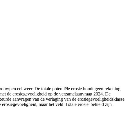
dbouwperceel weer. De totale potentiële erosie houdt geen rekening
t met de erosiegevoeligheid op de verzamelaanvraag 2024. De
keurde aanvragen van de verlaging van de erosiegevoeligheidsklasse
rosiegevoeligheid, maar het veld 'Totale erosie' behield zijn