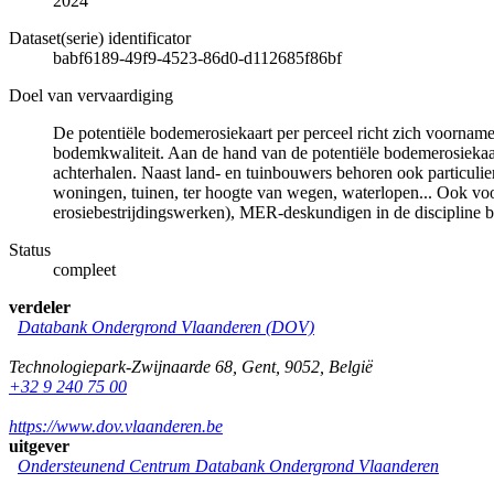
2024
Dataset(serie) identificator
babf6189-49f9-4523-86d0-d112685f86bf
Doel van vervaardiging
De potentiële bodemerosiekaart per perceel richt zich voornamel
bodemkwaliteit. Aan de hand van de potentiële bodemerosiekaar
achterhalen. Naast land- en tuinbouwers behoren ook particulie
woningen, tuinen, ter hoogte van wegen, waterlopen... Ook voo
erosiebestrijdingswerken), MER-deskundigen in de discipline bo
Status
compleet
verdeler
Databank Ondergrond Vlaanderen (DOV)
Technologiepark-Zwijnaarde 68
,
Gent
,
9052
,
België
+32 9 240 75 00
https://www.dov.vlaanderen.be
uitgever
Ondersteunend Centrum Databank Ondergrond Vlaanderen