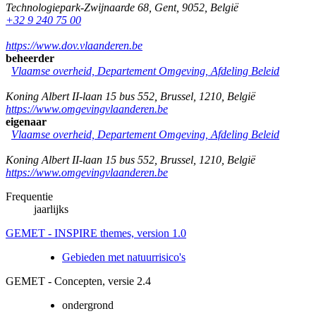
Technologiepark-Zwijnaarde 68
,
Gent
,
9052
,
België
+32 9 240 75 00
https://www.dov.vlaanderen.be
beheerder
Vlaamse overheid, Departement Omgeving, Afdeling Beleid
Koning Albert II-laan 15 bus 552
,
Brussel
,
1210
,
België
https://www.omgevingvlaanderen.be
eigenaar
Vlaamse overheid, Departement Omgeving, Afdeling Beleid
Koning Albert II-laan 15 bus 552
,
Brussel
,
1210
,
België
https://www.omgevingvlaanderen.be
Frequentie
jaarlijks
GEMET - INSPIRE themes, version 1.0
Gebieden met natuurrisico's
GEMET - Concepten, versie 2.4
ondergrond