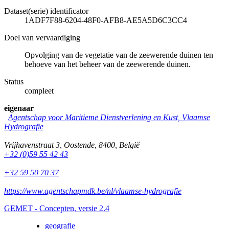
Dataset(serie) identificator
1ADF7F88-6204-48F0-AFB8-AE5A5D6C3CC4
Doel van vervaardiging
Opvolging van de vegetatie van de zeewerende duinen ten
behoeve van het beheer van de zeewerende duinen.
Status
compleet
eigenaar
Agentschap voor Maritieme Dienstverlening en Kust, Vlaamse
Hydrografie
Vrijhavenstraat 3
,
Oostende
,
8400
,
België
+32 (0)59 55 42 43
+32 59 50 70 37
https://www.agentschapmdk.be/nl/vlaamse-hydrografie
GEMET - Concepten, versie 2.4
geografie