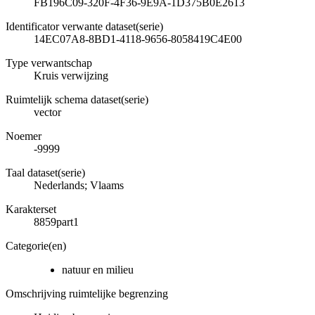
FB196C09-320F-4F36-9E9A-1D375B0E2613
Identificator verwante dataset(serie)
14EC07A8-8BD1-4118-9656-8058419C4E00
Type verwantschap
Kruis verwijzing
Ruimtelijk schema dataset(serie)
vector
Noemer
-9999
Taal dataset(serie)
Nederlands; Vlaams
Karakterset
8859part1
Categorie(en)
natuur en milieu
Omschrijving ruimtelijke begrenzing