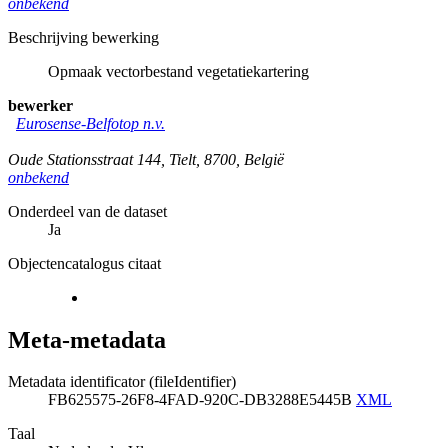
onbekend
Beschrijving bewerking
Opmaak vectorbestand vegetatiekartering
bewerker
Eurosense-Belfotop n.v.
Oude Stationsstraat 144
,
Tielt
,
8700
,
België
onbekend
Onderdeel van de dataset
Ja
Objectencatalogus citaat
Meta-metadata
Metadata identificator (fileIdentifier)
FB625575-26F8-4FAD-920C-DB3288E5445B
XML
Taal