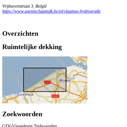
Vrijhavenstraat 3
,
België
https://www.agentschapmdk.be/nl/vlaamse-hydrografie
Overzichten
Ruimtelijke dekking
Zoekwoorden
GDI-Vlaanderen Trefwoorden