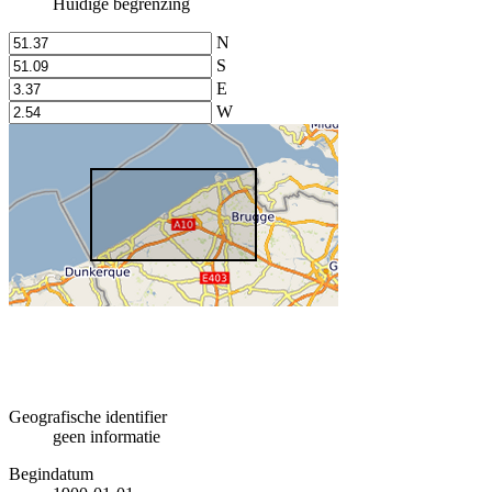
Huidige begrenzing
N
S
E
W
Geografische identifier
geen informatie
Begindatum