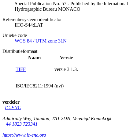
Special Publication No. 57 - Published by the International
Hydrographic Bureau MONACO.
Referentiesysteem identificator
IHO-S44:LAT
Unieke code
WGS 84 / UTM zone 31N
Distributieformaat
Naam
Versie
TIFF
versie 3.1.3.
ISO/IEC8211:1994
(nvt)
verdeler
IC-ENC
Admiralty Way
,
Taunton
,
TA1 2DN
,
Verenigd Koninkrijk
+44 1823 723341
https://www.ic-enc.org