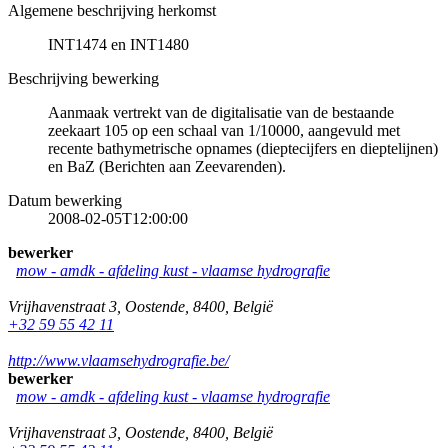
Algemene beschrijving herkomst
INT1474 en INT1480
Beschrijving bewerking
Aanmaak vertrekt van de digitalisatie van de bestaande
zeekaart 105 op een schaal van 1/10000, aangevuld met
recente bathymetrische opnames (dieptecijfers en dieptelijnen)
en BaZ (Berichten aan Zeevarenden).
Datum bewerking
2008-02-05T12:00:00
bewerker
mow - amdk - afdeling kust - vlaamse hydrografie
Vrijhavenstraat 3
,
Oostende
,
8400
,
België
+32 59 55 42 11
http://www.vlaamsehydrografie.be/
bewerker
mow - amdk - afdeling kust - vlaamse hydrografie
Vrijhavenstraat 3
,
Oostende
,
8400
,
België