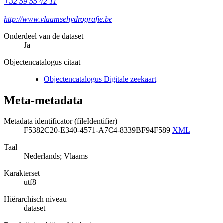
+32 59 55 42 11
http://www.vlaamsehydrografie.be
Onderdeel van de dataset
Ja
Objectencatalogus citaat
Objectencatalogus Digitale zeekaart
Meta-metadata
Metadata identificator (fileIdentifier)
F5382C20-E340-4571-A7C4-8339BF94F589
XML
Taal
Nederlands; Vlaams
Karakterset
utf8
Hiërarchisch niveau
dataset