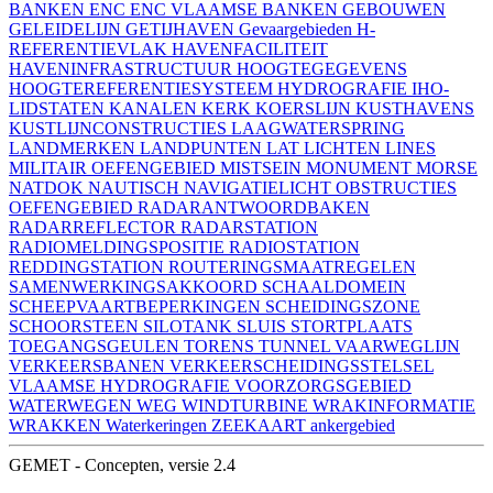
BANKEN
ENC
ENC VLAAMSE BANKEN
GEBOUWEN
GELEIDELIJN
GETIJHAVEN
Gevaargebieden
H-
REFERENTIEVLAK
HAVENFACILITEIT
HAVENINFRASTRUCTUUR
HOOGTEGEGEVENS
HOOGTEREFERENTIESYSTEEM
HYDROGRAFIE
IHO-
LIDSTATEN
KANALEN
KERK
KOERSLIJN
KUSTHAVENS
KUSTLIJNCONSTRUCTIES
LAAGWATERSPRING
LANDMERKEN
LANDPUNTEN
LAT
LICHTEN
LINES
MILITAIR OEFENGEBIED
MISTSEIN
MONUMENT
MORSE
NATDOK
NAUTISCH
NAVIGATIELICHT
OBSTRUCTIES
OEFENGEBIED
RADARANTWOORDBAKEN
RADARREFLECTOR
RADARSTATION
RADIOMELDINGSPOSITIE
RADIOSTATION
REDDINGSTATION
ROUTERINGSMAATREGELEN
SAMENWERKINGSAKKOORD
SCHAALDOMEIN
SCHEEPVAARTBEPERKINGEN
SCHEIDINGSZONE
SCHOORSTEEN
SILOTANK
SLUIS
STORTPLAATS
TOEGANGSGEULEN
TORENS
TUNNEL
VAARWEGLIJN
VERKEERSBANEN
VERKEERSCHEIDINGSSTELSEL
VLAAMSE HYDROGRAFIE
VOORZORGSGEBIED
WATERWEGEN
WEG
WINDTURBINE
WRAKINFORMATIE
WRAKKEN
Waterkeringen
ZEEKAART
ankergebied
GEMET - Concepten, versie 2.4