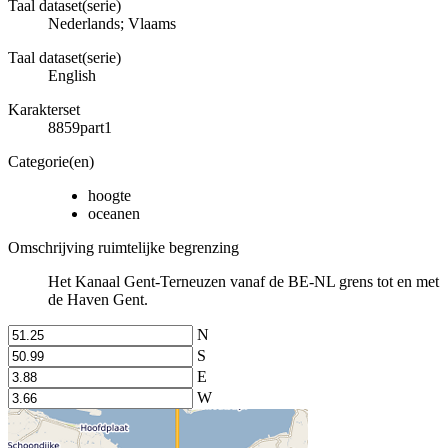
Taal dataset(serie)
Nederlands; Vlaams
Taal dataset(serie)
English
Karakterset
8859part1
Categorie(en)
hoogte
oceanen
Omschrijving ruimtelijke begrenzing
Het Kanaal Gent-Terneuzen vanaf de BE-NL grens tot en met
de Haven Gent.
N
S
E
W