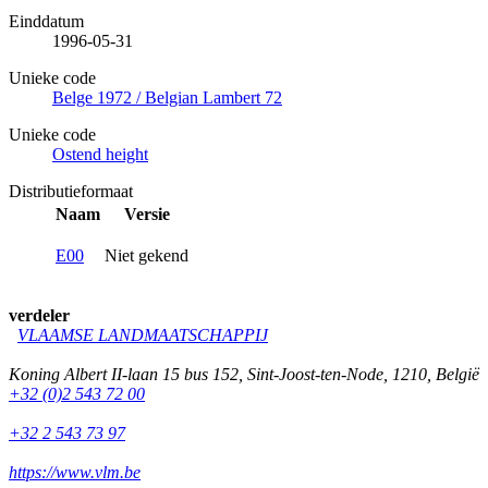
Einddatum
1996-05-31
Unieke code
Belge 1972 / Belgian Lambert 72
Unieke code
Ostend height
Distributieformaat
Naam
Versie
E00
Niet gekend
verdeler
VLAAMSE LANDMAATSCHAPPIJ
Koning Albert II-laan 15 bus 152
,
Sint-Joost-ten-Node
,
1210
,
België
+32 (0)2 543 72 00
+32 2 543 73 97
https://www.vlm.be