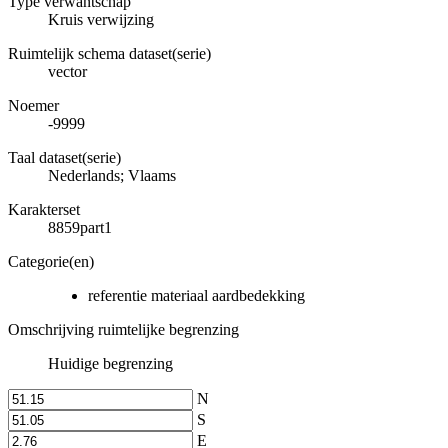
Type verwantschap
Kruis verwijzing
Ruimtelijk schema dataset(serie)
vector
Noemer
-9999
Taal dataset(serie)
Nederlands; Vlaams
Karakterset
8859part1
Categorie(en)
referentie materiaal aardbedekking
Omschrijving ruimtelijke begrenzing
Huidige begrenzing
N
S
E