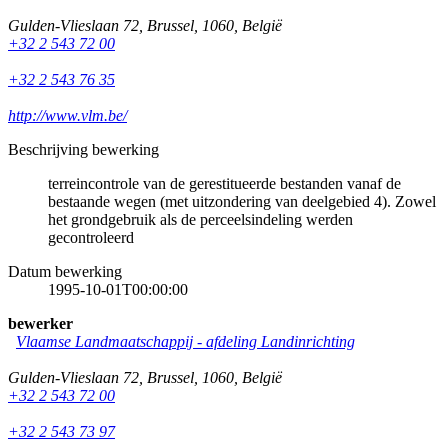
Gulden-Vlieslaan 72
,
Brussel
,
1060
,
België
+32 2 543 72 00
+32 2 543 76 35
http://www.vlm.be/
Beschrijving bewerking
terreincontrole van de gerestitueerde bestanden vanaf de
bestaande wegen (met uitzondering van deelgebied 4). Zowel
het grondgebruik als de perceelsindeling werden
gecontroleerd
Datum bewerking
1995-10-01T00:00:00
bewerker
Vlaamse Landmaatschappij - afdeling Landinrichting
Gulden-Vlieslaan 72
,
Brussel
,
1060
,
België
+32 2 543 72 00
+32 2 543 73 97