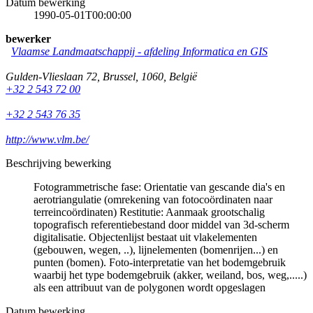
Datum bewerking
1990-05-01T00:00:00
bewerker
Vlaamse Landmaatschappij - afdeling Informatica en GIS
Gulden-Vlieslaan 72
,
Brussel
,
1060
,
België
+32 2 543 72 00
+32 2 543 76 35
http://www.vlm.be/
Beschrijving bewerking
Fotogrammetrische fase: Orientatie van gescande dia's en
aerotriangulatie (omrekening van fotocoördinaten naar
terreincoördinaten) Restitutie: Aanmaak grootschalig
topografisch referentiebestand door middel van 3d-scherm
digitalisatie. Objectenlijst bestaat uit vlakelementen
(gebouwen, wegen, ..), lijnelementen (bomenrijen...) en
punten (bomen). Foto-interpretatie van het bodemgebruik
waarbij het type bodemgebruik (akker, weiland, bos, weg,.....)
als een attribuut van de polygonen wordt opgeslagen
Datum bewerking