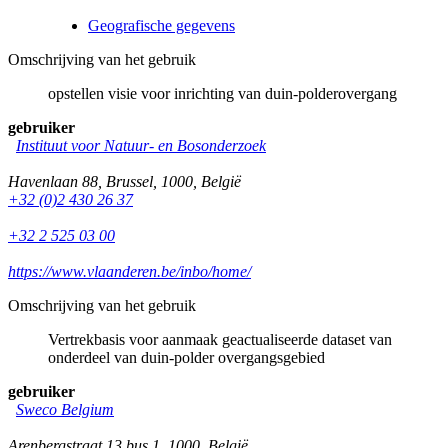
Geografische gegevens
Omschrijving van het gebruik
opstellen visie voor inrichting van duin-polderovergang
gebruiker
Instituut voor Natuur- en Bosonderzoek
Havenlaan 88
,
Brussel
,
1000
,
België
+32 (0)2 430 26 37
+32 2 525 03 00
https://www.vlaanderen.be/inbo/home/
Omschrijving van het gebruik
Vertrekbasis voor aanmaak geactualiseerde dataset van
onderdeel van duin-polder overgangsgebied
gebruiker
Sweco Belgium
Arenbergstraat 13 bus 1
,
1000
,
België