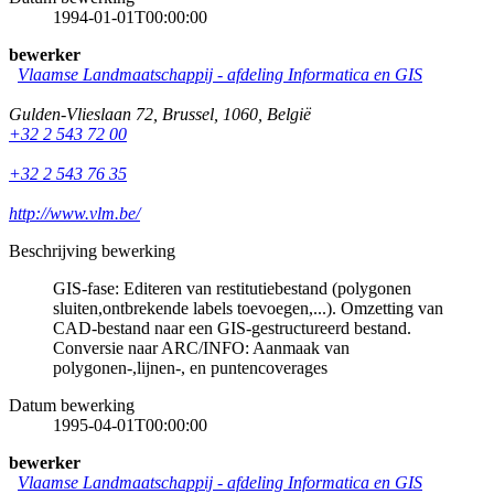
1994-01-01T00:00:00
bewerker
Vlaamse Landmaatschappij - afdeling Informatica en GIS
Gulden-Vlieslaan 72
,
Brussel
,
1060
,
België
+32 2 543 72 00
+32 2 543 76 35
http://www.vlm.be/
Beschrijving bewerking
GIS-fase: Editeren van restitutiebestand (polygonen
sluiten,ontbrekende labels toevoegen,...). Omzetting van
CAD-bestand naar een GIS-gestructureerd bestand.
Conversie naar ARC/INFO: Aanmaak van
polygonen-,lijnen-, en puntencoverages
Datum bewerking
1995-04-01T00:00:00
bewerker
Vlaamse Landmaatschappij - afdeling Informatica en GIS