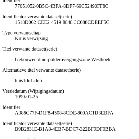
Identifier
77051052-0B5C-4BFA-8DF7-69C52490FF8C
Identificator verwante dataset(serie)
1518D062-CEE2-4519-8848-3C088CDEEF5C
Type verwantschap
Kruis verwijzing
Titel verwante dataset(serie)
Gebouwen duin-polderovergangszone Westhoek
Alternatieve titel verwante dataset(serie)
huis1do1-do5
Versiedatum (Wijzigingsdatum)
1999-01-25
Identifier
A386C77F-D1F8-4508-8CDE-800AC1D3EBFA
Identificator verwante dataset(serie)
B9B2831E-B1A8-4EB7-BDC7-322BF9DF0BBA