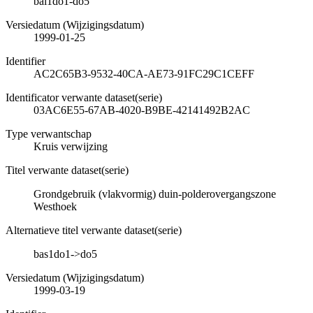
bal1do1-do5
Versiedatum (Wijzigingsdatum)
1999-01-25
Identifier
AC2C65B3-9532-40CA-AE73-91FC29C1CEFF
Identificator verwante dataset(serie)
03AC6E55-67AB-4020-B9BE-42141492B2AC
Type verwantschap
Kruis verwijzing
Titel verwante dataset(serie)
Grondgebruik (vlakvormig) duin-polderovergangszone
Westhoek
Alternatieve titel verwante dataset(serie)
bas1do1->do5
Versiedatum (Wijzigingsdatum)
1999-03-19