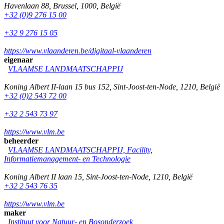
Havenlaan 88
,
Brussel
,
1000
,
België
+32 (0)9 276 15 00
+32 9 276 15 05
https://www.vlaanderen.be/digitaal-vlaanderen
eigenaar
VLAAMSE LANDMAATSCHAPPIJ
Koning Albert II-laan 15 bus 152
,
Sint-Joost-ten-Node
,
1210
,
België
+32 (0)2 543 72 00
+32 2 543 73 97
https://www.vlm.be
beheerder
VLAAMSE LANDMAATSCHAPPIJ, Facility,
Informatiemanagement- en Technologie
Koning Albert II laan 15
,
Sint-Joost-ten-Node
,
1210
,
België
+32 2 543 76 35
https://www.vlm.be
maker
Instituut voor Natuur- en Bosonderzoek