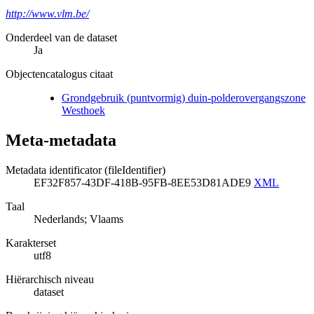
http://www.vlm.be/
Onderdeel van de dataset
Ja
Objectencatalogus citaat
Grondgebruik (puntvormig) duin-polderovergangszone
Westhoek
Meta-metadata
Metadata identificator (fileIdentifier)
EF32F857-43DF-418B-95FB-8EE53D81ADE9
XML
Taal
Nederlands; Vlaams
Karakterset
utf8
Hiërarchisch niveau
dataset