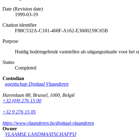
Date (Revision date)
1999-03-19
Citation identifier
F88C532A-C181-468F-A162-E3600239C65B
Purpose
Huidig bodemgebruik vaststellen als uitgangssituatie voor het 
Status
Completed
Custodian
agentschap Digitaal Vlaanderen
Havenlaan 88
,
Brussel
,
1000
,
België
+32 (0)9 276 15 00
+32 9 276 15 05
https://www.vlaanderen.be/digitaal-vlaanderen
Owner
VLAAMSE LANDMAATSCHAPPIJ