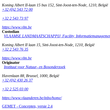
Koning Albert II-laan 15 bus 152
,
Sint-Joost-ten-Node
,
1210
,
België
+32 (0)2 543 72 00
+32 2 543 73 97
https://www.vlm.be
Custodian
VLAAMSE LANDMAATSCHAPPIJ, Facility, Informatiemanagement
Koning Albert II laan 15
,
Sint-Joost-ten-Node
,
1210
,
België
+32 2 543 76 35
https://www.vlm.be
Originator
Instituut voor Natuur- en Bosonderzoek
Havenlaan 88
,
Brussel
,
1000
,
België
+32 (0)2 430 26 37
+32 2 525 03 00
https://www.vlaanderen.be/inbo/home/
GEMET - Concepten, versie 2.4