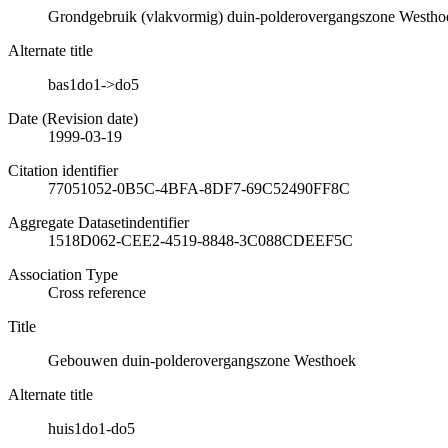
Grondgebruik (vlakvormig) duin-polderovergangszone Westho
Alternate title
bas1do1->do5
Date (Revision date)
1999-03-19
Citation identifier
77051052-0B5C-4BFA-8DF7-69C52490FF8C
Aggregate Datasetindentifier
1518D062-CEE2-4519-8848-3C088CDEEF5C
Association Type
Cross reference
Title
Gebouwen duin-polderovergangszone Westhoek
Alternate title
huis1do1-do5