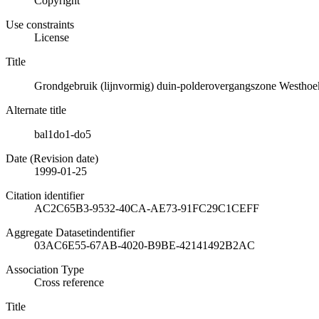
Copyright
Use constraints
License
Title
Grondgebruik (lijnvormig) duin-polderovergangszone Westhoe
Alternate title
bal1do1-do5
Date (Revision date)
1999-01-25
Citation identifier
AC2C65B3-9532-40CA-AE73-91FC29C1CEFF
Aggregate Datasetindentifier
03AC6E55-67AB-4020-B9BE-42141492B2AC
Association Type
Cross reference
Title