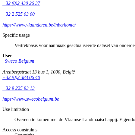
+32 (0)2 430 26 37
+32 2 525 03 00
https://www.vlaanderen.be/inbo/home/
Specific usage
Vertrekbasis voor aanmaak geactualiseerde dataset van onderd
User
Sweco Belgium
Arenbergstraat 13 bus 1
,
1000
,
België
+32 (0)2 383 06 40
+32 9 225 93 13
https://www.swecobelgium.be
Use limitation
Overeen te komen met de Vlaamse Landmaatschappij. Eigendo
Access constraints