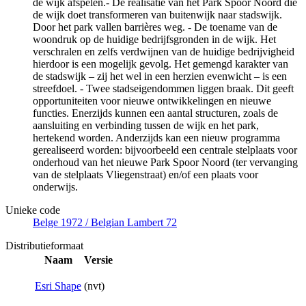
de wijk afspelen.- De realisatie van het Park Spoor Noord die
de wijk doet transformeren van buitenwijk naar stadswijk.
Door het park vallen barrières weg. - De toename van de
woondruk op de huidige bedrijfsgronden in de wijk. Het
verschralen en zelfs verdwijnen van de huidige bedrijvigheid
hierdoor is een mogelijk gevolg. Het gemengd karakter van
de stadswijk – zij het wel in een herzien evenwicht – is een
streefdoel. - Twee stadseigendommen liggen braak. Dit geeft
opportuniteiten voor nieuwe ontwikkelingen en nieuwe
functies. Enerzijds kunnen een aantal structuren, zoals de
aansluiting en verbinding tussen de wijk en het park,
hertekend worden. Anderzijds kan een nieuw programma
gerealiseerd worden: bijvoorbeeld een centrale stelplaats voor
onderhoud van het nieuwe Park Spoor Noord (ter vervanging
van de stelplaats Vliegenstraat) en/of een plaats voor
onderwijs.
Unieke code
Belge 1972 / Belgian Lambert 72
Distributieformaat
Naam
Versie
Esri Shape
(nvt)