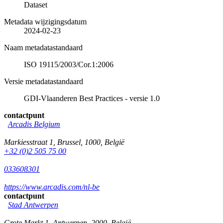
Dataset
Metadata wijzigingsdatum
2024-02-23
Naam metadatastandaard
ISO 19115/2003/Cor.1:2006
Versie metadatastandaard
GDI-Vlaanderen Best Practices - versie 1.0
contactpunt
Arcadis Belgium
Markiesstraat 1
,
Brussel
,
1000
,
België
+32 (0)2 505 75 00
033608301
https://www.arcadis.com/nl-be
contactpunt
Stad Antwerpen
Grote Markt 1
,
Antwerpen
,
2000
,
België