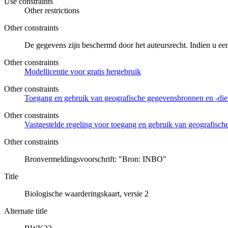
Use constraints
Other restrictions
Other constraints
De gegevens zijn beschermd door het auteursrecht. Indien u ee
Other constraints
Modellicentie voor gratis hergebruik
Other constraints
Toegang en gebruik van geografische gegevensbronnen en -di
Other constraints
Vastgestelde regeling voor toegang en gebruik van geografisc
Other constraints
Bronvermeldingsvoorschrift: "Bron: INBO"
Title
Biologische waarderingskaart, versie 2
Alternate title