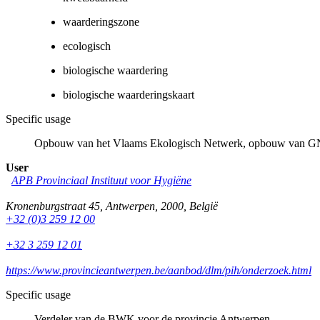
waarderingszone
ecologisch
biologische waardering
biologische waarderingskaart
Specific usage
Opbouw van het Vlaams Ekologisch Netwerk, opbouw van GNO
User
APB Provinciaal Instituut voor Hygiëne
Kronenburgstraat 45
,
Antwerpen
,
2000
,
België
+32 (0)3 259 12 00
+32 3 259 12 01
https://www.provincieantwerpen.be/aanbod/dlm/pih/onderzoek.html
Specific usage
Verdeler van de BWK voor de provincie Antwerpen.