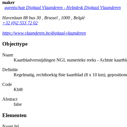
maker
agentschap Digitaal Vlaanderen - Helpdesk Digitaal Vlaanderen
Havenlaan 88 bus 30 , Brussel , 1000 , België
+32 (0)2 553 72 02
https://www.vlaanderen.be/digitaal-vlaanderen
Objecttype
Naam
Kaartbladversnijdingen NGI, numerieke reeks - Achtste kaartbl
Definitie
Regelmatig, rechthoekig 8ste kaartblad (8 x 10 km), gepositio
Code
Kbl8
Abstract
false
Elementen
Naam lid