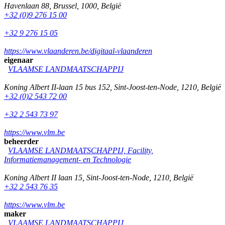
Havenlaan 88
,
Brussel
,
1000
,
België
+32 (0)9 276 15 00
+32 9 276 15 05
https://www.vlaanderen.be/digitaal-vlaanderen
eigenaar
VLAAMSE LANDMAATSCHAPPIJ
Koning Albert II-laan 15 bus 152
,
Sint-Joost-ten-Node
,
1210
,
België
+32 (0)2 543 72 00
+32 2 543 73 97
https://www.vlm.be
beheerder
VLAAMSE LANDMAATSCHAPPIJ, Facility,
Informatiemanagement- en Technologie
Koning Albert II laan 15
,
Sint-Joost-ten-Node
,
1210
,
België
+32 2 543 76 35
https://www.vlm.be
maker
VLAAMSE LANDMAATSCHAPPIJ