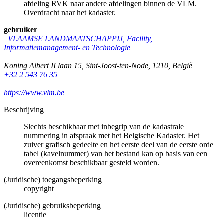
afdeling RVK naar andere afdelingen binnen de VLM.
Overdracht naar het kadaster.
gebruiker
VLAAMSE LANDMAATSCHAPPIJ, Facility,
Informatiemanagement- en Technologie
Koning Albert II laan 15
,
Sint-Joost-ten-Node
,
1210
,
België
+32 2 543 76 35
https://www.vlm.be
Beschrijving
Slechts beschikbaar met inbegrip van de kadastrale
nummering in afspraak met het Belgische Kadaster. Het
zuiver grafisch gedeelte en het eerste deel van de eerste orde
tabel (kavelnummer) van het bestand kan op basis van een
overeenkomst beschikbaar gesteld worden.
(Juridische) toegangsbeperking
copyright
(Juridische) gebruiksbeperking
licentie