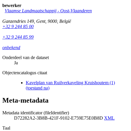
bewerker
Vlaamse Landmaatschappij - Oost-Vlaanderen
Ganzendries 149
,
Gent
,
9000
,
België
+32 9 244 85 00
+32 9 244 85 99
onbekend
Onderdeel van de dataset
Ja
Objectencatalogus citaat
Kavelplan van Ruilverkaveling Kruishoutem (1)
(toestand na)
Meta-metadata
Metadata identificator (fileIdentifier)
D72282A2-3B8B-421F-9102-E759E75E0B8D
XML
Taal