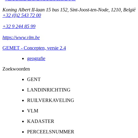
Koning Albert II-laan 15 bus 152
,
Sint-Joost-ten-Node
,
1210
,
België
+32 (0)2 543 72 00
+32 9 244 85 99
https://www.vlm.be
GEMET - Concepten, versie 2.4
geografie
Zoekwoorden
GENT
LANDINRICHTING
RUILVERKAVELING
VLM
KADASTER
PERCEELSNUMMER