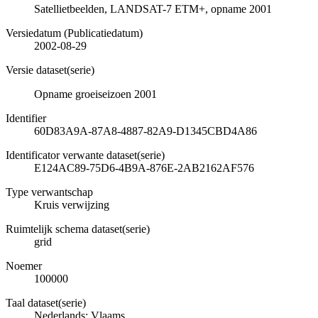
Satellietbeelden, LANDSAT-7 ETM+, opname 2001
Versiedatum (Publicatiedatum)
2002-08-29
Versie dataset(serie)
Opname groeiseizoen 2001
Identifier
60D83A9A-87A8-4887-82A9-D1345CBD4A86
Identificator verwante dataset(serie)
E124AC89-75D6-4B9A-876E-2AB2162AF576
Type verwantschap
Kruis verwijzing
Ruimtelijk schema dataset(serie)
grid
Noemer
100000
Taal dataset(serie)
Nederlands; Vlaams