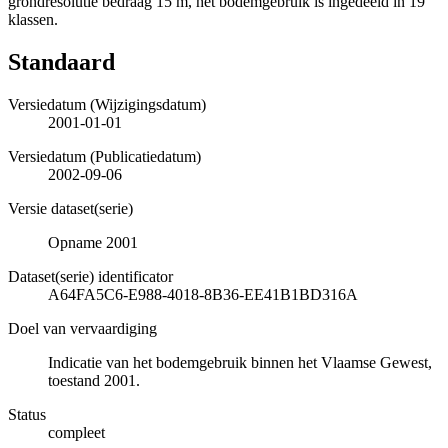
grondresolutie bedraag 15 m, het bodemgebruik is ingedeeld in 19
klassen.
Standaard
Versiedatum (Wijzigingsdatum)
2001-01-01
Versiedatum (Publicatiedatum)
2002-09-06
Versie dataset(serie)
Opname 2001
Dataset(serie) identificator
A64FA5C6-E988-4018-8B36-EE41B1BD316A
Doel van vervaardiging
Indicatie van het bodemgebruik binnen het Vlaamse Gewest,
toestand 2001.
Status
compleet