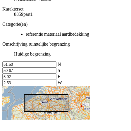
Karakterset
8859part1
Categorie(en)
referentie materiaal aardbedekking
Omschrijving ruimtelijke begrenzing
Huidige begrenzing
N
S
E
W