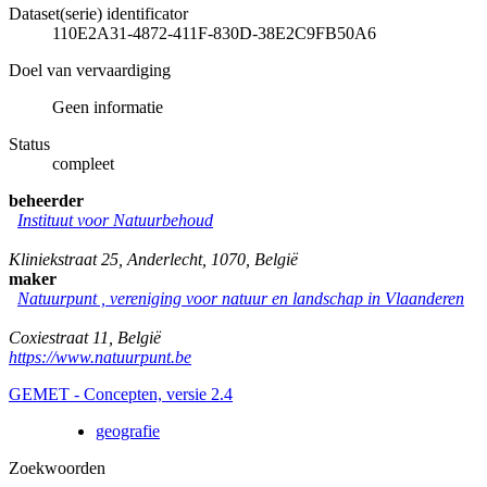
Dataset(serie) identificator
110E2A31-4872-411F-830D-38E2C9FB50A6
Doel van vervaardiging
Geen informatie
Status
compleet
beheerder
Instituut voor Natuurbehoud
Kliniekstraat 25
,
Anderlecht
,
1070
,
België
maker
Natuurpunt , vereniging voor natuur en landschap in Vlaanderen
Coxiestraat 11
,
België
https://www.natuurpunt.be
GEMET - Concepten, versie 2.4
geografie
Zoekwoorden