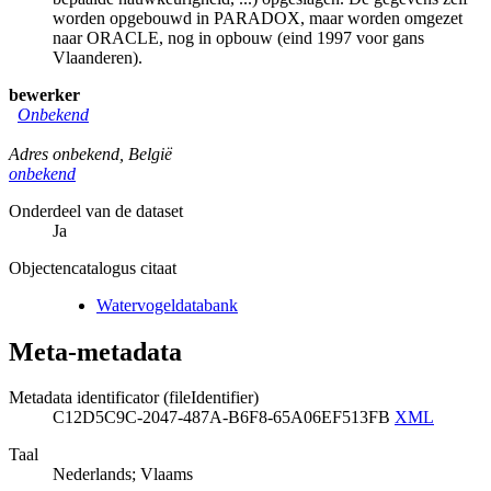
worden opgebouwd in PARADOX, maar worden omgezet
naar ORACLE, nog in opbouw (eind 1997 voor gans
Vlaanderen).
bewerker
Onbekend
Adres onbekend
,
België
onbekend
Onderdeel van de dataset
Ja
Objectencatalogus citaat
Watervogeldatabank
Meta-metadata
Metadata identificator (fileIdentifier)
C12D5C9C-2047-487A-B6F8-65A06EF513FB
XML
Taal
Nederlands; Vlaams