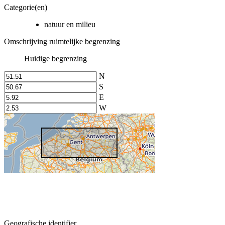
Categorie(en)
natuur en milieu
Omschrijving ruimtelijke begrenzing
Huidige begrenzing
N
S
E
W
Geografische identifier