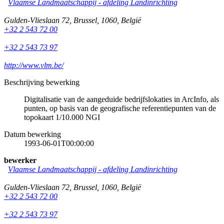
Vlaamse Landmaatschappij - afdeling Landinrichting
Gulden-Vlieslaan 72
,
Brussel
,
1060
,
België
+32 2 543 72 00
+32 2 543 73 97
http://www.vlm.be/
Beschrijving bewerking
Digitalisatie van de aangeduide bedrijfslokaties in ArcInfo, als
punten, op basis van de geografische referentiepunten van de
topokaart 1/10.000 NGI
Datum bewerking
1993-06-01T00:00:00
bewerker
Vlaamse Landmaatschappij - afdeling Landinrichting
Gulden-Vlieslaan 72
,
Brussel
,
1060
,
België
+32 2 543 72 00
+32 2 543 73 97