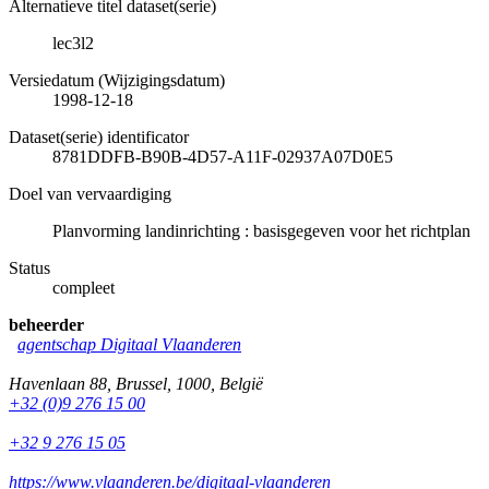
Alternatieve titel dataset(serie)
lec3l2
Versiedatum (Wijzigingsdatum)
1998-12-18
Dataset(serie) identificator
8781DDFB-B90B-4D57-A11F-02937A07D0E5
Doel van vervaardiging
Planvorming landinrichting : basisgegeven voor het richtplan
Status
compleet
beheerder
agentschap Digitaal Vlaanderen
Havenlaan 88
,
Brussel
,
1000
,
België
+32 (0)9 276 15 00
+32 9 276 15 05
https://www.vlaanderen.be/digitaal-vlaanderen