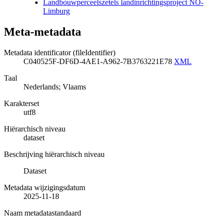
Landbouwperceelszetels landinrichtingsproject NO-
Limburg
Meta-metadata
Metadata identificator (fileIdentifier)
C040525F-DF6D-4AE1-A962-7B3763221E78
XML
Taal
Nederlands; Vlaams
Karakterset
utf8
Hiërarchisch niveau
dataset
Beschrijving hiërarchisch niveau
Dataset
Metadata wijzigingsdatum
2025-11-18
Naam metadatastandaard