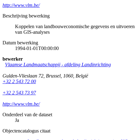
http://www.vlm.be/
Beschrijving bewerking
Koppelen van landbouweconomische gegevens en uitvoeren
van GIS-analyses
Datum bewerking
1994-01-01T00:00:00
bewerker
Vlaamse Landmaatschappij - afdeling Landinrichting
Gulden-Vlieslaan 72
,
Brussel
,
1060
,
België
+32 2 543 72 00
+32 2 543 73 97
http://www.vlm.be/
Onderdeel van de dataset
Ja
Objectencatalogus citaat