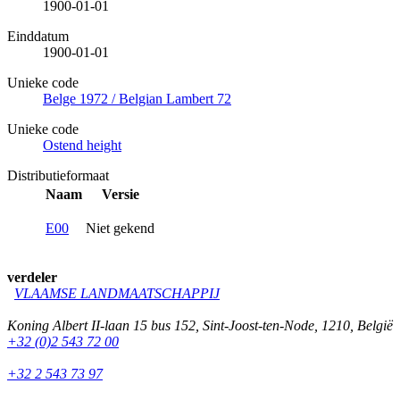
1900-01-01
Einddatum
1900-01-01
Unieke code
Belge 1972 / Belgian Lambert 72
Unieke code
Ostend height
Distributieformaat
Naam
Versie
E00
Niet gekend
verdeler
VLAAMSE LANDMAATSCHAPPIJ
Koning Albert II-laan 15 bus 152
,
Sint-Joost-ten-Node
,
1210
,
België
+32 (0)2 543 72 00
+32 2 543 73 97