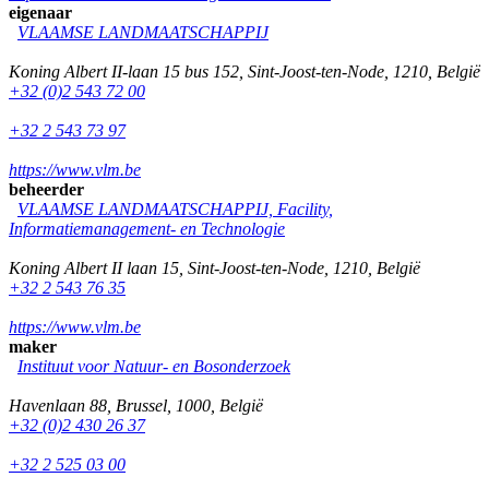
eigenaar
VLAAMSE LANDMAATSCHAPPIJ
Koning Albert II-laan 15 bus 152
,
Sint-Joost-ten-Node
,
1210
,
België
+32 (0)2 543 72 00
+32 2 543 73 97
https://www.vlm.be
beheerder
VLAAMSE LANDMAATSCHAPPIJ, Facility,
Informatiemanagement- en Technologie
Koning Albert II laan 15
,
Sint-Joost-ten-Node
,
1210
,
België
+32 2 543 76 35
https://www.vlm.be
maker
Instituut voor Natuur- en Bosonderzoek
Havenlaan 88
,
Brussel
,
1000
,
België
+32 (0)2 430 26 37
+32 2 525 03 00