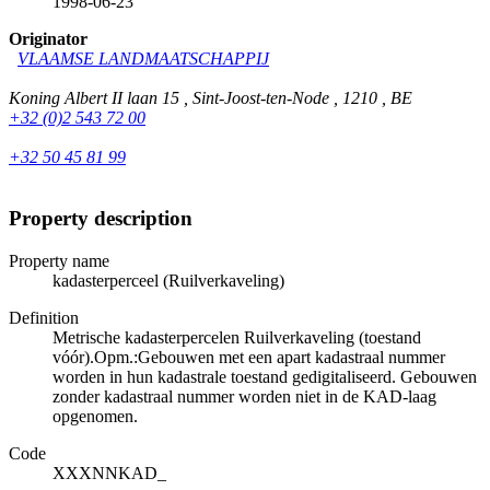
1998-06-23
Originator
VLAAMSE LANDMAATSCHAPPIJ
Koning Albert II laan 15 , Sint-Joost-ten-Node , 1210 , BE
+32 (0)2 543 72 00
+32 50 45 81 99
Property description
Property name
kadasterperceel (Ruilverkaveling)
Definition
Metrische kadasterpercelen Ruilverkaveling (toestand
vóór).Opm.:Gebouwen met een apart kadastraal nummer
worden in hun kadastrale toestand gedigitaliseerd. Gebouwen
zonder kadastraal nummer worden niet in de KAD-laag
opgenomen.
Code
XXXNNKAD_