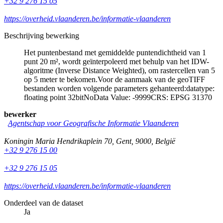
+32 9 276 15 05
https://overheid.vlaanderen.be/informatie-vlaanderen
Beschrijving bewerking
Het puntenbestand met gemiddelde puntendichtheid van 1
punt 20 m², wordt geïnterpoleerd met behulp van het IDW-
algoritme (Inverse Distance Weighted), om rastercellen van 5
op 5 meter te bekomen.Voor de aanmaak van de geoTIFF
bestanden worden volgende parameters gehanteerd:datatype:
floating point 32bitNoData Value: -9999CRS: EPSG 31370
bewerker
Agentschap voor Geografische Informatie Vlaanderen
Koningin Maria Hendrikaplein 70
,
Gent
,
9000
,
België
+32 9 276 15 00
+32 9 276 15 05
https://overheid.vlaanderen.be/informatie-vlaanderen
Onderdeel van de dataset
Ja