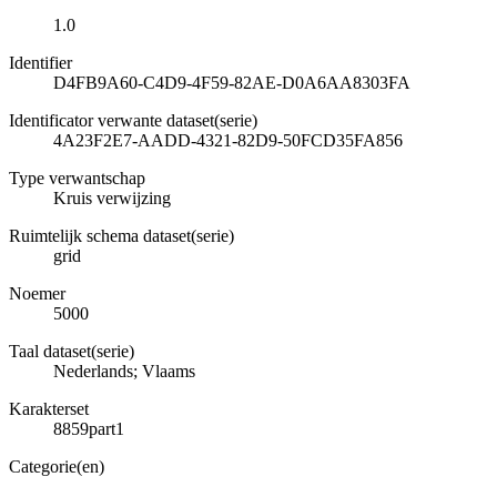
1.0
Identifier
D4FB9A60-C4D9-4F59-82AE-D0A6AA8303FA
Identificator verwante dataset(serie)
4A23F2E7-AADD-4321-82D9-50FCD35FA856
Type verwantschap
Kruis verwijzing
Ruimtelijk schema dataset(serie)
grid
Noemer
5000
Taal dataset(serie)
Nederlands; Vlaams
Karakterset
8859part1
Categorie(en)