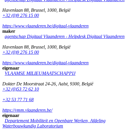
Havenlaan 88
,
Brussel
,
1000
,
België
+32 (0)9 276 15 00
https://www.vlaanderen.be/digitaal-vlaanderen
maker
agentschap Digitaal Vlaanderen -
Helpdesk Digitaal Vlaanderen
Havenlaan 88
,
Brussel
,
1000
,
België
+32 (0)9 276 15 00
https://www.vlaanderen.be/digitaal-vlaanderen
eigenaar
VLAAMSE MILIEUMAATSCHAPPIJ
Dokter De Moorstraat 24-26
,
Aalst
,
9300
,
België
+32 (0)53 72 62 10
+32 53 77 71 68
https://vmm.vlaanderen.be/
eigenaar
Departement Mobiliteit en Openbare Werken, Afdeling
Waterbouwkundig Laboratorium