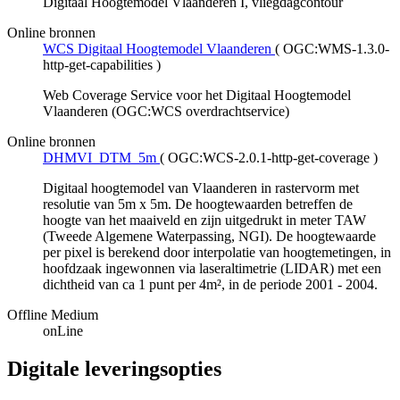
Digitaal Hoogtemodel Vlaanderen I, vliegdagcontour
Online bronnen
WCS Digitaal Hoogtemodel Vlaanderen
(
OGC:WMS-1.3.0-
http-get-capabilities
)
Web Coverage Service voor het Digitaal Hoogtemodel
Vlaanderen (OGC:WCS overdrachtservice)
Online bronnen
DHMVI_DTM_5m
(
OGC:WCS-2.0.1-http-get-coverage
)
Digitaal hoogtemodel van Vlaanderen in rastervorm met
resolutie van 5m x 5m. De hoogtewaarden betreffen de
hoogte van het maaiveld en zijn uitgedrukt in meter TAW
(Tweede Algemene Waterpassing, NGI). De hoogtewaarde
per pixel is berekend door interpolatie van hoogtemetingen, in
hoofdzaak ingewonnen via laseraltimetrie (LIDAR) met een
dichtheid van ca 1 punt per 4m², in de periode 2001 - 2004.
Offline Medium
onLine
Digitale leveringsopties