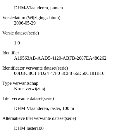
DHM-Vlaanderen, punten
Versiedatum (Wijzigingsdatum)
2006-05-29
Versie dataset(serie)
1.0
Identifier
A19563AB-AAD5-4120-ABFB-2687EA486262
Identificator verwante dataset(serie)
00DBC8C1-FD24-47F0-8CF8-66D50C181B16
Type verwantschap
Kruis verwijzing
Titel verwante dataset(serie)
DHM-Vlaanderen, raster, 100 m
Alternatieve titel verwante dataset(serie)
DHM-raster100