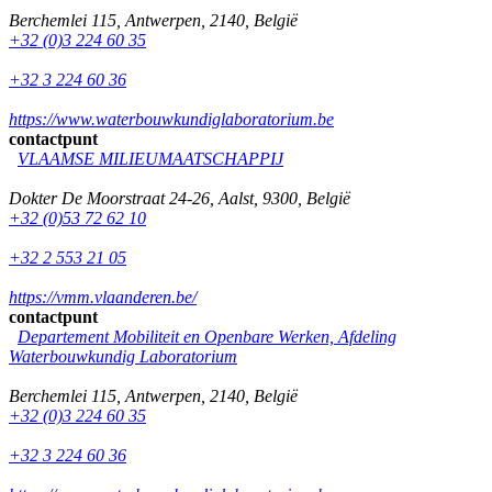
Berchemlei 115
,
Antwerpen
,
2140
,
België
+32 (0)3 224 60 35
+32 3 224 60 36
https://www.waterbouwkundiglaboratorium.be
contactpunt
VLAAMSE MILIEUMAATSCHAPPIJ
Dokter De Moorstraat 24-26
,
Aalst
,
9300
,
België
+32 (0)53 72 62 10
+32 2 553 21 05
https://vmm.vlaanderen.be/
contactpunt
Departement Mobiliteit en Openbare Werken, Afdeling
Waterbouwkundig Laboratorium
Berchemlei 115
,
Antwerpen
,
2140
,
België
+32 (0)3 224 60 35
+32 3 224 60 36