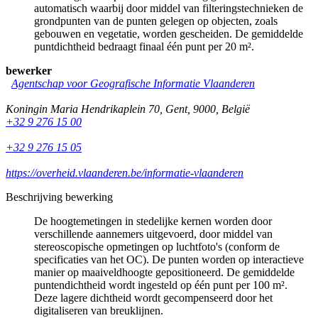
automatisch waarbij door middel van filteringstechnieken de
grondpunten van de punten gelegen op objecten, zoals
gebouwen en vegetatie, worden gescheiden. De gemiddelde
puntdichtheid bedraagt finaal één punt per 20 m².
bewerker
Agentschap voor Geografische Informatie Vlaanderen
Koningin Maria Hendrikaplein 70
,
Gent
,
9000
,
België
+32 9 276 15 00
+32 9 276 15 05
https://overheid.vlaanderen.be/informatie-vlaanderen
Beschrijving bewerking
De hoogtemetingen in stedelijke kernen worden door
verschillende aannemers uitgevoerd, door middel van
stereoscopische opmetingen op luchtfoto's (conform de
specificaties van het OC). De punten worden op interactieve
manier op maaiveldhoogte gepositioneerd. De gemiddelde
puntendichtheid wordt ingesteld op één punt per 100 m².
Deze lagere dichtheid wordt gecompenseerd door het
digitaliseren van breuklijnen.