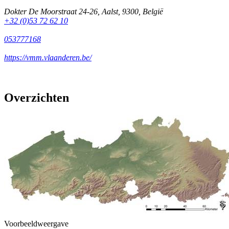
Dokter De Moorstraat 24-26
,
Aalst
,
9300
,
België
+32 (0)53 72 62 10
053777168
https://vmm.vlaanderen.be/
Overzichten
Voorbeeldweergave