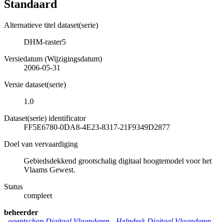
Standaard
Alternatieve titel dataset(serie)
DHM-raster5
Versiedatum (Wijzigingsdatum)
2006-05-31
Versie dataset(serie)
1.0
Dataset(serie) identificator
FF5E6780-0DA8-4E23-8317-21F9349D2877
Doel van vervaardiging
Gebiedsdekkend grootschalig digitaal hoogtemodel voor het
Vlaams Gewest.
Status
compleet
beheerder
agentschap Digitaal Vlaanderen -
Helpdesk Digitaal Vlaanderen