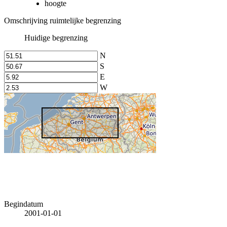
hoogte
Omschrijving ruimtelijke begrenzing
Huidige begrenzing
N
S
E
W
Begindatum
2001-01-01