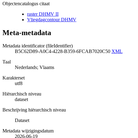
Objectencatalogus citaat
raster DHMV II
Vliegdagcontour DHMV
Meta-metadata
Metadata identificator (fileIdentifier)
B5C62D89-A0C4-4228-B359-6FCAB7020C50
XML
Taal
Nederlands; Vlaams
Karakterset
utf8
Hiërarchisch niveau
dataset
Beschrijving hiërarchisch niveau
Dataset
Metadata wijzigingsdatum
2026-06-19