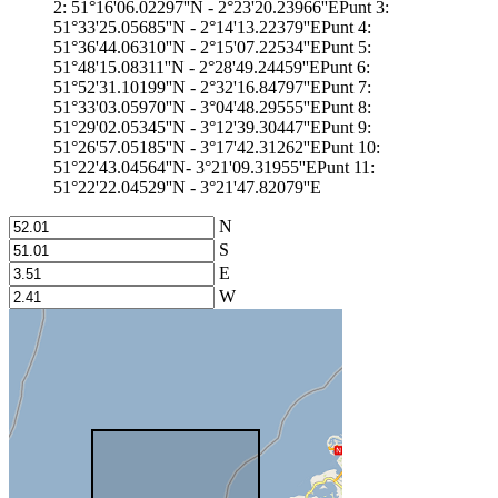
2: 51°16'06.02297''N - 2°23'20.23966''EPunt 3:
51°33'25.05685''N - 2°14'13.22379''EPunt 4:
51°36'44.06310''N - 2°15'07.22534''EPunt 5:
51°48'15.08311''N - 2°28'49.24459''EPunt 6:
51°52'31.10199''N - 2°32'16.84797''EPunt 7:
51°33'03.05970''N - 3°04'48.29555''EPunt 8:
51°29'02.05345''N - 3°12'39.30447''EPunt 9:
51°26'57.05185''N - 3°17'42.31262''EPunt 10:
51°22'43.04564''N- 3°21'09.31955''EPunt 11:
51°22'22.04529''N - 3°21'47.82079''E
N
S
E
W