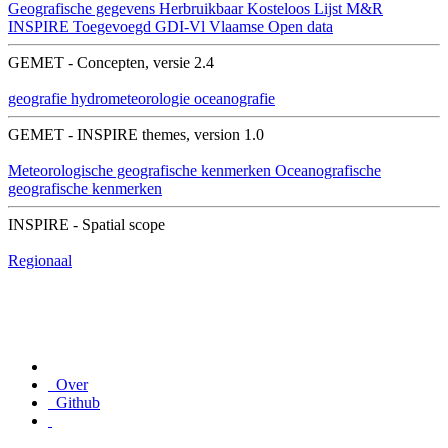
Geografische gegevens
Herbruikbaar
Kosteloos
Lijst M&R
INSPIRE
Toegevoegd GDI-Vl
Vlaamse Open data
GEMET - Concepten, versie 2.4
geografie
hydrometeorologie
oceanografie
GEMET - INSPIRE themes, version 1.0
Meteorologische geografische kenmerken
Oceanografische
geografische kenmerken
INSPIRE - Spatial scope
Regionaal
Over
Github