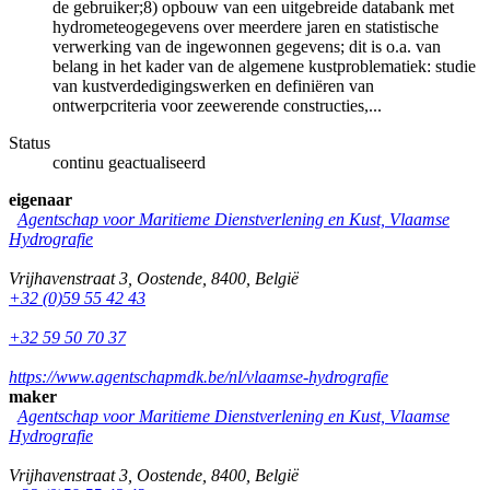
de gebruiker;8) opbouw van een uitgebreide databank met
hydrometeogegevens over meerdere jaren en statistische
verwerking van de ingewonnen gegevens; dit is o.a. van
belang in het kader van de algemene kustproblematiek: studie
van kustverdedigingswerken en definiëren van
ontwerpcriteria voor zeewerende constructies,...
Status
continu geactualiseerd
eigenaar
Agentschap voor Maritieme Dienstverlening en Kust, Vlaamse
Hydrografie
Vrijhavenstraat 3
,
Oostende
,
8400
,
België
+32 (0)59 55 42 43
+32 59 50 70 37
https://www.agentschapmdk.be/nl/vlaamse-hydrografie
maker
Agentschap voor Maritieme Dienstverlening en Kust, Vlaamse
Hydrografie
Vrijhavenstraat 3
,
Oostende
,
8400
,
België