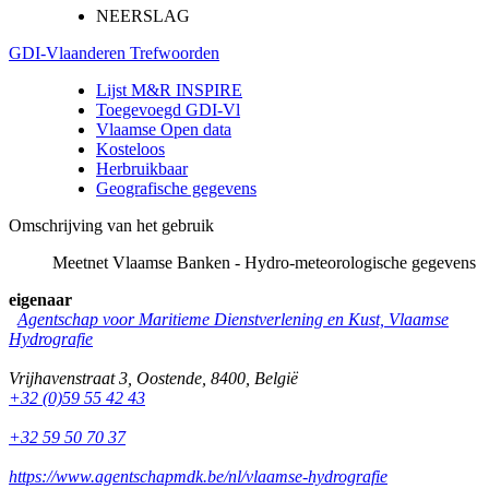
NEERSLAG
GDI-Vlaanderen Trefwoorden
Lijst M&R INSPIRE
Toegevoegd GDI-Vl
Vlaamse Open data
Kosteloos
Herbruikbaar
Geografische gegevens
Omschrijving van het gebruik
Meetnet Vlaamse Banken - Hydro-meteorologische gegevens
eigenaar
Agentschap voor Maritieme Dienstverlening en Kust, Vlaamse
Hydrografie
Vrijhavenstraat 3
,
Oostende
,
8400
,
België
+32 (0)59 55 42 43
+32 59 50 70 37
https://www.agentschapmdk.be/nl/vlaamse-hydrografie