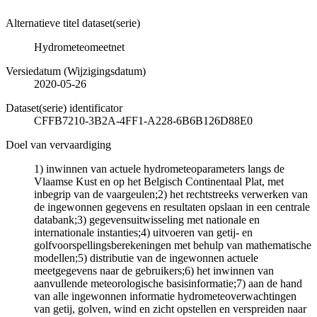
Alternatieve titel dataset(serie)
Hydrometeomeetnet
Versiedatum (Wijzigingsdatum)
2020-05-26
Dataset(serie) identificator
CFFB7210-3B2A-4FF1-A228-6B6B126D88E0
Doel van vervaardiging
1) inwinnen van actuele hydrometeoparameters langs de
Vlaamse Kust en op het Belgisch Continentaal Plat, met
inbegrip van de vaargeulen;2) het rechtstreeks verwerken van
de ingewonnen gegevens en resultaten opslaan in een centrale
databank;3) gegevensuitwisseling met nationale en
internationale instanties;4) uitvoeren van getij- en
golfvoorspellingsberekeningen met behulp van mathematische
modellen;5) distributie van de ingewonnen actuele
meetgegevens naar de gebruikers;6) het inwinnen van
aanvullende meteorologische basisinformatie;7) aan de hand
van alle ingewonnen informatie hydrometeoverwachtingen
van getij, golven, wind en zicht opstellen en verspreiden naar