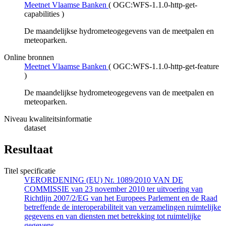
Meetnet Vlaamse Banken
(
OGC:WFS-1.1.0-http-get-
capabilities
)
De maandelijkse hydrometeogegevens van de meetpalen en
meteoparken.
Online bronnen
Meetnet Vlaamse Banken
(
OGC:WFS-1.1.0-http-get-feature
)
De maandelijkse hydrometeogegevens van de meetpalen en
meteoparken.
Niveau kwaliteitsinformatie
dataset
Resultaat
Titel specificatie
VERORDENING (EU) Nr. 1089/2010 VAN DE
COMMISSIE van 23 november 2010 ter uitvoering van
Richtlijn 2007/2/EG van het Europees Parlement en de Raad
betreffende de interoperabiliteit van verzamelingen ruimtelijke
gegevens en van diensten met betrekking tot ruimtelijke
gegevens