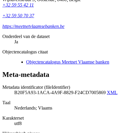
+32 59 55 42 11
+32 59 50 70 37
https://meetnetvlaamsebanken.be
Onderdeel van de dataset
Ja
Objectencatalogus citaat
Objectencatalogus Meetnet Vlaamse banken
Meta-metadata
Metadata identificator (fileIdentifier)
B20F5A93-1ACA-4A9F-8829-F24CD7005869
XML
Taal
Nederlands; Vlaams
Karakterset
utf8