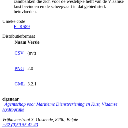
zandbanken die zich voor de westelijke helft van de Vlaamse
kust bevinden en de scheepvaart in dat gebied sterk
beïnvloeden.
Unieke code
ETRS89
Distributieformaat
Naam
Versie
CSV
(nvt)
PNG
2.0
GML
3.2.1
eigenaar
Agentschap voor Maritieme Dienstverlening en Kust, Vlaamse
Hydrografie
Vrijhavenstraat 3
,
Oostende
,
8400
,
België
+32 (0)59 55 42 43