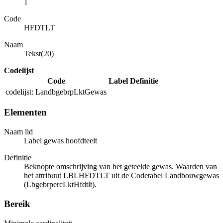
1
Code
HFDTLT
Naam
Tekst(20)
Codelijst
Code
Label
Definitie
codelijst: LandbgebrpLktGewas
Elementen
Naam lid
Label gewas hoofdteelt
Definitie
Beknopte omschrijving van het geteelde gewas. Waarden van
het attribuut LBLHFDTLT uit de Codetabel Landbouwgewas
(LbgebrpercLktHfdtlt).
Bereik