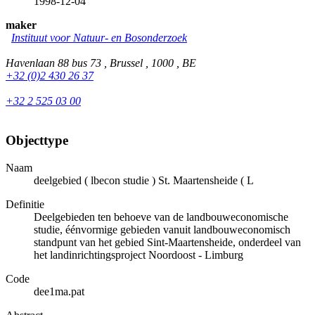
1998-12-04
maker
Instituut voor Natuur- en Bosonderzoek
Havenlaan 88 bus 73 , Brussel , 1000 , BE
+32 (0)2 430 26 37
+32 2 525 03 00
Objecttype
Naam
deelgebied ( lbecon studie ) St. Maartensheide ( L
Definitie
Deelgebieden ten behoeve van de landbouweconomische
studie, éénvormige gebieden vanuit landbouweconomisch
standpunt van het gebied Sint-Maartensheide, onderdeel van
het landinrichtingsproject Noordoost - Limburg
Code
dee1ma.pat