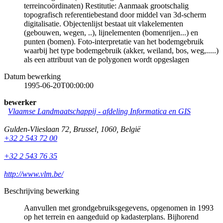
terreincoördinaten) Restitutie: Aanmaak grootschalig
topografisch referentiebestand door middel van 3d-scherm
digitalisatie. Objectenlijst bestaat uit vlakelementen
(gebouwen, wegen, ..), lijnelementen (bomenrijen...) en
punten (bomen). Foto-interpretatie van het bodemgebruik
waarbij het type bodemgebruik (akker, weiland, bos, weg,.....)
als een attribuut van de polygonen wordt opgeslagen
Datum bewerking
1995-06-20T00:00:00
bewerker
Vlaamse Landmaatschappij - afdeling Informatica en GIS
Gulden-Vlieslaan 72
,
Brussel
,
1060
,
België
+32 2 543 72 00
+32 2 543 76 35
http://www.vlm.be/
Beschrijving bewerking
Aanvullen met grondgebruiksgegevens, opgenomen in 1993
op het terrein en aangeduid op kadasterplans. Bijhorend