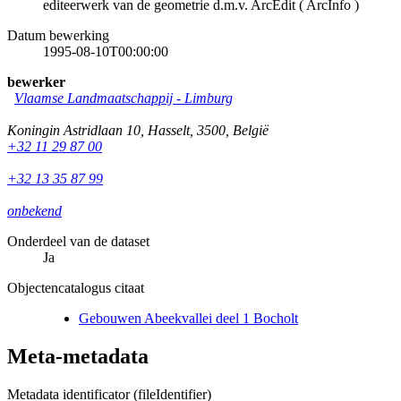
editeerwerk van de geometrie d.m.v. ArcEdit ( ArcInfo )
Datum bewerking
1995-08-10T00:00:00
bewerker
Vlaamse Landmaatschappij - Limburg
Koningin Astridlaan 10
,
Hasselt
,
3500
,
België
+32 11 29 87 00
+32 13 35 87 99
onbekend
Onderdeel van de dataset
Ja
Objectencatalogus citaat
Gebouwen Abeekvallei deel 1 Bocholt
Meta-metadata
Metadata identificator (fileIdentifier)