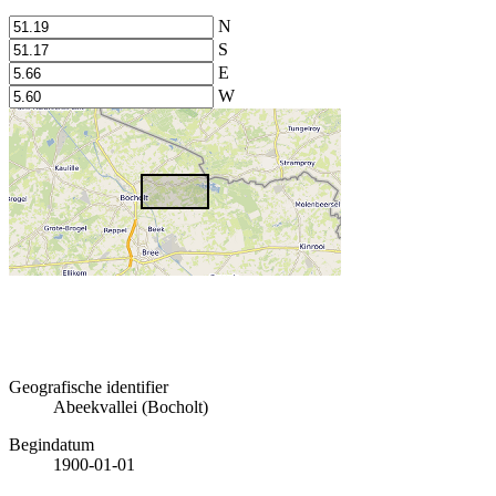
N
S
E
W
Geografische identifier
Abeekvallei (Bocholt)
Begindatum
1900-01-01