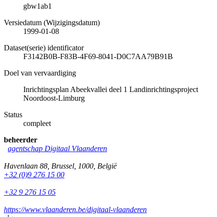
gbw1ab1
Versiedatum (Wijzigingsdatum)
1999-01-08
Dataset(serie) identificator
F3142B0B-F83B-4F69-8041-D0C7AA79B91B
Doel van vervaardiging
Inrichtingsplan Abeekvallei deel 1 Landinrichtingsproject
Noordoost-Limburg
Status
compleet
beheerder
agentschap Digitaal Vlaanderen
Havenlaan 88
,
Brussel
,
1000
,
België
+32 (0)9 276 15 00
+32 9 276 15 05
https://www.vlaanderen.be/digitaal-vlaanderen