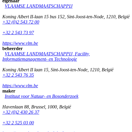
eigenaar
VLAAMSE LANDMAATSCHAPPIJ
Koning Albert II-laan 15 bus 152
,
Sint-Joost-ten-Node
,
1210
,
België
+32 (0)2 543 72 00
+32 2 543 73 97
https://www.vlm.be
beheerder
VLAAMSE LANDMAATSCHAPPIJ, Facility,
Informatiemanagement- en Technologie
Koning Albert II laan 15
,
Sint-Joost-ten-Node
,
1210
,
België
+32 2 543 76 35
https://www.vlm.be
maker
Instituut voor Natuur- en Bosonderzoek
Havenlaan 88
,
Brussel
,
1000
,
België
+32 (0)2 430 26 37
+32 2 525 03 00