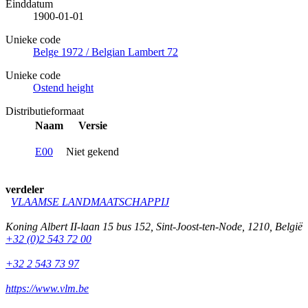
Einddatum
1900-01-01
Unieke code
Belge 1972 / Belgian Lambert 72
Unieke code
Ostend height
Distributieformaat
Naam
Versie
E00
Niet gekend
verdeler
VLAAMSE LANDMAATSCHAPPIJ
Koning Albert II-laan 15 bus 152
,
Sint-Joost-ten-Node
,
1210
,
België
+32 (0)2 543 72 00
+32 2 543 73 97
https://www.vlm.be