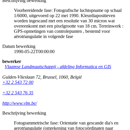
Beschrijving bewerking
Voorbereidende fase: Fotografische luchtopname op schaal
1/6000, uitgevoerd op 22 mei 1990. Kleurdiapositieven
worden ingescand met een resolutie van 30 micron wat
overeenkomt met een pixelgrootte van 18 cm. Terreinwerk :
GPS-opmetingen van controlepunten , bestemd voor
aërotriangulatie in volgende fase
Datum bewerking
1990-05-22T00:00:00
bewerker
Vlaamse Landmaatschappij - afdeling Informatica en GIS
Gulden-Vlieslaan 72
,
Brussel
,
1060
,
België
+32 2 543 72 00
+32 2 543 76 35
http://www.vlm.be/
Beschrijving bewerking
Fotogrammetrische fase: Orientatie van gescande dia's en
aerotriangulatie (omrekening van fotocoördinaten naar