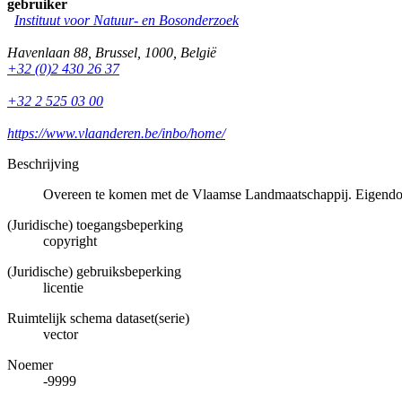
gebruiker
Instituut voor Natuur- en Bosonderzoek
Havenlaan 88
,
Brussel
,
1000
,
België
+32 (0)2 430 26 37
+32 2 525 03 00
https://www.vlaanderen.be/inbo/home/
Beschrijving
Overeen te komen met de Vlaamse Landmaatschappij. Eigendo
(Juridische) toegangsbeperking
copyright
(Juridische) gebruiksbeperking
licentie
Ruimtelijk schema dataset(serie)
vector
Noemer
-9999