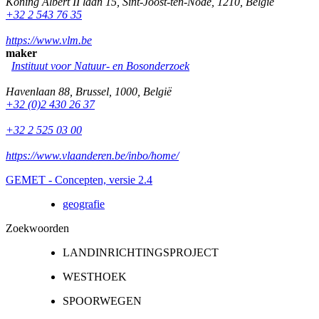
Koning Albert II laan 15
,
Sint-Joost-ten-Node
,
1210
,
België
+32 2 543 76 35
https://www.vlm.be
maker
Instituut voor Natuur- en Bosonderzoek
Havenlaan 88
,
Brussel
,
1000
,
België
+32 (0)2 430 26 37
+32 2 525 03 00
https://www.vlaanderen.be/inbo/home/
GEMET - Concepten, versie 2.4
geografie
Zoekwoorden
LANDINRICHTINGSPROJECT
WESTHOEK
SPOORWEGEN