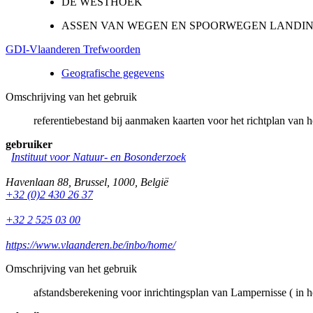
DE WESTHOEK
ASSEN VAN WEGEN EN SPOORWEGEN LANDIN
GDI-Vlaanderen Trefwoorden
Geografische gegevens
Omschrijving van het gebruik
referentiebestand bij aanmaken kaarten voor het richtplan van 
gebruiker
Instituut voor Natuur- en Bosonderzoek
Havenlaan 88
,
Brussel
,
1000
,
België
+32 (0)2 430 26 37
+32 2 525 03 00
https://www.vlaanderen.be/inbo/home/
Omschrijving van het gebruik
afstandsberekening voor inrichtingsplan van Lampernisse ( in he