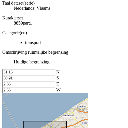
Taal dataset(serie)
Nederlands; Vlaams
Karakterset
8859part1
Categorie(en)
transport
Omschrijving ruimtelijke begrenzing
Huidige begrenzing
N
S
E
W