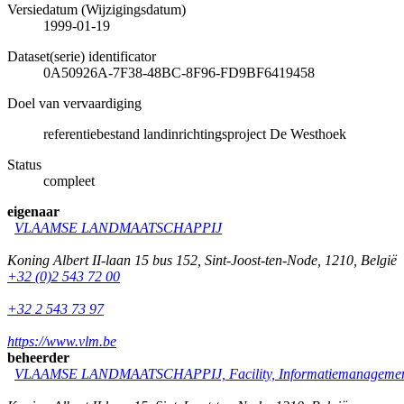
Versiedatum (Wijzigingsdatum)
1999-01-19
Dataset(serie) identificator
0A50926A-7F38-48BC-8F96-FD9BF6419458
Doel van vervaardiging
referentiebestand landinrichtingsproject De Westhoek
Status
compleet
eigenaar
VLAAMSE LANDMAATSCHAPPIJ
Koning Albert II-laan 15 bus 152
,
Sint-Joost-ten-Node
,
1210
,
België
+32 (0)2 543 72 00
+32 2 543 73 97
https://www.vlm.be
beheerder
VLAAMSE LANDMAATSCHAPPIJ, Facility, Informatiemanagement