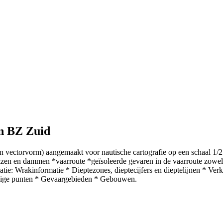
n BZ Zuid
in vectorvorm) aangemaakt voor nautische cartografie op een schaal 1
uizen en dammen *vaarroute *geïsoleerde gevaren in de vaarroute zowel
 Wrakinformatie * Dieptezones, dieptecijfers en dieptelijnen * Verke
rdige punten * Gevaargebieden * Gebouwen.