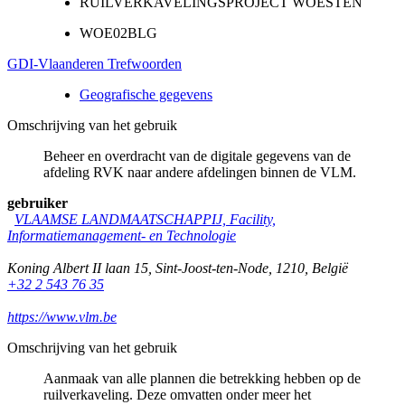
RUILVERKAVELINGSPROJECT WOESTEN
WOE02BLG
GDI-Vlaanderen Trefwoorden
Geografische gegevens
Omschrijving van het gebruik
Beheer en overdracht van de digitale gegevens van de
afdeling RVK naar andere afdelingen binnen de VLM.
gebruiker
VLAAMSE LANDMAATSCHAPPIJ, Facility,
Informatiemanagement- en Technologie
Koning Albert II laan 15
,
Sint-Joost-ten-Node
,
1210
,
België
+32 2 543 76 35
https://www.vlm.be
Omschrijving van het gebruik
Aanmaak van alle plannen die betrekking hebben op de
ruilverkaveling. Deze omvatten onder meer het