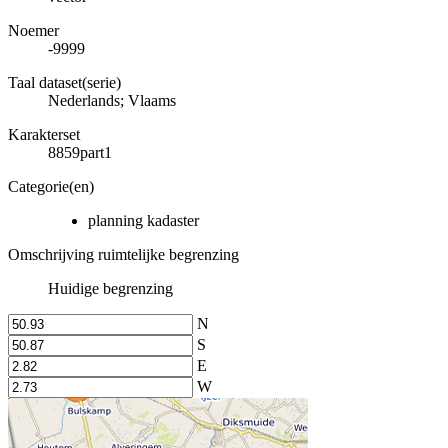
Noemer
-9999
Taal dataset(serie)
Nederlands; Vlaams
Karakterset
8859part1
Categorie(en)
planning kadaster
Omschrijving ruimtelijke begrenzing
Huidige begrenzing
N
S
E
W