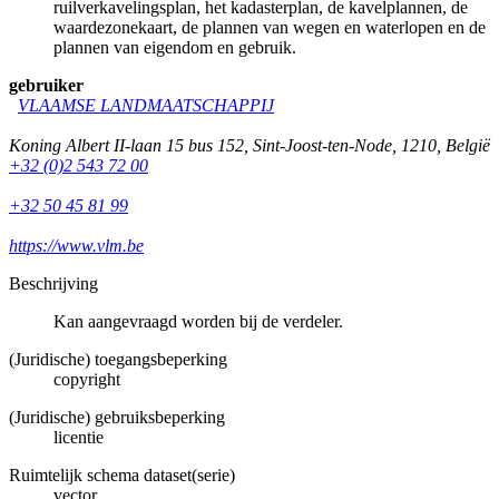
ruilverkavelingsplan, het kadasterplan, de kavelplannen, de
waardezonekaart, de plannen van wegen en waterlopen en de
plannen van eigendom en gebruik.
gebruiker
VLAAMSE LANDMAATSCHAPPIJ
Koning Albert II-laan 15 bus 152
,
Sint-Joost-ten-Node
,
1210
,
België
+32 (0)2 543 72 00
+32 50 45 81 99
https://www.vlm.be
Beschrijving
Kan aangevraagd worden bij de verdeler.
(Juridische) toegangsbeperking
copyright
(Juridische) gebruiksbeperking
licentie
Ruimtelijk schema dataset(serie)
vector