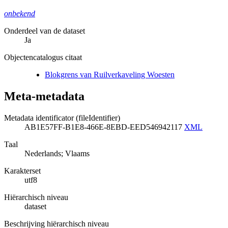
onbekend
Onderdeel van de dataset
Ja
Objectencatalogus citaat
Blokgrens van Ruilverkaveling Woesten
Meta-metadata
Metadata identificator (fileIdentifier)
AB1E57FF-B1E8-466E-8EBD-EED546942117
XML
Taal
Nederlands; Vlaams
Karakterset
utf8
Hiërarchisch niveau
dataset
Beschrijving hiërarchisch niveau