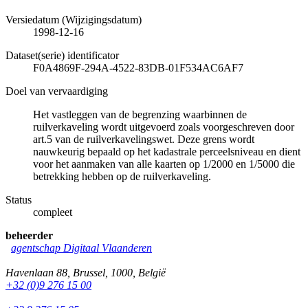
Versiedatum (Wijzigingsdatum)
1998-12-16
Dataset(serie) identificator
F0A4869F-294A-4522-83DB-01F534AC6AF7
Doel van vervaardiging
Het vastleggen van de begrenzing waarbinnen de
ruilverkaveling wordt uitgevoerd zoals voorgeschreven door
art.5 van de ruilverkavelingswet. Deze grens wordt
nauwkeurig bepaald op het kadastrale perceelsniveau en dient
voor het aanmaken van alle kaarten op 1/2000 en 1/5000 die
betrekking hebben op de ruilverkaveling.
Status
compleet
beheerder
agentschap Digitaal Vlaanderen
Havenlaan 88
,
Brussel
,
1000
,
België
+32 (0)9 276 15 00