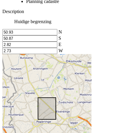
Planning cadastre
Description
Huidige begrenzing
N
S
E
W