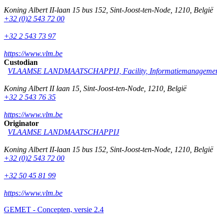
Koning Albert II-laan 15 bus 152
,
Sint-Joost-ten-Node
,
1210
,
België
+32 (0)2 543 72 00
+32 2 543 73 97
https://www.vlm.be
Custodian
VLAAMSE LANDMAATSCHAPPIJ, Facility, Informatiemanagement
Koning Albert II laan 15
,
Sint-Joost-ten-Node
,
1210
,
België
+32 2 543 76 35
https://www.vlm.be
Originator
VLAAMSE LANDMAATSCHAPPIJ
Koning Albert II-laan 15 bus 152
,
Sint-Joost-ten-Node
,
1210
,
België
+32 (0)2 543 72 00
+32 50 45 81 99
https://www.vlm.be
GEMET - Concepten, versie 2.4