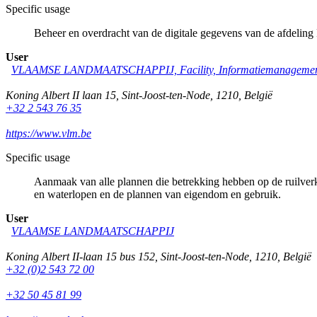
Specific usage
Beheer en overdracht van de digitale gegevens van de afdeli
User
VLAAMSE LANDMAATSCHAPPIJ, Facility, Informatiemanagement
Koning Albert II laan 15
,
Sint-Joost-ten-Node
,
1210
,
België
+32 2 543 76 35
https://www.vlm.be
Specific usage
Aanmaak van alle plannen die betrekking hebben op de ruilver
en waterlopen en de plannen van eigendom en gebruik.
User
VLAAMSE LANDMAATSCHAPPIJ
Koning Albert II-laan 15 bus 152
,
Sint-Joost-ten-Node
,
1210
,
België
+32 (0)2 543 72 00
+32 50 45 81 99