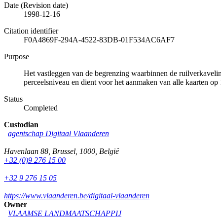
Date (Revision date)
1998-12-16
Citation identifier
F0A4869F-294A-4522-83DB-01F534AC6AF7
Purpose
Het vastleggen van de begrenzing waarbinnen de ruilverkavelin
perceelsniveau en dient voor het aanmaken van alle kaarten op
Status
Completed
Custodian
agentschap Digitaal Vlaanderen
Havenlaan 88
,
Brussel
,
1000
,
België
+32 (0)9 276 15 00
+32 9 276 15 05
https://www.vlaanderen.be/digitaal-vlaanderen
Owner
VLAAMSE LANDMAATSCHAPPIJ