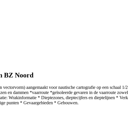
en BZ Noord
in vectorvorm) aangemaakt voor nautische cartografie op een schaal 1
uizen en dammen *vaarroute *geïsoleerde gevaren in de vaarroute zowel
 Wrakinformatie * Dieptezones, dieptecijfers en dieptelijnen * Verke
rdige punten * Gevaargebieden * Gebouwen.