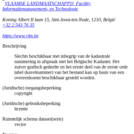
VLAAMSE LANDMAATSCHAPPIJ, Facility,
Informatiemanagement- en Technologie
Koning Albert II laan 15
,
Sint-Joost-ten-Node
,
1210
,
België
+32 2 543 76 35
https://www.vlm.be
Beschrijving
Slechts beschikbaar met inbegrip van de kadastrale
nummering in afspraak met het Belgische Kadaster. Het
zuiver grafisch gedeelte en het eerste deel van de eerste orde
tabel (kavelnummer) van het bestand kan op basis van een
overeenkomst beschikbaar gesteld worden.
(Juridische) toegangsbeperking
copyright
(Juridische) gebruiksbeperking
licentie
Ruimtelijk schema dataset(serie)
vector