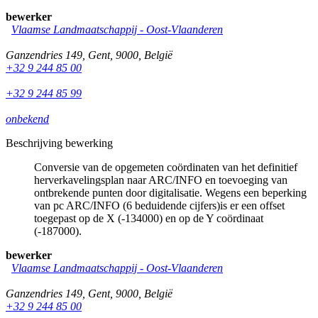
bewerker
Vlaamse Landmaatschappij - Oost-Vlaanderen
Ganzendries 149
,
Gent
,
9000
,
België
+32 9 244 85 00
+32 9 244 85 99
onbekend
Beschrijving bewerking
Conversie van de opgemeten coördinaten van het definitief
herverkavelingsplan naar ARC/INFO en toevoeging van
ontbrekende punten door digitalisatie. Wegens een beperking
van pc ARC/INFO (6 beduidende cijfers)is er een offset
toegepast op de X (-134000) en op de Y coördinaat
(-187000).
bewerker
Vlaamse Landmaatschappij - Oost-Vlaanderen
Ganzendries 149
,
Gent
,
9000
,
België
+32 9 244 85 00