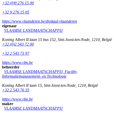
+32 (0)9 276 15 00
+32 9 276 15 05
https://www.vlaanderen.be/digitaal-vlaanderen
eigenaar
VLAAMSE LANDMAATSCHAPPIJ
Koning Albert II-laan 15 bus 152
,
Sint-Joost-ten-Node
,
1210
,
België
+32 (0)2 543 72 00
+32 2 543 73 97
https://www.vlm.be
beheerder
VLAAMSE LANDMAATSCHAPPIJ, Facility,
Informatiemanagement- en Technologie
Koning Albert II laan 15
,
Sint-Joost-ten-Node
,
1210
,
België
+32 2 543 76 35
https://www.vlm.be
maker
VLAAMSE LANDMAATSCHAPPIJ