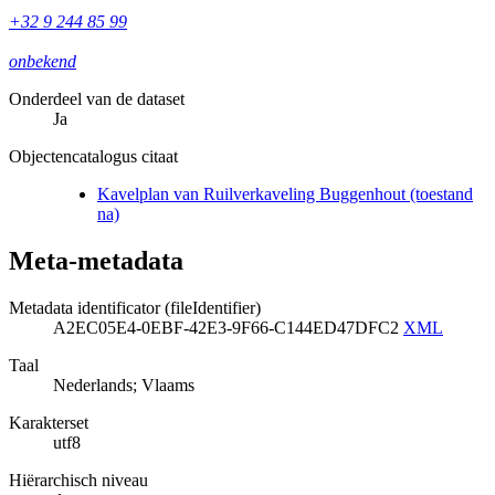
+32 9 244 85 99
onbekend
Onderdeel van de dataset
Ja
Objectencatalogus citaat
Kavelplan van Ruilverkaveling Buggenhout (toestand
na)
Meta-metadata
Metadata identificator (fileIdentifier)
A2EC05E4-0EBF-42E3-9F66-C144ED47DFC2
XML
Taal
Nederlands; Vlaams
Karakterset
utf8
Hiërarchisch niveau