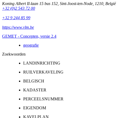
Koning Albert II-laan 15 bus 152
,
Sint-Joost-ten-Node
,
1210
,
België
+32 (0)2 543 72 00
+32 9 244 85 99
https://www.vlm.be
GEMET - Concepten, versie 2.4
geografie
Zoekwoorden
LANDINRICHTING
RUILVERKAVELING
BELGISCH
KADASTER
PERCEELSNUMMER
EIGENDOM
KAVELPLAN