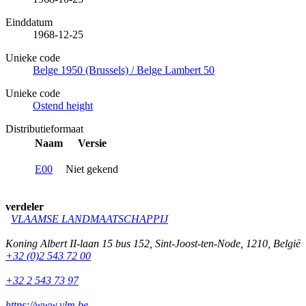
Einddatum
1968-12-25
Unieke code
Belge 1950 (Brussels) / Belge Lambert 50
Unieke code
Ostend height
Distributieformaat
Naam
Versie
E00
Niet gekend
verdeler
VLAAMSE LANDMAATSCHAPPIJ
Koning Albert II-laan 15 bus 152
,
Sint-Joost-ten-Node
,
1210
,
België
+32 (0)2 543 72 00
+32 2 543 73 97
https://www.vlm.be