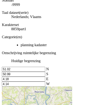
Noemer
-9999
Taal dataset(serie)
Nederlands; Vlaams
Karakterset
8859part1
Categorie(en)
planning kadaster
Omschrijving ruimtelijke begrenzing
Huidige begrenzing
N
S
E
W