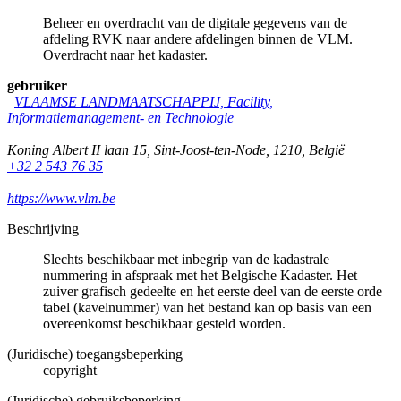
Beheer en overdracht van de digitale gegevens van de
afdeling RVK naar andere afdelingen binnen de VLM.
Overdracht naar het kadaster.
gebruiker
VLAAMSE LANDMAATSCHAPPIJ, Facility,
Informatiemanagement- en Technologie
Koning Albert II laan 15
,
Sint-Joost-ten-Node
,
1210
,
België
+32 2 543 76 35
https://www.vlm.be
Beschrijving
Slechts beschikbaar met inbegrip van de kadastrale
nummering in afspraak met het Belgische Kadaster. Het
zuiver grafisch gedeelte en het eerste deel van de eerste orde
tabel (kavelnummer) van het bestand kan op basis van een
overeenkomst beschikbaar gesteld worden.
(Juridische) toegangsbeperking
copyright
(Juridische) gebruiksbeperking