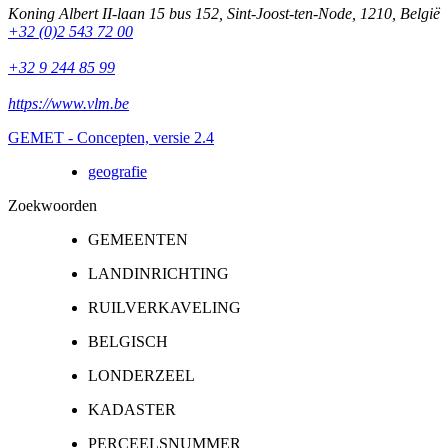
Koning Albert II-laan 15 bus 152
,
Sint-Joost-ten-Node
,
1210
,
België
+32 (0)2 543 72 00
+32 9 244 85 99
https://www.vlm.be
GEMET - Concepten, versie 2.4
geografie
Zoekwoorden
GEMEENTEN
LANDINRICHTING
RUILVERKAVELING
BELGISCH
LONDERZEEL
KADASTER
PERCEELSNUMMER