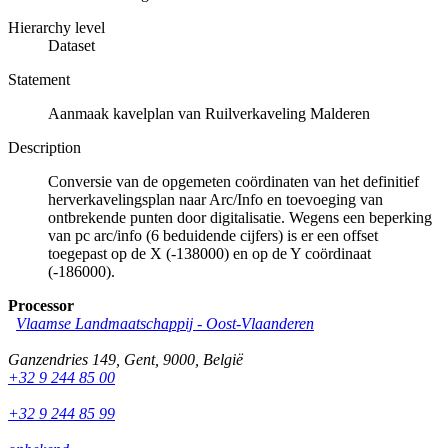
Hierarchy level
Dataset
Statement
Aanmaak kavelplan van Ruilverkaveling Malderen
Description
Conversie van de opgemeten coördinaten van het definitief
herverkavelingsplan naar Arc/Info en toevoeging van
ontbrekende punten door digitalisatie. Wegens een beperking
van pc arc/info (6 beduidende cijfers) is er een offset
toegepast op de X (-138000) en op de Y coördinaat
(-186000).
Processor
Vlaamse Landmaatschappij - Oost-Vlaanderen
Ganzendries 149
,
Gent
,
9000
,
België
+32 9 244 85 00
+32 9 244 85 99