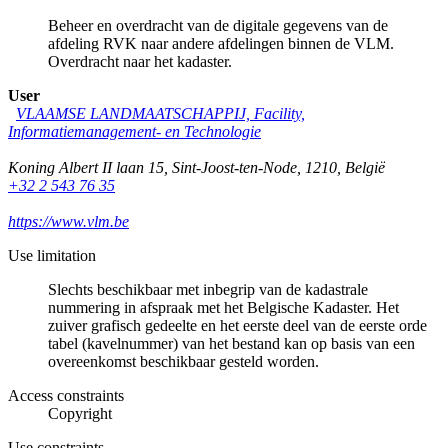
Beheer en overdracht van de digitale gegevens van de
afdeling RVK naar andere afdelingen binnen de VLM.
Overdracht naar het kadaster.
User
VLAAMSE LANDMAATSCHAPPIJ, Facility,
Informatiemanagement- en Technologie
Koning Albert II laan 15
,
Sint-Joost-ten-Node
,
1210
,
België
+32 2 543 76 35
https://www.vlm.be
Use limitation
Slechts beschikbaar met inbegrip van de kadastrale
nummering in afspraak met het Belgische Kadaster. Het
zuiver grafisch gedeelte en het eerste deel van de eerste orde
tabel (kavelnummer) van het bestand kan op basis van een
overeenkomst beschikbaar gesteld worden.
Access constraints
Copyright
Use constraints