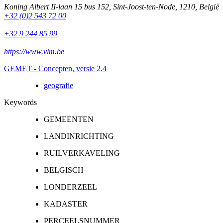
Koning Albert II-laan 15 bus 152
,
Sint-Joost-ten-Node
,
1210
,
België
+32 (0)2 543 72 00
+32 9 244 85 99
https://www.vlm.be
GEMET - Concepten, versie 2.4
geografie
Keywords
GEMEENTEN
LANDINRICHTING
RUILVERKAVELING
BELGISCH
LONDERZEEL
KADASTER
PERCEELSNUMMER