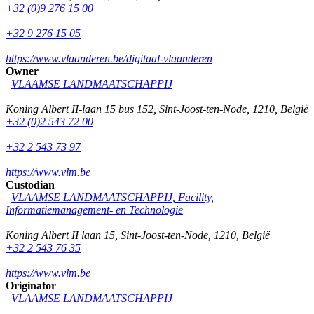
+32 (0)9 276 15 00
+32 9 276 15 05
https://www.vlaanderen.be/digitaal-vlaanderen
Owner
VLAAMSE LANDMAATSCHAPPIJ
Koning Albert II-laan 15 bus 152
,
Sint-Joost-ten-Node
,
1210
,
België
+32 (0)2 543 72 00
+32 2 543 73 97
https://www.vlm.be
Custodian
VLAAMSE LANDMAATSCHAPPIJ, Facility,
Informatiemanagement- en Technologie
Koning Albert II laan 15
,
Sint-Joost-ten-Node
,
1210
,
België
+32 2 543 76 35
https://www.vlm.be
Originator
VLAAMSE LANDMAATSCHAPPIJ