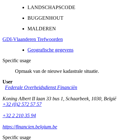
LANDSCHAPSCODE
BUGGENHOUT
MALDEREN
GDI-Vlaanderen Trefwoorden
Geografische gegevens
Specific usage
Opmaak van de nieuwe kadastrale situatie.
User
Federale Overheidsdienst Financiën
Koning Albert II laan 33 bus 1
,
Schaarbeek
,
1030
,
België
+32 (0)2 572 57 57
+32 2 210 35 94
https://financien.belgium.be
Specific usage