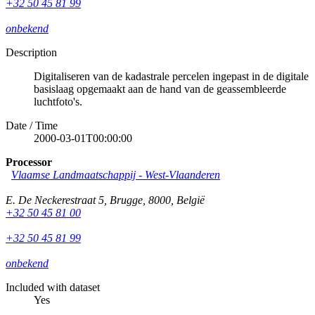
+32 50 45 81 99
onbekend
Description
Digitaliseren van de kadastrale percelen ingepast in de digitale
basislaag opgemaakt aan de hand van de geassembleerde
luchtfoto's.
Date / Time
2000-03-01T00:00:00
Processor
Vlaamse Landmaatschappij - West-Vlaanderen
E. De Neckerestraat 5
,
Brugge
,
8000
,
België
+32 50 45 81 00
+32 50 45 81 99
onbekend
Included with dataset
Yes