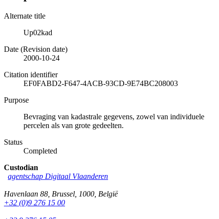
Alternate title
Up02kad
Date (Revision date)
2000-10-24
Citation identifier
EF0FABD2-F647-4ACB-93CD-9E74BC208003
Purpose
Bevraging van kadastrale gegevens, zowel van individuele
percelen als van grote gedeelten.
Status
Completed
Custodian
agentschap Digitaal Vlaanderen
Havenlaan 88
,
Brussel
,
1000
,
België
+32 (0)9 276 15 00