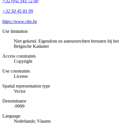
+32 (0)2 543 72 00
+32 50 45 81 99
https://www.vlm.be
Use limitation
Niet gekend. Eigendom en auteursrechten berusten bij het
Belgische Kadaster
Access constraints
Copyright
Use constraints
License
Spatial representation type
Vector
Denominator
-9999
Language
Nederlands; Vlaams